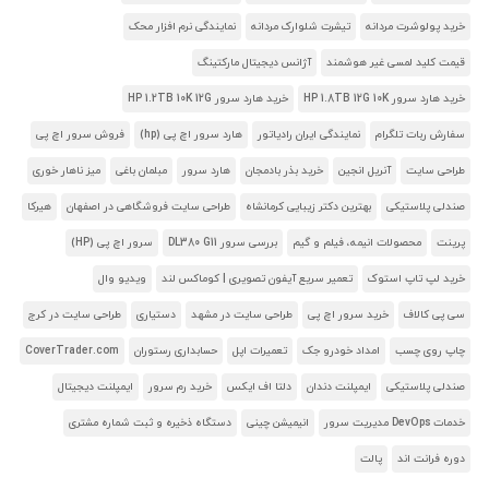
خرید پولوشرت مردانه
تیشرت شلوارک مردانه
نمایندگی نرم افزار محک
قیمت کلید لمسی غیر هوشمند
آژانس دیجیتال مارکتینگ
خرید هارد سرور HP 1.8TB 12G 10K
خرید هارد سرور HP 1.2TB 10K 12G
سفارش ربات تلگرام
نمایندگی ایران رادیاتور
هارد سرور اچ پی (hp)
فروش سرور اچ پی
طراحی سایت
آنریل انجین
خرید بذر بادمجان
هارد سرور
مبلمان باغی
میز ناهار خوری
صندلی پلاستیکی
بهترین دکتر زیبایی کرمانشاه
طراحی سایت فروشگاهی در اصفهان
هیرکا
پرینت
محصولات انیمه، فیلم و گیم
بررسی سرور DL380 G11
سرور اچ پی (HP)
خرید لپ تاپ استوک
تعمیر سریع آیفون تصویری | کوماکس لند
ویدیو وال
سی پی کالاف
خرید سرور اچ پی
طراحی سایت در مشهد
دستیاری
طراحی سایت در کرج
چاپ روی چسب
امداد خودرو جک
تعمیرات اپل
حسابداری رستوران
CoverTrader.com
صندلی پلاستیکی
ایمپلنت دندان
دلتا اف ایکس
خرید رم سرور
ایمپلنت دیجیتال
خدمات DevOps مدیریت سرور
انیمیشن چینی
دستگاه ذخیره و ثبت شماره مشتری
دوره فرانت اند
پالت