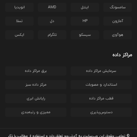
سامسونگ
اینتل
AMD
انویدیا
آمازون
HP
دل
تسلا
هوآوی
سیسکو
تلگرام
ایکس
مراکز داده
سرمایش مراکز داده
برق مراکز داده
استاندارد و مصوبات
مرکز داده سبز
قطب مراکز داده
رایانش ابری
دسترس‌پذیری
ممیزی و رتبه‌بندی
© تمامی حقوق این وب‌سایت به آی‌تی‌جو تعلق دارد و استفاده از مطالب با ذکر