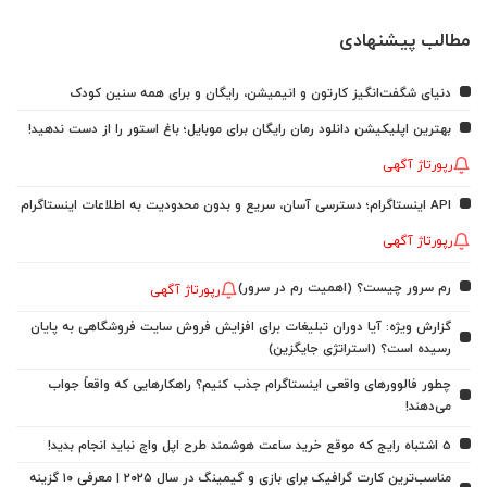
مطالب پیشنهادی
دنیای شگفت‌انگیز کارتون و انیمیشن، رایگان و برای همه سنین کودک
بهترین اپلیکیشن دانلود رمان رایگان برای موبایل؛ باغ استور را از دست ندهید!
رپورتاژ آگهی
API اینستاگرام؛ دسترسی آسان، سریع و بدون محدودیت به اطلاعات اینستاگرام
رپورتاژ آگهی
رم سرور چیست؟ (اهمیت رم در سرور)
رپورتاژ آگهی
گزارش ویژه: آیا دوران تبلیغات برای افزایش فروش سایت فروشگاهی به پایان
رسیده است؟ (استراتژی جایگزین)
چطور فالوورهای واقعی اینستاگرام جذب کنیم؟ راهکارهایی که واقعاً جواب
می‌دهند!
5 اشتباه رایج که موقع خرید ساعت هوشمند طرح اپل واچ نباید انجام بدید!
مناسب‌ترین کارت گرافیک برای بازی و گیمینگ در سال ۲۰۲۵ | معرفی ۱۰ گزینه