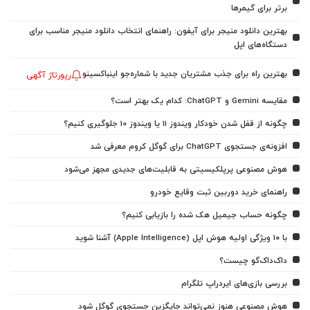
برتر برای گیمرها
بهترین دانلود منیجر برای آیفون: راهنمای انتخاب دانلود منیجر مناسب برای
دستگاه‌های اپل
بهترین راه برای جذب مشتریان جدید با شماره‌جو اینباکسینو
رپورتاژ آگهی
مقایسه Gemini و ChatGPT: کدام یک بهتر است؟
چگونه از قفل شدن خودکار ویندوز 11 یا ویندوز 10 جلوگیری کنیم؟
افزونه‌ی جستجوی ChatGPT برای گوگل کروم معرفی شد
هوش مصنوعی پرپلکیسیتی به قابلیت‌های جدیدی مجهز می‌شود
راهنمای خرید دوربین ثبت وقایع خودرو
چگونه حساب جیمیل هک شده را بازیابی کنیم؟
با ۱۰ ویژگی اولیه هوش اپل (Apple Intelligence) آشنا شوید
داک‌داک‌گو چیست؟
بررسی بازی‌های ایردراپ تلگرام
هوش مصنوعی هنوز نمی‌تواند جایگزین جستجوی گوگل شود