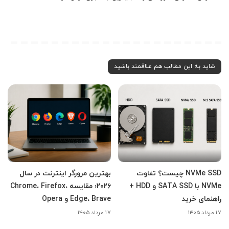
شاید به این مطالب هم علاقمند باشید
NVMe SSD چیست؟ تفاوت
بهترین مرورگر اینترنت در سال
NVMe با SATA SSD و HDD +
۲۰۲۶؛ مقایسه Chrome، Firefox،
راهنمای خرید
Edge، Brave و Opera
۱۷ مرداد ۱۴۰۵
۱۷ مرداد ۱۴۰۵