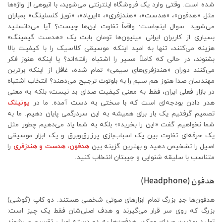
شده است. وقتی وارد یک فروشگاه اینترنتی می‌شوید، با انبوهی از واژه‌ها
مثل «هدفون»، «هدست»، «هندزفری»، «ایرپاد»، «نویز کنسلینگ» بمباران
می‌شوید. سوال اینجاست: واقعاً تفاوت این‌ها چیست؟ آیا می‌دانستید
بسیاری از کاربران ایرانی میلیون‌ها تومان بابت یک «هدست گیمینگ»
هزینه می‌کنند، تنها به امید اینکه موسیقی کلاسیک را با کیفیت بالا
بشنوند، در حالی که کاملاً مسیر را اشتباه رفته‌اند؟ یا اینکه هنوز فکر
می‌کنند دوران «هندزفری‌های سیمی» تمام شده، غافل از اینکه برترین
مهندسان صدا هنوز هم سیم را به بلوتوث ترجیح می‌دهند؟ انتخاب اشتباه
در بازار فعلی ایران، فقط به معنی کیفیت صدای بد نیست؛ بلکه به معنی
هدر دادن بودجه‌ای است که با سختی به دست آمده. ما در
یونیتک
تصمیم گرفتیم یک بار برای همیشه به این سردرگمی پایان دهیم. ما به
شما نخواهیم گفت «این را بخرید»؛ بلکه به شما یاد می‌دهیم چطور مثل
یک حرفه‌ای تفاوت بین یک اسباب‌بازی پرزرق‌وبرق و یک ابزار موسیقی
اصیل را تشخیص دهید و بهترین گزینه بین
هدفون، هدست و هندزفری
را
متناسب با سلیقه شنوایی و جیبتان انتخاب کنید.
هدفون (Headphone)
هدفون‌ها جدِ بزرگ تمام ابزارهای صوتی شخصی هستند. دو کاپ (گوشی)
بزرگ که روی سر قرار می‌گیرند و هدف اصلی‌شان فقط یک چیز است:
تولید بهترین صدای ممکن. هدفون‌ها به دو دسته اصلی تقسیم می‌شوند