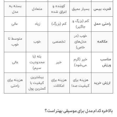
کوبنده و
بسته به
قدرت بیس
بسیار عمیق
متعادل
اغراق شده
مدل
کم (بزرگ و
راحتی حمل
کم (بزرگ)
زیاد
عالی
جاگیر)
خوب (در
متوسط تا
مکالمه
مدل‌های
تخصصی
خوب
خوب
خاص)
بله (با
مناسب
خیر (گرم
خیر
محدودیت
عالی
ورزش
می‌شود)
سیم)
بیشترین
هزینه برای
هزینه برای
هزینه برای
ارزش خرید
کیفیت با
کیفیت صدا
امکانات
راحتی
کمترین پول
بالاخره کدام مدل برای موسیقی بهتر است؟