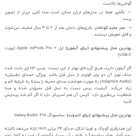
گوشی‌ها بالاست.
تأخیر صدا:
در مدل‌های ارزان ممکن است صدا کمی دیرتر از تصویر
برسد.
عمر مفید کوتاه‌تر:
باتری‌های داخلی بعد از ۲ تا ۳ سال ضعیف می‌شوند
و قابل تعویض نیستند.
بهترین مدل پیشنهادی (برای آیفون):
اپل Apple AirPods Pro 2 (پورت
USB-C)
اگر آیفون دارید، هیچ گزینه‌ای بهتر از این نیست. چیپ H2 اپل باعث شده
حذف نویز آن دو برابر قوی‌تر از نسل قبل باشد. ویژگی «صدای تطبیقی»
(Adaptive Audio) به صورت هوشمند صدای محیط را بسته به شرایط کم و
زیاد می‌کند. کیفیت بیس نسبت به نسل قبل عمیق‌تر شده و صدا
شفافیت بی‌نظیری دارد. کیس آن هم اسپیکر دارد تا اگر گم شد پیدایش
کنید.
بهترین مدل پیشنهادی (برای اندروید):
سامسونگ Galaxy Buds2 Pro
این هندزفری کوچک و لوبیا شکل، صدای ۲۴ بیتی Hi-Fi ارائه می‌دهد (البته
روی گوشی‌های سامسونگ). طراحی آن بسیار ارگونومیک است و کامل توی