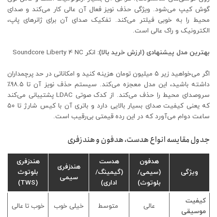
گوش کیپ می‌شود. ویژگی حذف نویز فعال آن عالی کار می‌کند و صدای
محیط را به خوبی فیلتر می‌کند. تفکیک صدای آن برای ژانرهای پاپ،
الکترونیک و راک عالی است.
بهترین مدل پیشنهادی (ارزش خرید بالا):
انکر Soundcore Liberty 4 NC
اگر می‌خواهید زیر ۵ میلیون تومان هزینه کنید و امکاناتی در حد پرچمداران
داشته باشید، این مدل معجزه می‌کند. سیستم حذف نویز آن تا ۹۸.۵٪
سروصدای محیط را حذف می‌کند. از کدک صوتی LDAC پشتیبانی می‌کند
که یعنی کیفیت صدای بسیار بالایی دارد و باتری آن با کیس شارژ تا ۵۰
ساعت دوام می‌آورد که در این رده قیمتی بی‌رقیب است.
جدول مقایسه انواع هدست، هدفون و هندزفری
هدفون
هدست
هندزفری
هندزفری
ویژگی
(سیمی/
(گیمینگ/
بلوتوث
سیمی
بلوتوث)
اداری)
(TWS)
کیفیت
عالی
متوسط
خیلی خوب
خوب تا عالی
موسیقی