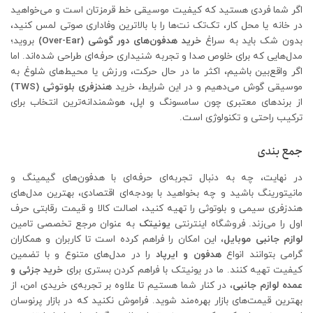
اگر شما فردی هستید که کیفیت موسیقی خط قرمزتان است و می‌خواهید
در خانه یا محل کار، تک‌تک نت‌ها را با بالاترین وفاداری صوتی لمس کنید،
بدون شک باید به سراغ
خرید هدفون‌های دور گوشی (Over-Ear)
بروید؛
مدل‌هایی که برای خلوص صدا و تجربه شنیداری حرفه‌ای طراحی شده‌اند. اما
اگر واقع‌بین باشیم، اکثر ما در حال حرکت، ورزش یا محیط‌های شلوغ به
موسیقی گوش می‌دهیم و در این شرایط، خرید
هندزفری بلوتوثی (TWS)
از برندهای معتبری چون سامسونگ و اپل، هوشمندانه‌ترین انتخاب برای
ترکیب راحتی و تکنولوژی است.
جمع بندی
در نهایت، چه به دنبال تجربه‌ای حرفه‌ای با هدفون‌های گیمینگ و
مانیتورینگ باشید و چه بخواهید با بودجه‌ای اقتصادی، بهترین مدل‌های
هندزفری سیمی و بلوتوثی را تهیه کنید، اصالت کالا و قیمت رقابتی حرف
اول را می‌زند. فروشگاه اینترنتی
یونیتک
به عنوان مرجع تخصصی تامین
لوازم جانبی موبایل
، این امکان را فراهم کرده است تا کاربران و همکاران
گرامی بتوانند انواع
هدفون و ایرپاد
را در مدل‌های متنوع و با تضمین
کیفیت تهیه کنند. ما در یونیتک با فراهم کردن بستری برای
خرید جزئی و
عمده لوازم جانبی
، در کنار شما هستیم تا علاوه بر تجربه‌ی خریدی امن، از
بهترین قیمت‌های بازار بهره‌مند شوید. فراموش نکنید که در بازار پرنوسان