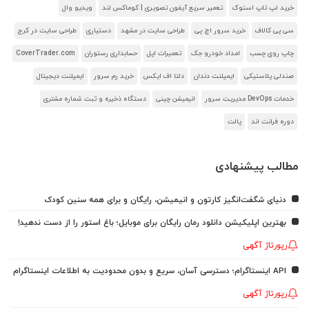
خرید لپ تاپ استوک
تعمیر سریع آیفون تصویری | کوماکس لند
ویدیو وال
سی پی کالاف
خرید سرور اچ پی
طراحی سایت در مشهد
دستیاری
طراحی سایت در کرج
چاپ روی چسب
امداد خودرو جک
تعمیرات اپل
حسابداری رستوران
CoverTrader.com
صندلی پلاستیکی
ایمپلنت دندان
دلتا اف ایکس
خرید رم سرور
ایمپلنت دیجیتال
خدمات DevOps مدیریت سرور
انیمیشن چینی
دستگاه ذخیره و ثبت شماره مشتری
دوره فرانت اند
پالت
مطالب پیشنهادی
دنیای شگفت‌انگیز کارتون و انیمیشن، رایگان و برای همه سنین کودک
بهترین اپلیکیشن دانلود رمان رایگان برای موبایل؛ باغ استور را از دست ندهید!
رپورتاژ آگهی
API اینستاگرام؛ دسترسی آسان، سریع و بدون محدودیت به اطلاعات اینستاگرام
رپورتاژ آگهی