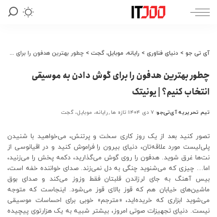
آی تی جو
>
دنیای فناوری
>
رایانه، موبایل، گجت
>
چطور بهترین هدفون را برای گوش دادن به موسیقی انتخاب کنیم؟ | یونیتک
چطور بهترین هدفون را برای گوش دادن به موسیقی
انتخاب کنیم؟ | یونیتک
تیم تحریریه آی‌تی‌جو
۷ دی ۱۴۰۴
تازه ها
رایانه، موبایل، گجت
ارسال
شده
توسط
تصور کنید بعد از یک روز کاری سخت و پرتنش، می‌خواهید با شنیدن
پلی‌لیست مورد علاقه‌تان، دنیای بیرون را فراموش کنید و در اقیانوسی از
نت‌ها غرق شوید. هدفون را روی گوش می‌گذارید، دکمه پخش را می‌زنید،
اما… چیزی که می‌شنوید چنگی به دل نمی‌زند. صدای خواننده خفه است،
بیس آهنگ به جای لرزاندن قلبتان فقط وزوز می‌کند و صدای بوق
ماشین‌های خیابان هم که قوز بالای قوز می‌شود. اینجاست که متوجه
می‌شوید ابزاری که خریده‌اید، «مترجم» خوبی برای احساسات موسیقی
نیست. دنیای تجهیزات صوتی امروز، بیشتر شبیه به یک هزارتوی پیچیده