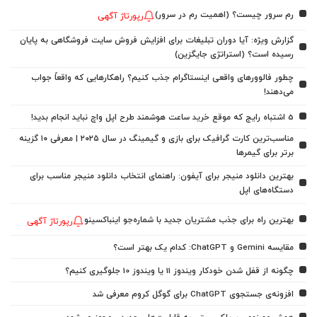
رم سرور چیست؟ (اهمیت رم در سرور)
رپورتاژ آگهی
گزارش ویژه: آیا دوران تبلیغات برای افزایش فروش سایت فروشگاهی به پایان
رسیده است؟ (استراتژی جایگزین)
چطور فالوورهای واقعی اینستاگرام جذب کنیم؟ راهکارهایی که واقعاً جواب
می‌دهند!
5 اشتباه رایج که موقع خرید ساعت هوشمند طرح اپل واچ نباید انجام بدید!
مناسب‌ترین کارت گرافیک برای بازی و گیمینگ در سال ۲۰۲۵ | معرفی ۱۰ گزینه
برتر برای گیمرها
بهترین دانلود منیجر برای آیفون: راهنمای انتخاب دانلود منیجر مناسب برای
دستگاه‌های اپل
بهترین راه برای جذب مشتریان جدید با شماره‌جو اینباکسینو
رپورتاژ آگهی
مقایسه Gemini و ChatGPT: کدام یک بهتر است؟
چگونه از قفل شدن خودکار ویندوز 11 یا ویندوز 10 جلوگیری کنیم؟
افزونه‌ی جستجوی ChatGPT برای گوگل کروم معرفی شد