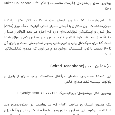
بهترین مدل پیشنهادی (قیمت مناسب‌تر)
: انکر Anker Soundcore Life
Q30
اگر نمی‌خواهید ۱۵ میلیون تومان هزینه کنید، انکر Q30 پادشاه
میان‌رده‌هاست. این هدفون با قیمتی بسیار کمتر، قابلیت حذف نویز (ANC)
قابل قبول و اپلیکیشن فوق‌العاده‌ای دارد که اجازه می‌دهد اکولایزر صدا را
دقیقاً طبق سلیقه خود تنظیم کنید. بیس این هدفون کمی اغراق شده
است که برای سبک‌های پاپ و هیپ‌هاپ بسیار لذت‌بخش است و باتری آن
تا ۴۰ ساعت با نویز کنسلینگ روشن دوام می‌آورد که عددی شگفت‌انگیز
است.
ب) هدفون سیمی (Wired Headphone)
این دسته مخصوص عاشقان حرفه‌ای صداست. اینجا خبری از باتری و
بلوتوث نیست؛ فقط صدای خالص.
بهترین مدل پیشنهادی:
بیرداینامیک Beyerdynamic DT 770 Pro
یک هدفون افسانه‌ای ساخت آلمان که سال‌هاست در استودیوهای دنیا
استفاده می‌شود. این هدفون صدای بسیار شفاف، تخت و بدون رنگ‌آمیزی