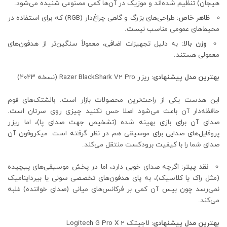
هیجان) تنظیم شده‌اند و موزیک در آن‌ها کمی مصنوعی شنیده می‌شود.
ظاهر خاص:
طراحی‌های بزرگ و گاهی چراغ‌دار (RGB) که برای استفاده در
محیط‌های عمومی مناسب نیست.
وزن بالا:
به دلیل تجهیزات اضافی، معمولاً سنگین‌تر از هدفون‌های
معمولی هستند.
بهترین مدل پیشنهادی:
ریزر Razer BlackShark V2 Pro (نسخه ۲۰۲۳)
این هدست یکی از راحت‌ترین محصولات بازار است. بالشتک‌های فوم
حافظه‌دار آن باعث می‌شود اصلا حس نکنید چیزی روی سرتان است.
صدای آن برای بازی بهینه شده (تشخیص جهت صدای پا)، اما ریزر
پروفایل‌های صدایی برای موسیقی هم در نظر گرفته است. میکروفون آن
صدای شما را با کیفیت برودکست منتقل می‌کند.
نقد پیتر:
اگرچه صدای خوبی دارد، اما در پخش موسیقی‌های پیچیده
(مثل راک یا کلاسیک)، به پای هدفون‌های تخصصی سونی یا بیرداینامیک
نمی‌رسد چون بیس آن کمی بر فرکانس‌های میانی (صدای خواننده) غلبه
می‌کند.
بهترین مدل پیشنهادی:
لاجیتک Logitech G Pro X 2