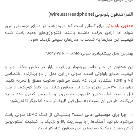
الف) هدفون‌ بلوتوثی (Wireless Headphone)
هدفون بلوتوثی
برای کسانی است که می‌خواهند در دنیای موسیقی غرق
شوند اما آزادی حرکت داشته باشند. تکنولوژی‌های جدید باعث شده
کیفیت این مدل‌ها به شدت به مدل‌های سیمی نزدیک شود.
بهترین مدل پیشنهادی:
سونی Sony WH-1000XM5
این هدفون در حال حاضر پرچم‌دار بی‌رقیب بازار در بخش حذف نویز و
کیفیت صدای بلوتوثی است. سونی در این مدل از دو پردازنده اختصاصی
(V1 و QN1) استفاده کرده که باعث می‌شود سکوت مطلق را تجربه کنید.
درایورهای ۳۰ میلی‌متری جدید این هدفون شاید روی کاغذ کوچک‌تر از نسل
قبل باشند، اما صدایی دقیق‌تر، طبیعی‌تر و با بیس کنترل‌شده تولید
می‌کنند. طراحی آن نسبت به نسل قبل ظریف‌تر شده اما دیگر تا نمی‌شود.
چرا برای موسیقی عالی است؟
پشتیبانی از کدک LDAC سونی باعث
می‌شود بتوانید آهنگ‌ها را با بیت‌ریت بالا و نزدیک به کیفیت استودیویی
گوش دهید. تفکیک سازها در این هدفون شاهکار است.