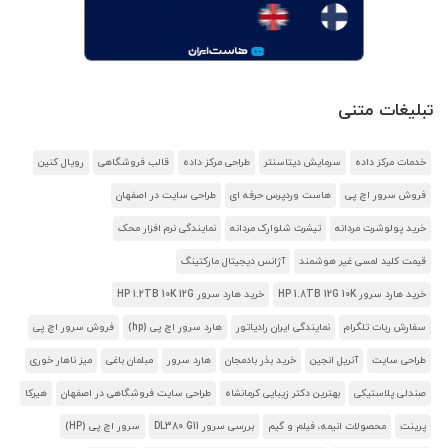
تبلیغات متنی
خدمات مرکز داده
سرمایش دیتاسنتر
طراحی مرکز داده
قالب فروشگاهی
رویال کنین
فروش سرور اچ پی
هاست وردپرس حرفه ای
طراحی سایت در اصفهان
خرید پولوشرت مردانه
تیشرت شلوارک مردانه
نمایندگی نرم افزار محک
قیمت کلید لمسی غیر هوشمند
آژانس دیجیتال مارکتینگ
خرید هارد سرور HP 1.8TB 12G 10K
خرید هارد سرور HP 1.2TB 10K 12G
سفارش ربات تلگرام
نمایندگی ایران رادیاتور
هارد سرور اچ پی (hp)
فروش سرور اچ پی
طراحی سایت
آنریل انجین
خرید بذر بادمجان
هارد سرور
مبلمان باغی
میز ناهار خوری
صندلی پلاستیکی
بهترین دکتر زیبایی کرمانشاه
طراحی سایت فروشگاهی در اصفهان
هیرکا
پرینت
محصولات انیمه، فیلم و گیم
بررسی سرور DL380 G11
سرور اچ پی (HP)