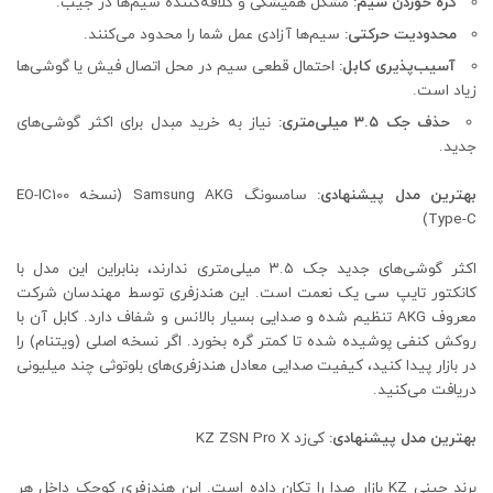
گره خوردن سیم:
مشکل همیشگی و کلافه‌کننده سیم‌ها در جیب.
محدودیت حرکتی:
سیم‌ها آزادی عمل شما را محدود می‌کنند.
آسیب‌پذیری کابل:
احتمال قطعی سیم در محل اتصال فیش یا گوشی‌ها
زیاد است.
حذف جک ۳.۵ میلی‌متری:
نیاز به خرید مبدل برای اکثر گوشی‌های
جدید.
بهترین مدل پیشنهادی:
سامسونگ Samsung AKG (نسخه EO-IC100
Type-C)
اکثر گوشی‌های جدید جک ۳.۵ میلی‌متری ندارند، بنابراین این مدل با
کانکتور تایپ سی یک نعمت است. این هندزفری توسط مهندسان شرکت
معروف AKG تنظیم شده و صدایی بسیار بالانس و شفاف دارد. کابل آن با
روکش کنفی پوشیده شده تا کمتر گره بخورد. اگر نسخه اصلی (ویتنام) را
در بازار پیدا کنید، کیفیت صدایی معادل هندزفری‌های بلوتوثی چند میلیونی
دریافت می‌کنید.
بهترین مدل پیشنهادی:
کی‌زد KZ ZSN Pro X
برند چینی KZ بازار صدا را تکان داده است. این هندزفری کوچک داخل هر