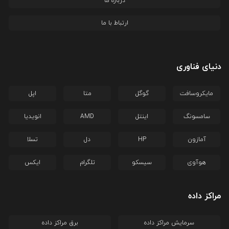
درباره ما
ارتباط با ما
دنیای فناوری
مایکروسافت
گوگل
متا
اپل
سامسونگ
اینتل
AMD
انویدیا
آمازون
HP
دل
تسلا
هوآوی
سیسکو
تلگرام
ایکس
مراکز داده
سرمایش مراکز داده
برق مراکز داده