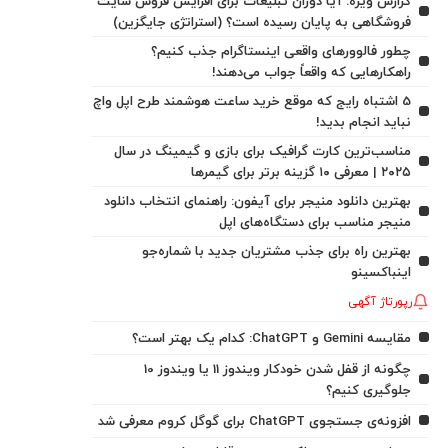
گزارش ویژه: آیا دوران تبلیغات برای افزایش فروش سایت
فروشگاهی به پایان رسیده است؟ (استراتژی جایگزین)
چطور فالوورهای واقعی اینستاگرام جذب کنیم؟
راهکارهایی که واقعاً جواب می‌دهند!
5 اشتباه رایج که موقع خرید ساعت هوشمند طرح اپل واچ
نباید انجام بدید!
مناسب‌ترین کارت گرافیک برای بازی و گیمینگ در سال
۲۰۲۵ | معرفی ۱۰ گزینه برتر برای گیمرها
بهترین دانلود منیجر برای آیفون: راهنمای انتخاب دانلود
منیجر مناسب برای دستگاه‌های اپل
بهترین راه برای جذب مشتریان جدید با شماره‌جو
اینباکسینو
رپورتاژ آگهی
مقایسه Gemini و ChatGPT: کدام یک بهتر است؟
چگونه از قفل شدن خودکار ویندوز 11 یا ویندوز 10
جلوگیری کنیم؟
افزونه‌ی جستجوی ChatGPT برای گوگل کروم معرفی شد