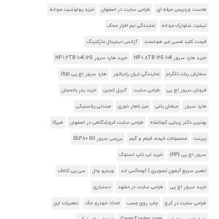
هاست وردپرس حرفه ای
طراحی سایت در اصفهان
خرید پولوشرت مردانه
تیشرت شلوارک مردانه
نمایندگی نرم افزار محک
قیمت کلید لمسی غیر هوشمند
آژانس دیجیتال مارکتینگ
خرید هارد سرور HP 1.8TB 12G 10K
خرید هارد سرور HP 1.2TB 10K 12G
سفارش ربات تلگرام
نمایندگی ایران رادیاتور
هارد سرور اچ پی (hp)
فروش سرور اچ پی
طراحی سایت
آنریل انجین
خرید بذر بادمجان
هارد سرور
مبلمان باغی
میز ناهار خوری
صندلی پلاستیکی
بهترین دکتر زیبایی کرمانشاه
طراحی سایت فروشگاهی در اصفهان
هیرکا
پرینت
محصولات انیمه، فیلم و گیم
بررسی سرور DL380 G11
سرور اچ پی (HP)
خرید لپ تاپ استوک
تعمیر سریع آیفون تصویری | کوماکس لند
ویدیو وال
سی پی کالاف
خرید سرور اچ پی
طراحی سایت در مشهد
دستیاری
طراحی سایت در کرج
چاپ روی چسب
امداد خودرو جک
تعمیرات اپل