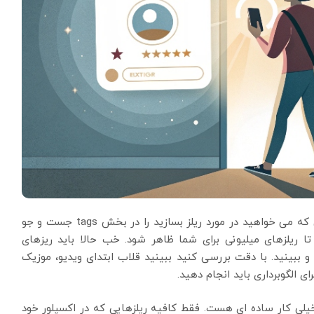
1.ابتدا هشتگ های مرتبط به کسب و کارتان یا موضوعی که می خواهید در مورد ریلز بسازید را در بخش tags جست و جو
ا ریلزهای میلیونی برای شما ظاهر شود. خب حالا باید ریزهای
 ببینید. با دقت بررسی کنید ببینید قلاب ابتدای ویدیو، موزیک
 الگوبرداری باید انجام دهید.
. خیلی کار ساده ای هست. فقط کافیه ریلزهایی که در اکسپلور خود