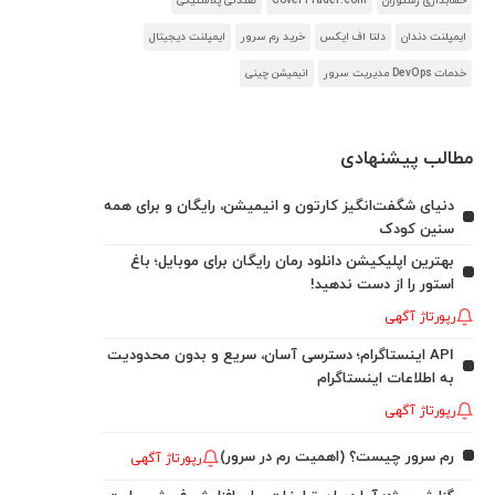
حسابداری رستوران
CoverTrader.com
صندلی پلاستیکی
ایمپلنت دندان
دلتا اف ایکس
خرید رم سرور
ایمپلنت دیجیتال
خدمات DevOps مدیریت سرور
انیمیشن چینی
مطالب پیشنهادی
دنیای شگفت‌انگیز کارتون و انیمیشن، رایگان و برای همه
سنین کودک
بهترین اپلیکیشن دانلود رمان رایگان برای موبایل؛ باغ
استور را از دست ندهید!
رپورتاژ آگهی
API اینستاگرام؛ دسترسی آسان، سریع و بدون محدودیت
به اطلاعات اینستاگرام
رپورتاژ آگهی
رم سرور چیست؟ (اهمیت رم در سرور)
رپورتاژ آگهی