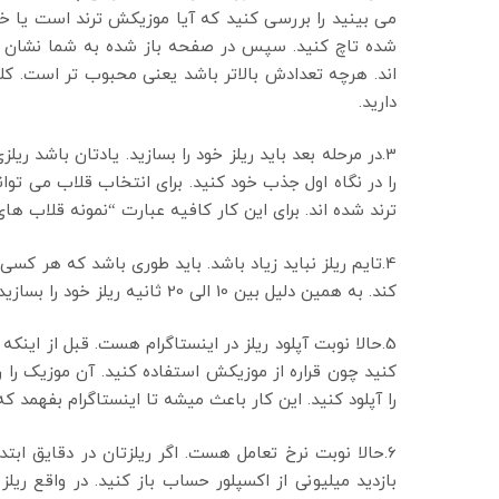
می بینید را بررسی کنید که آیا موزیکش ترند است یا خی
شده تاچ کنید. سپس در صفحه باز شده به شما نشان می
دارید.
3.در مرحله بعد باید ریلز خود را بسازید. یادتان باشد 
را در نگاه اول جذب خود کنید. برای انتخاب قلاب می تو
ترند شده اند. برای این کار کافیه عبارت “نمونه قلاب ها
4.تایم ریلز نباید زیاد باشد. باید طوری باشد که هر کسی
کند. به همین دلیل بین 10 الی 20 ثانیه ریلز خود را بسازید.
5.حالا نوبت آپلود ریلز در اینستاگرام هست. قبل از اینکه
کنید چون قراره از موزیکش استفاده کنید. آن موزیک را ر
را آپلود کنید. این کار باعث میشه تا اینستاگرام بفهمد که
6.حالا نوبت نرخ تعامل هست. اگر ریلزتان در دقایق ابت
بازدید میلیونی از اکسپلور حساب باز کنید. در واقع ریل