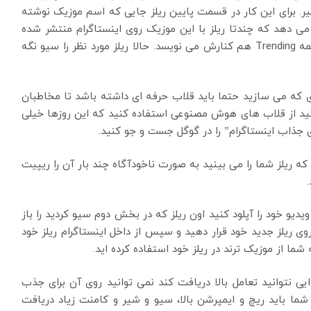
ر. برای این کار در قسمت پایین ریلز جایی که اسم موزیک نوشته
 دهد که چندتا ریلز با این موزیک روی اینستاگرام منتشر شده
اند. هرچه تعدادش بالاتر باشد یعنی محبوب تر است. کلمه Trending هم کنارش می نویسد. حالا ریلز مورد نظر را سیو نگه
ریلزی که می سازید حتما باید قلاب حرفه ای داشته باشد تا مخاطبان
انید از قلاب های هوش مصنوعی استفاده کنید که این روزها خیلی
ی جذاب اینستاگرام” را در گوگل جست و جو کنید.
 که ریلز شما را می بینید به صورت ناخودآگاه چند بار آن را ریپیت
 ویدیو خود را آپلود کنید اون ریلز که در بخش دوم سیو کردید را باز
وی ریلز جدید خود قرار دهید و سپس از داخل اینستاگرام ریلز خود
 شما از موزیک ترند در ریلز خود استفاده کرده اید.
دایی نتوانید تعامل بالا دریافت کند نمی توانید روی آن برای جذب
ز شما باید ریچ و ایمپرشن بالا، سیو و شیر و کامنت زیاد دریافت