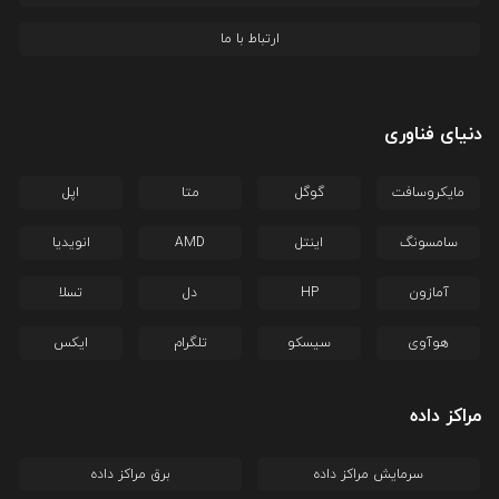
ارتباط با ما
دنیای فناوری
مایکروسافت
گوگل
متا
اپل
سامسونگ
اینتل
AMD
انویدیا
آمازون
HP
دل
تسلا
هوآوی
سیسکو
تلگرام
ایکس
مراکز داده
سرمایش مراکز داده
برق مراکز داده