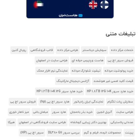
تبلیغات متنی
خدمات مرکز داده
سرمایش دیتاسنتر
طراحی مرکز داده
قالب فروشگاهی
رویال کنین
فروش سرور اچ پی
هاست وردپرس حرفه ای
طراحی سایت در اصفهان
خرید پولوشرت مردانه
تیشرت شلوارک مردانه
نمایندگی نرم افزار محک
قیمت کلید لمسی غیر هوشمند
آژانس دیجیتال مارکتینگ
خرید هارد سرور HP 1.8TB 12G 10K
خرید هارد سرور HP 1.2TB 10K 12G
سفارش ربات تلگرام
نمایندگی ایران رادیاتور
هارد سرور اچ پی (hp)
فروش سرور اچ پی
طراحی سایت
آنریل انجین
خرید بذر بادمجان
هارد سرور
مبلمان باغی
میز ناهار خوری
صندلی پلاستیکی
بهترین دکتر زیبایی کرمانشاه
طراحی سایت فروشگاهی در اصفهان
هیرکا
پرینت
محصولات انیمه، فیلم و گیم
بررسی سرور DL380 G11
سرور اچ پی (HP)