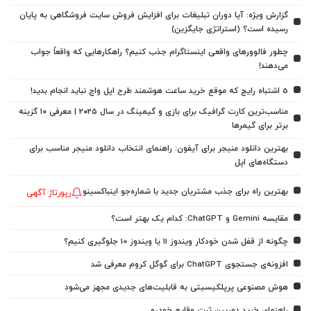
گزارش ویژه: آیا دوران تبلیغات برای افزایش فروش سایت فروشگاهی به پایان
رسیده است؟ (استراتژی جایگزین)
چطور فالوورهای واقعی اینستاگرام جذب کنیم؟ راهکارهایی که واقعاً جواب
می‌دهند!
5 اشتباه رایج که موقع خرید ساعت هوشمند طرح اپل واچ نباید انجام بدید!
مناسب‌ترین کارت گرافیک برای بازی و گیمینگ در سال ۲۰۲۵ | معرفی ۱۰ گزینه
برتر برای گیمرها
بهترین دانلود منیجر برای آیفون: راهنمای انتخاب دانلود منیجر مناسب برای
دستگاه‌های اپل
بهترین راه برای جذب مشتریان جدید با شماره‌جو اینباکسینو
رپورتاژ آگهی
مقایسه Gemini و ChatGPT: کدام یک بهتر است؟
چگونه از قفل شدن خودکار ویندوز 11 یا ویندوز 10 جلوگیری کنیم؟
افزونه‌ی جستجوی ChatGPT برای گوگل کروم معرفی شد
هوش مصنوعی پرپلکیسیتی به قابلیت‌های جدیدی مجهز می‌شود
راهنمای خرید دوربین ثبت وقایع خودرو