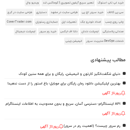
خرید لپ تاپ استوک
تعمیر سریع آیفون تصویری | کوماکس لند
ویدیو وال
سی پی کالاف
خرید سرور اچ پی
طراحی سایت در مشهد
دستیاری
طراحی سایت در کرج
چاپ روی چسب
امداد خودرو جک
تعمیرات اپل
حسابداری رستوران
CoverTrader.com
صندلی پلاستیکی
ایمپلنت دندان
دلتا اف ایکس
خرید رم سرور
ایمپلنت دیجیتال
خدمات DevOps مدیریت سرور
انیمیشن چینی
مطالب پیشنهادی
دنیای شگفت‌انگیز کارتون و انیمیشن، رایگان و برای همه سنین کودک
بهترین اپلیکیشن دانلود رمان رایگان برای موبایل؛ باغ استور را از دست ندهید!
رپورتاژ آگهی
API اینستاگرام؛ دسترسی آسان، سریع و بدون محدودیت به اطلاعات اینستاگرام
رپورتاژ آگهی
رم سرور چیست؟ (اهمیت رم در سرور)
رپورتاژ آگهی