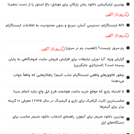
بهترین اپلیکیشن دانلود رمان رایگان برای موبایل؛ باغ استور را از دست ندهید!
رپورتاژ آگهی
API اینستاگرام؛ دسترسی آسان، سریع و بدون محدودیت به اطلاعات اینستاگرام
رپورتاژ آگهی
رم سرور چیست؟ (اهمیت رم در سرور)
رپورتاژ آگهی
گزارش ویژه: آیا دوران تبلیغات برای افزایش فروش سایت فروشگاهی به پایان
رسیده است؟ (استراتژی جایگزین)
چطور فالوورهای واقعی اینستاگرام جذب کنیم؟ راهکارهایی که واقعاً جواب
می‌دهند!
5 اشتباه رایج که موقع خرید ساعت هوشمند طرح اپل واچ نباید انجام بدید!
مناسب‌ترین کارت گرافیک برای بازی و گیمینگ در سال ۲۰۲۵ | معرفی ۱۰ گزینه
برتر برای گیمرها
بهترین دانلود منیجر برای آیفون: راهنمای انتخاب دانلود منیجر مناسب برای
دستگاه‌های اپل