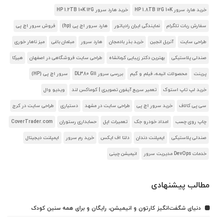
خرید هارد سرور HP 1.8TB 12G 10K
خرید هارد سرور HP 1.2TB 10K 12G
سفارش ربات تلگرام
نمایندگی ایران رادیاتور
هارد سرور اچ پی (hp)
فروش سرور اچ پی
طراحی سایت
آنریل انجین
خرید بذر بادمجان
هارد سرور
مبلمان باغی
میز ناهار خوری
صندلی پلاستیکی
بهترین دکتر زیبایی کرمانشاه
طراحی سایت فروشگاهی در اصفهان
هیرکا
پرینت
محصولات انیمه، فیلم و گیم
بررسی سرور DL380 G11
سرور اچ پی (HP)
خرید لپ تاپ استوک
تعمیر سریع آیفون تصویری | کوماکس لند
ویدیو وال
سی پی کالاف
خرید سرور اچ پی
طراحی سایت در مشهد
دستیاری
طراحی سایت در کرج
چاپ روی چسب
امداد خودرو جک
تعمیرات اپل
حسابداری رستوران
CoverTrader.com
صندلی پلاستیکی
ایمپلنت دندان
دلتا اف ایکس
خرید رم سرور
ایمپلنت دیجیتال
خدمات DevOps مدیریت سرور
انیمیشن چینی
مطالب پیشنهادی
دنیای شگفت‌انگیز کارتون و انیمیشن، رایگان و برای همه سنین کودک