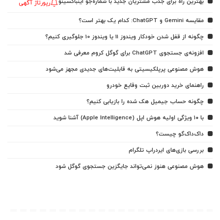
بهترین راه برای جذب مشتریان جدید با شماره‌جو اینباکسینو
رپورتاژ آگهی
مقایسه Gemini و ChatGPT: کدام یک بهتر است؟
چگونه از قفل شدن خودکار ویندوز 11 یا ویندوز 10 جلوگیری کنیم؟
افزونه‌ی جستجوی ChatGPT برای گوگل کروم معرفی شد
هوش مصنوعی پرپلکیسیتی به قابلیت‌های جدیدی مجهز می‌شود
راهنمای خرید دوربین ثبت وقایع خودرو
چگونه حساب جیمیل هک شده را بازیابی کنیم؟
با ۱۰ ویژگی اولیه هوش اپل (Apple Intelligence) آشنا شوید
داک‌داک‌گو چیست؟
بررسی بازی‌های ایردراپ تلگرام
هوش مصنوعی هنوز نمی‌تواند جایگزین جستجوی گوگل شود