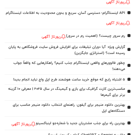
رپورتاژ آگهی
API اینستاگرام؛ دسترسی آسان، سریع و بدون محدودیت به اطلاعات اینستاگرام
رپورتاژ آگهی
رم سرور چیست؟ (اهمیت رم در سرور)
رپورتاژ آگهی
گزارش ویژه: آیا دوران تبلیغات برای افزایش فروش سایت فروشگاهی به پایان
رسیده است؟ (استراتژی جایگزین)
چطور فالوورهای واقعی اینستاگرام جذب کنیم؟ راهکارهایی که واقعاً جواب
می‌دهند!
5 اشتباه رایج که موقع خرید ساعت هوشمند طرح اپل واچ نباید انجام بدید!
مناسب‌ترین کارت گرافیک برای بازی و گیمینگ در سال ۲۰۲۵ | معرفی ۱۰ گزینه
برتر برای گیمرها
بهترین دانلود منیجر برای آیفون: راهنمای انتخاب دانلود منیجر مناسب برای
دستگاه‌های اپل
بهترین راه برای جذب مشتریان جدید با شماره‌جو اینباکسینو
رپورتاژ آگهی