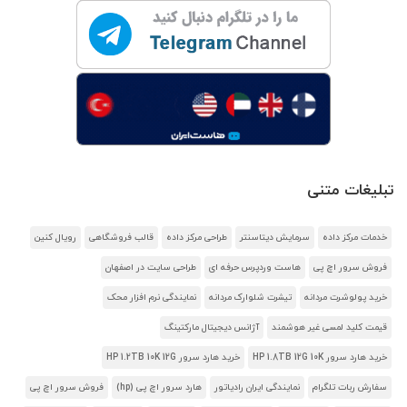
تبلیغات متنی
خدمات مرکز داده
سرمایش دیتاسنتر
طراحی مرکز داده
قالب فروشگاهی
رویال کنین
فروش سرور اچ پی
هاست وردپرس حرفه ای
طراحی سایت در اصفهان
خرید پولوشرت مردانه
تیشرت شلوارک مردانه
نمایندگی نرم افزار محک
قیمت کلید لمسی غیر هوشمند
آژانس دیجیتال مارکتینگ
خرید هارد سرور HP 1.8TB 12G 10K
خرید هارد سرور HP 1.2TB 10K 12G
سفارش ربات تلگرام
نمایندگی ایران رادیاتور
هارد سرور اچ پی (hp)
فروش سرور اچ پی