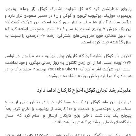
پیچای خاطرنشان کرد که کل تجارت اشتراک گوگل (از جمله یوتیوب
پریمیوم، موزیک، یوتیوب تی‌وی و گوگل وان) در مسیر صعودی قرار دارد و
درآمد سالانه آن از 15 میلیارد دلار عبور کرده است. این شرکت گفت که
این یک جهش 5 برابری نسبت به سال 2019 است. همچنین اضافه کرد که
به دلیل عملکرد قوی سرویس‌های اشتراکی، رشد 23 درصدی را نسبت به
سال گذشته ثبت کرده است.
آخرین بار گوگل اشاره کرد که کاربران پولی یوتیوب 80 میلیون در نوامبر
2022 بوده است. اما از آن زمان تاکنون به روز رسانی دیگری وجود نداشته
است. این شرکت اشاره کرد که YouTube Shorts توسط 2 میلیارد کاربر در
هر ماه و 7 میلیارد پخش روزانه مشاهده می‌شود.
علیرغم رشد تجاری گوگل، اخراج کارکنان ادامه دارد
در اوایل این ماه، گوگل نزدیک به 1000 کارمند را در بخش هایی از جمله
سخت‌افزار، مهندسی و خدمات و 100 کارمند از یوتیوب را اخراج کرد. بعداً
پیچای یک یادداشت داخلی برای کارکنان ارسال و اعلام کرد که امسال
جایگاه‌های شغلی بیشتری کاهش خواهد یافت.
شایان ذکر است، گوگل در انتشار درآمد خود به 182502 کارمند اشاره کرد