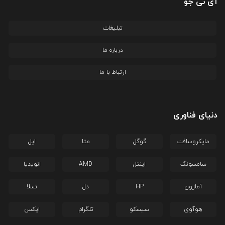
آی تی جو
تبلیغات
درباره ما
ارتباط با ما
دنیای فناوری
مایکروسافت
گوگل
متا
اپل
سامسونگ
اینتل
AMD
انویدیا
آمازون
HP
دل
تسلا
هوآوی
سیسکو
تلگرام
ایکس