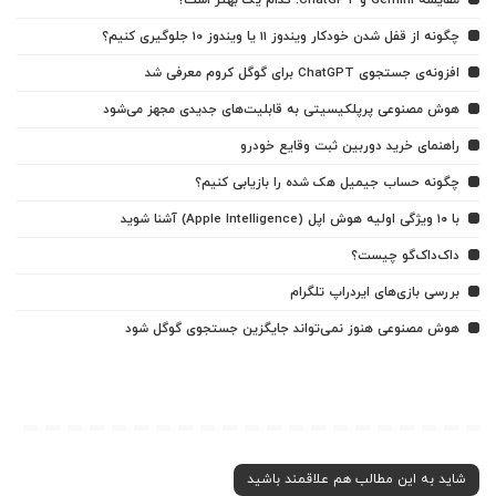
مقایسه Gemini و ChatGPT: کدام یک بهتر است؟
چگونه از قفل شدن خودکار ویندوز 11 یا ویندوز 10 جلوگیری کنیم؟
افزونه‌ی جستجوی ChatGPT برای گوگل کروم معرفی شد
هوش مصنوعی پرپلکیسیتی به قابلیت‌های جدیدی مجهز می‌شود
راهنمای خرید دوربین ثبت وقایع خودرو
چگونه حساب جیمیل هک شده را بازیابی کنیم؟
با ۱۰ ویژگی اولیه هوش اپل (Apple Intelligence) آشنا شوید
داک‌داک‌گو چیست؟
بررسی بازی‌های ایردراپ تلگرام
هوش مصنوعی هنوز نمی‌تواند جایگزین جستجوی گوگل شود
شاید به این مطالب هم علاقمند باشید