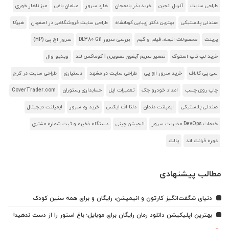
طراحی سایت
آنریل انجین
خرید بذر بادمجان
هارد سرور
مبلمان باغی
میز ناهار خوری
صندلی پلاستیکی
بهترین دکتر زیبایی کرمانشاه
طراحی سایت فروشگاهی در اصفهان
هیرکا
پرینت
محصولات انیمه، فیلم و گیم
بررسی سرور DL380 G11
سرور اچ پی (HP)
خرید لپ تاپ استوک
تعمیر سریع آیفون تصویری | کوماکس لند
ویدیو وال
سی پی کالاف
خرید سرور اچ پی
طراحی سایت در مشهد
دستیاری
طراحی سایت در کرج
چاپ روی چسب
امداد خودرو جک
تعمیرات اپل
حسابداری رستوران
CoverTrader.com
صندلی پلاستیکی
ایمپلنت دندان
دلتا اف ایکس
خرید رم سرور
ایمپلنت دیجیتال
خدمات DevOps مدیریت سرور
انیمیشن چینی
دستگاه ذخیره و ثبت شماره مشتری
دوره فرانت اند
پالت
مطالب پیشنهادی
دنیای شگفت‌انگیز کارتون و انیمیشن، رایگان و برای همه سنین کودک
بهترین اپلیکیشن دانلود رمان رایگان برای موبایل؛ باغ استور را از دست ندهید!