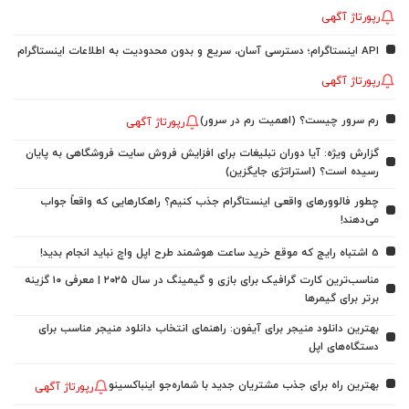
رپورتاژ آگهی
API اینستاگرام؛ دسترسی آسان، سریع و بدون محدودیت به اطلاعات اینستاگرام
رپورتاژ آگهی
رم سرور چیست؟ (اهمیت رم در سرور)
رپورتاژ آگهی
گزارش ویژه: آیا دوران تبلیغات برای افزایش فروش سایت فروشگاهی به پایان
رسیده است؟ (استراتژی جایگزین)
چطور فالوورهای واقعی اینستاگرام جذب کنیم؟ راهکارهایی که واقعاً جواب
می‌دهند!
5 اشتباه رایج که موقع خرید ساعت هوشمند طرح اپل واچ نباید انجام بدید!
مناسب‌ترین کارت گرافیک برای بازی و گیمینگ در سال ۲۰۲۵ | معرفی ۱۰ گزینه
برتر برای گیمرها
بهترین دانلود منیجر برای آیفون: راهنمای انتخاب دانلود منیجر مناسب برای
دستگاه‌های اپل
بهترین راه برای جذب مشتریان جدید با شماره‌جو اینباکسینو
رپورتاژ آگهی