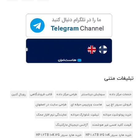
تبلیغات متنی
خدمات مرکز داده
سرمایش دیتاسنتر
طراحی مرکز داده
قالب فروشگاهی
رویال کنین
فروش سرور اچ پی
هاست وردپرس حرفه ای
طراحی سایت در اصفهان
خرید پولوشرت مردانه
تیشرت شلوارک مردانه
نمایندگی نرم افزار محک
قیمت کلید لمسی غیر هوشمند
آژانس دیجیتال مارکتینگ
خرید هارد سرور HP 1.8TB 12G 10K
خرید هارد سرور HP 1.2TB 10K 12G