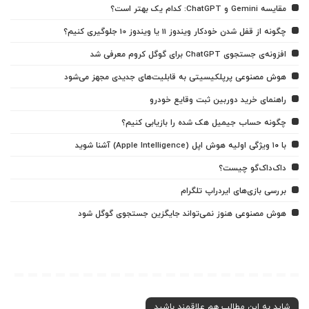
مقایسه Gemini و ChatGPT: کدام یک بهتر است؟
چگونه از قفل شدن خودکار ویندوز 11 یا ویندوز 10 جلوگیری کنیم؟
افزونه‌ی جستجوی ChatGPT برای گوگل کروم معرفی شد
هوش مصنوعی پرپلکیسیتی به قابلیت‌های جدیدی مجهز می‌شود
راهنمای خرید دوربین ثبت وقایع خودرو
چگونه حساب جیمیل هک شده را بازیابی کنیم؟
با ۱۰ ویژگی اولیه هوش اپل (Apple Intelligence) آشنا شوید
داک‌داک‌گو چیست؟
بررسی بازی‌های ایردراپ تلگرام
هوش مصنوعی هنوز نمی‌تواند جایگزین جستجوی گوگل شود
شاید به این مطالب هم علاقمند باشید