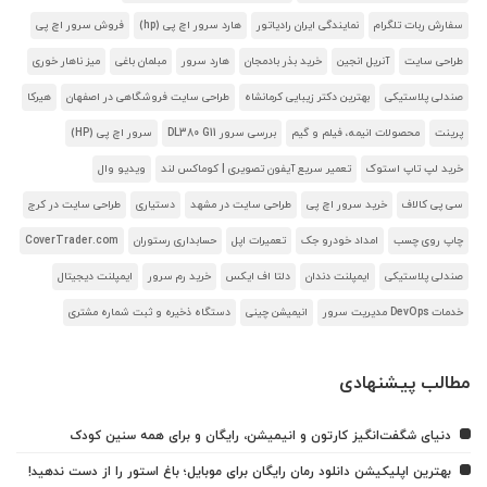
سفارش ربات تلگرام
نمایندگی ایران رادیاتور
هارد سرور اچ پی (hp)
فروش سرور اچ پی
طراحی سایت
آنریل انجین
خرید بذر بادمجان
هارد سرور
مبلمان باغی
میز ناهار خوری
صندلی پلاستیکی
بهترین دکتر زیبایی کرمانشاه
طراحی سایت فروشگاهی در اصفهان
هیرکا
پرینت
محصولات انیمه، فیلم و گیم
بررسی سرور DL380 G11
سرور اچ پی (HP)
خرید لپ تاپ استوک
تعمیر سریع آیفون تصویری | کوماکس لند
ویدیو وال
سی پی کالاف
خرید سرور اچ پی
طراحی سایت در مشهد
دستیاری
طراحی سایت در کرج
چاپ روی چسب
امداد خودرو جک
تعمیرات اپل
حسابداری رستوران
CoverTrader.com
صندلی پلاستیکی
ایمپلنت دندان
دلتا اف ایکس
خرید رم سرور
ایمپلنت دیجیتال
خدمات DevOps مدیریت سرور
انیمیشن چینی
دستگاه ذخیره و ثبت شماره مشتری
مطالب پیشنهادی
دنیای شگفت‌انگیز کارتون و انیمیشن، رایگان و برای همه سنین کودک
بهترین اپلیکیشن دانلود رمان رایگان برای موبایل؛ باغ استور را از دست ندهید!