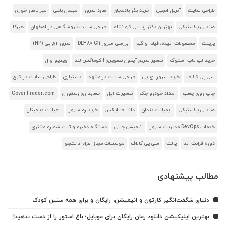
طراحی سایت
آنریل انجین
خرید بذر بادمجان
هارد سرور
مبلمان باغی
میز ناهار خوری
صندلی پلاستیکی
بهترین دکتر زیبایی کرمانشاه
طراحی سایت فروشگاهی در اصفهان
هیرکا
پرینت
محصولات انیمه، فیلم و گیم
بررسی سرور DL380 G11
سرور اچ پی (HP)
خرید لپ تاپ استوک
تعمیر سریع آیفون تصویری | کوماکس لند
ویدیو وال
سی پی کالاف
خرید سرور اچ پی
طراحی سایت در مشهد
دستیاری
طراحی سایت در کرج
چاپ روی چسب
امداد خودرو جک
تعمیرات اپل
حسابداری رستوران
CoverTrader.com
صندلی پلاستیکی
ایمپلنت دندان
دلتا اف ایکس
خرید رم سرور
ایمپلنت دیجیتال
خدمات DevOps مدیریت سرور
انیمیشن چینی
دستگاه ذخیره و ثبت شماره مشتری
دوره فرانت اند
پالت
سی پی کالاف
موسسات مجاز اعزام دانشجو
مطالب پیشنهادی
دنیای شگفت‌انگیز کارتون و انیمیشن، رایگان و برای همه سنین کودک
بهترین اپلیکیشن دانلود رمان رایگان برای موبایل؛ باغ استور را از دست ندهید!