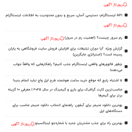
رپورتاژ آگهی
API اینستاگرام؛ دسترسی آسان، سریع و بدون محدودیت به اطلاعات اینستاگرام
رپورتاژ آگهی
رم سرور چیست؟ (اهمیت رم در سرور)
رپورتاژ آگهی
گزارش ویژه: آیا دوران تبلیغات برای افزایش فروش سایت فروشگاهی به پایان
رسیده است؟ (استراتژی جایگزین)
چطور فالوورهای واقعی اینستاگرام جذب کنیم؟ راهکارهایی که واقعاً جواب
می‌دهند!
5 اشتباه رایج که موقع خرید ساعت هوشمند طرح اپل واچ نباید انجام بدید!
مناسب‌ترین کارت گرافیک برای بازی و گیمینگ در سال ۲۰۲۵ | معرفی ۱۰ گزینه
برتر برای گیمرها
بهترین دانلود منیجر برای آیفون: راهنمای انتخاب دانلود منیجر مناسب برای
دستگاه‌های اپل
بهترین راه برای جذب مشتریان جدید با شماره‌جو اینباکسینو
رپورتاژ آگهی