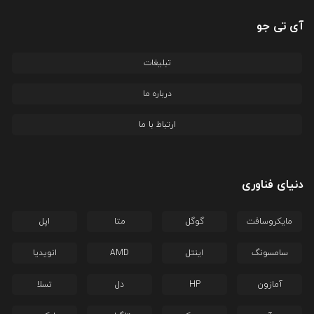
آی تی جو
تبلیغات
درباره ما
ارتباط با ما
دنیای فناوری
مایکروسافت
گوگل
متا
اپل
سامسونگ
اینتل
AMD
انویدیا
آمازون
HP
دل
تسلا