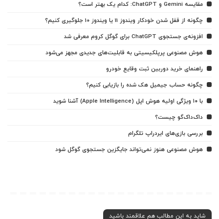
مقایسه Gemini و ChatGPT: کدام یک بهتر است؟
چگونه از قفل شدن خودکار ویندوز 11 یا ویندوز 10 جلوگیری کنیم؟
افزونه‌ی جستجوی ChatGPT برای گوگل کروم معرفی شد
هوش مصنوعی پرپلکیسیتی به قابلیت‌های جدیدی مجهز می‌شود
راهنمای خرید دوربین ثبت وقایع خودرو
چگونه حساب جیمیل هک شده را بازیابی کنیم؟
با ۱۰ ویژگی اولیه هوش اپل (Apple Intelligence) آشنا شوید
داک‌داک‌گو چیست؟
بررسی بازی‌های ایردراپ تلگرام
هوش مصنوعی هنوز نمی‌تواند جایگزین جستجوی گوگل شود
شاید به این مطالب هم علاقمند باشید