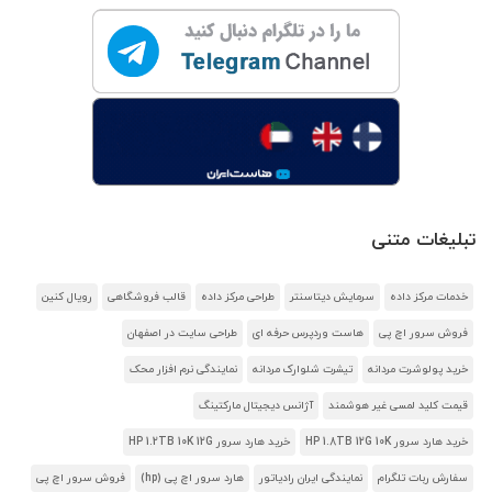
تبلیغات متنی
خدمات مرکز داده
سرمایش دیتاسنتر
طراحی مرکز داده
قالب فروشگاهی
رویال کنین
فروش سرور اچ پی
هاست وردپرس حرفه ای
طراحی سایت در اصفهان
خرید پولوشرت مردانه
تیشرت شلوارک مردانه
نمایندگی نرم افزار محک
قیمت کلید لمسی غیر هوشمند
آژانس دیجیتال مارکتینگ
خرید هارد سرور HP 1.8TB 12G 10K
خرید هارد سرور HP 1.2TB 10K 12G
سفارش ربات تلگرام
نمایندگی ایران رادیاتور
هارد سرور اچ پی (hp)
فروش سرور اچ پی