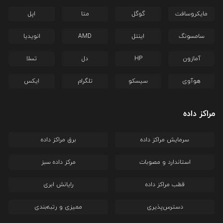
مایکروسافت
گوگل
متا
اپل
سامسونگ
اینتل
AMD
انویدیا
آمازون
HP
دل
تسلا
هوآوی
سیسکو
تلگرام
ایکس
مراکز داده
سرمایش مراکز داده
برق مراکز داده
استاندارد و مصوبات
مرکز داده سبز
قطب مراکز داده
رایانش ابری
دسترس‌پذیری
ممیزی و رتبه‌بندی