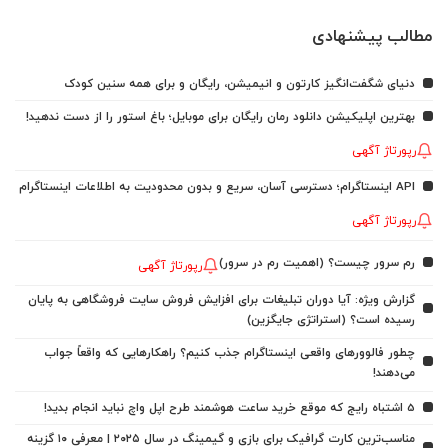
مطالب پیشنهادی
دنیای شگفت‌انگیز کارتون و انیمیشن، رایگان و برای همه سنین کودک
بهترین اپلیکیشن دانلود رمان رایگان برای موبایل؛ باغ استور را از دست ندهید!
رپورتاژ آگهی
API اینستاگرام؛ دسترسی آسان، سریع و بدون محدودیت به اطلاعات اینستاگرام
رپورتاژ آگهی
رم سرور چیست؟ (اهمیت رم در سرور)
رپورتاژ آگهی
گزارش ویژه: آیا دوران تبلیغات برای افزایش فروش سایت فروشگاهی به پایان
رسیده است؟ (استراتژی جایگزین)
چطور فالوورهای واقعی اینستاگرام جذب کنیم؟ راهکارهایی که واقعاً جواب
می‌دهند!
5 اشتباه رایج که موقع خرید ساعت هوشمند طرح اپل واچ نباید انجام بدید!
مناسب‌ترین کارت گرافیک برای بازی و گیمینگ در سال ۲۰۲۵ | معرفی ۱۰ گزینه