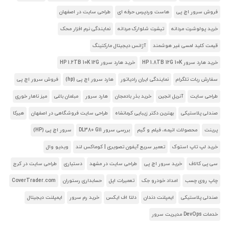
فروش سرور اچ پی
هاست وردپرس حرفه ای
طراحی سایت در اصفهان
خرید پولوشرت مردانه
تیشرت شلوارک مردانه
نمایندگی نرم افزار محک
قیمت کلید لمسی غیر هوشمند
آژانس دیجیتال مارکتینگ
خرید هارد سرور HP 1.8TB 12G 10K
خرید هارد سرور HP 1.2TB 10K 12G
سفارش ربات تلگرام
نمایندگی ایران رادیاتور
هارد سرور اچ پی (hp)
فروش سرور اچ پی
طراحی سایت
آنریل انجین
خرید بذر بادمجان
هارد سرور
مبلمان باغی
میز ناهار خوری
صندلی پلاستیکی
بهترین دکتر زیبایی کرمانشاه
طراحی سایت فروشگاهی در اصفهان
هیرکا
پرینت
محصولات انیمه، فیلم و گیم
بررسی سرور DL380 G11
سرور اچ پی (HP)
خرید لپ تاپ استوک
تعمیر سریع آیفون تصویری | کوماکس لند
ویدیو وال
سی پی کالاف
خرید سرور اچ پی
طراحی سایت در مشهد
دستیاری
طراحی سایت در کرج
چاپ روی چسب
امداد خودرو جک
تعمیرات اپل
حسابداری رستوران
CoverTrader.com
صندلی پلاستیکی
ایمپلنت دندان
دلتا اف ایکس
خرید رم سرور
ایمپلنت دیجیتال
خدمات DevOps مدیریت سرور