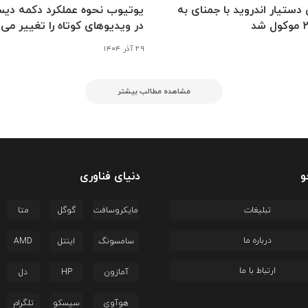
دستیار اندروید با جمنای به
یوتیوب نحوه عملکرد دکمه دیس
در ویدیوهای کوتاه را تغییر می‌
۲۹ آذر ۱۴۰۴
مشاهده مطالب بیشتر
و
دنیای فناوری
تبلیغات
مایکروسافت
گوگل
متا
درباره ما
سامسونگ
اینتل
AMD
ارتباط با ما
آمازون
HP
دل
هوآوی
سیسکو
تلگرام