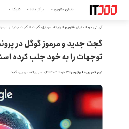
دنیای فناوری
مراکز داده
شبکه
آی تی جو
>
دنیای فناوری
>
رایانه، موبایل، گجت
>
گجت جدید و مرموز گوگل در پر
توجهات را به خود جلب کرده اس
تیم تحریریه آی‌تی‌جو
۲۹ خرداد ۱۴۰۳
تازه ها
رایانه، موبایل، گجت
ارسال
شده
توسط