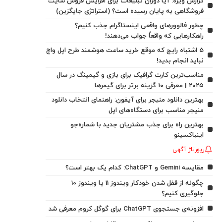
گزارش ویژه: آیا دوران تبلیغات برای افزایش فروش سایت
فروشگاهی به پایان رسیده است؟ (استراتژی جایگزین)
چطور فالوورهای واقعی اینستاگرام جذب کنیم؟
راهکارهایی که واقعاً جواب می‌دهند!
5 اشتباه رایج که موقع خرید ساعت هوشمند طرح اپل واچ
نباید انجام بدید!
مناسب‌ترین کارت گرافیک برای بازی و گیمینگ در سال
۲۰۲۵ | معرفی ۱۰ گزینه برتر برای گیمرها
بهترین دانلود منیجر برای آیفون: راهنمای انتخاب دانلود
منیجر مناسب برای دستگاه‌های اپل
بهترین راه برای جذب مشتریان جدید با شماره‌جو
اینباکسینو
رپورتاژ آگهی
مقایسه Gemini و ChatGPT: کدام یک بهتر است؟
چگونه از قفل شدن خودکار ویندوز 11 یا ویندوز 10
جلوگیری کنیم؟
افزونه‌ی جستجوی ChatGPT برای گوگل کروم معرفی شد