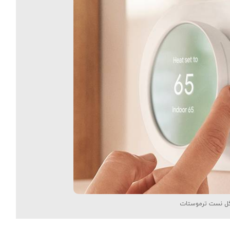
ل نست ترموستات