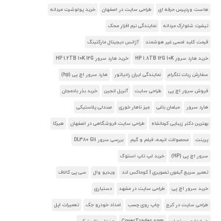
هاست وردپرس حرفه ای
طراحی سایت در اصفهان
خرید پولوشرت مردانه
تیشرت شلوارک مردانه
نمایندگی نرم افزار محک
قیمت کلید لمسی غیر هوشمند
آژانس دیجیتال مارکتینگ
خرید هارد سرور HP 1.8TB 12G 10K
خرید هارد سرور HP 1.2TB 10K 12G
سفارش ربات تلگرام
نمایندگی ایران رادیاتور
هارد سرور اچ پی (hp)
فروش سرور اچ پی
طراحی سایت
آنریل انجین
خرید بذر بادمجان
هارد سرور
مبلمان باغی
میز ناهار خوری
صندلی پلاستیکی
بهترین دکتر زیبایی کرمانشاه
طراحی سایت فروشگاهی در اصفهان
هیرکا
پرینت
محصولات انیمه، فیلم و گیم
بررسی سرور DL380 G11
سرور اچ پی (HP)
خرید لپ تاپ استوک
تعمیر سریع آیفون تصویری | کوماکس لند
ویدیو وال
سی پی کالاف
خرید سرور اچ پی
طراحی سایت در مشهد
دستیاری
طراحی سایت در کرج
چاپ روی چسب
امداد خودرو جک
تعمیرات اپل