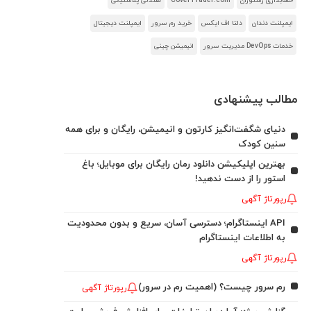
حسابداری رستوران
CoverTrader.com
صندلی پلاستیکی
ایمپلنت دندان
دلتا اف ایکس
خرید رم سرور
ایمپلنت دیجیتال
خدمات DevOps مدیریت سرور
انیمیشن چینی
مطالب پیشنهادی
دنیای شگفت‌انگیز کارتون و انیمیشن، رایگان و برای همه
سنین کودک
بهترین اپلیکیشن دانلود رمان رایگان برای موبایل؛ باغ
استور را از دست ندهید!
رپورتاژ آگهی
API اینستاگرام؛ دسترسی آسان، سریع و بدون محدودیت
به اطلاعات اینستاگرام
رپورتاژ آگهی
رم سرور چیست؟ (اهمیت رم در سرور)
رپورتاژ آگهی