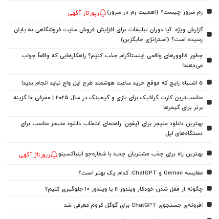
رم سرور چیست؟ (اهمیت رم در سرور)
رپورتاژ آگهی
گزارش ویژه: آیا دوران تبلیغات برای افزایش فروش سایت فروشگاهی به پایان
رسیده است؟ (استراتژی جایگزین)
چطور فالوورهای واقعی اینستاگرام جذب کنیم؟ راهکارهایی که واقعاً جواب
می‌دهند!
5 اشتباه رایج که موقع خرید ساعت هوشمند طرح اپل واچ نباید انجام بدید!
مناسب‌ترین کارت گرافیک برای بازی و گیمینگ در سال ۲۰۲۵ | معرفی ۱۰ گزینه
برتر برای گیمرها
بهترین دانلود منیجر برای آیفون: راهنمای انتخاب دانلود منیجر مناسب برای
دستگاه‌های اپل
بهترین راه برای جذب مشتریان جدید با شماره‌جو اینباکسینو
رپورتاژ آگهی
مقایسه Gemini و ChatGPT: کدام یک بهتر است؟
چگونه از قفل شدن خودکار ویندوز 11 یا ویندوز 10 جلوگیری کنیم؟
افزونه‌ی جستجوی ChatGPT برای گوگل کروم معرفی شد