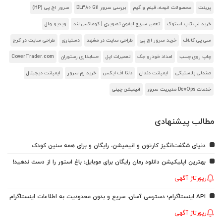
پرینت
محصولات انیمه، فیلم و گیم
بررسی سرور DL380 G11
سرور اچ پی (HP)
خرید لپ تاپ استوک
تعمیر سریع آیفون تصویری | کوماکس لند
ویدیو وال
سی پی کالاف
خرید سرور اچ پی
طراحی سایت در مشهد
دستیاری
طراحی سایت در کرج
چاپ روی چسب
امداد خودرو جک
تعمیرات اپل
حسابداری رستوران
CoverTrader.com
صندلی پلاستیکی
ایمپلنت دندان
دلتا اف ایکس
خرید رم سرور
ایمپلنت دیجیتال
خدمات DevOps مدیریت سرور
انیمیشن چینی
مطالب پیشنهادی
دنیای شگفت‌انگیز کارتون و انیمیشن، رایگان و برای همه سنین کودک
بهترین اپلیکیشن دانلود رمان رایگان برای موبایل؛ باغ استور را از دست ندهید!
رپورتاژ آگهی
API اینستاگرام؛ دسترسی آسان، سریع و بدون محدودیت به اطلاعات اینستاگرام
رپورتاژ آگهی