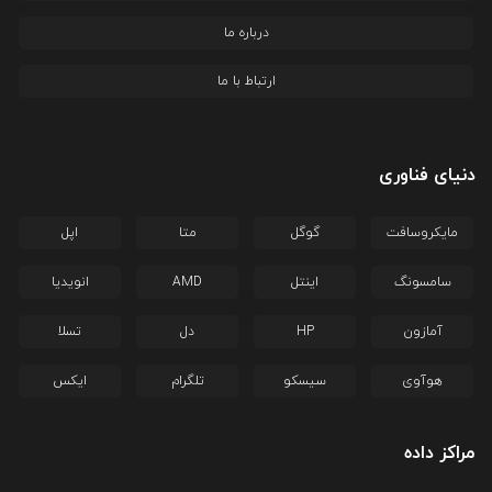
درباره ما
ارتباط با ما
دنیای فناوری
مایکروسافت
گوگل
متا
اپل
سامسونگ
اینتل
AMD
انویدیا
آمازون
HP
دل
تسلا
هوآوی
سیسکو
تلگرام
ایکس
مراکز داده