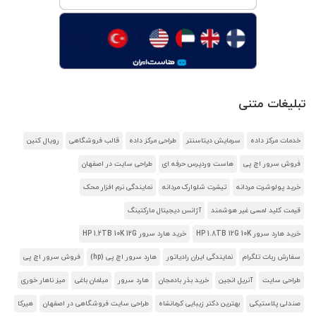
تبلیغات متنی
خدمات مرکز داده
سرمایش دیتاسنتر
طراحی مرکز داده
قالب فروشگاهی
رویال کنین
فروش سرور اچ پی
هاست وردپرس حرفه ای
طراحی سایت در اصفهان
خرید پولوشرت مردانه
تیشرت شلوارک مردانه
نمایندگی نرم افزار محک
قیمت کلید لمسی غیر هوشمند
آژانس دیجیتال مارکتینگ
خرید هارد سرور HP 1.8TB 12G 10K
خرید هارد سرور HP 1.2TB 10K 12G
سفارش ربات تلگرام
نمایندگی ایران رادیاتور
هارد سرور اچ پی (hp)
فروش سرور اچ پی
طراحی سایت
آنریل انجین
خرید بذر بادمجان
هارد سرور
مبلمان باغی
میز ناهار خوری
صندلی پلاستیکی
بهترین دکتر زیبایی کرمانشاه
طراحی سایت فروشگاهی در اصفهان
هیرکا