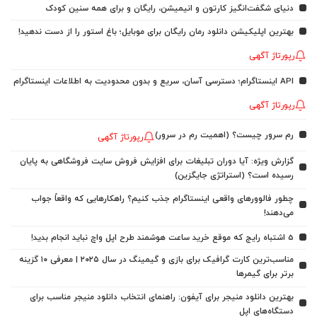
دنیای شگفت‌انگیز کارتون و انیمیشن، رایگان و برای همه سنین کودک
بهترین اپلیکیشن دانلود رمان رایگان برای موبایل؛ باغ استور را از دست ندهید!
رپورتاژ آگهی
API اینستاگرام؛ دسترسی آسان، سریع و بدون محدودیت به اطلاعات اینستاگرام
رپورتاژ آگهی
رم سرور چیست؟ (اهمیت رم در سرور)
رپورتاژ آگهی
گزارش ویژه: آیا دوران تبلیغات برای افزایش فروش سایت فروشگاهی به پایان
رسیده است؟ (استراتژی جایگزین)
چطور فالوورهای واقعی اینستاگرام جذب کنیم؟ راهکارهایی که واقعاً جواب
می‌دهند!
5 اشتباه رایج که موقع خرید ساعت هوشمند طرح اپل واچ نباید انجام بدید!
مناسب‌ترین کارت گرافیک برای بازی و گیمینگ در سال ۲۰۲۵ | معرفی ۱۰ گزینه
برتر برای گیمرها
بهترین دانلود منیجر برای آیفون: راهنمای انتخاب دانلود منیجر مناسب برای
دستگاه‌های اپل