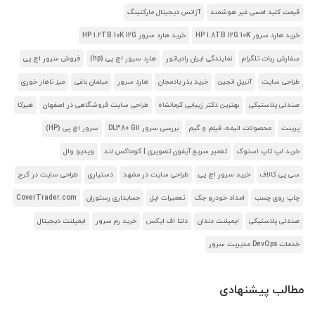
قیمت کلید لمسی غیر هوشمند
آژانس دیجیتال مارکتینگ
خرید هارد سرور HP 1.8TB 12G 10K
خرید هارد سرور HP 1.2TB 10K 12G
سفارش ربات تلگرام
نمایندگی ایران رادیاتور
هارد سرور اچ پی (hp)
فروش سرور اچ پی
طراحی سایت
آنریل انجین
خرید بذر بادمجان
هارد سرور
مبلمان باغی
میز ناهار خوری
صندلی پلاستیکی
بهترین دکتر زیبایی کرمانشاه
طراحی سایت فروشگاهی در اصفهان
هیرکا
پرینت
محصولات انیمه، فیلم و گیم
بررسی سرور DL380 G11
سرور اچ پی (HP)
خرید لپ تاپ استوک
تعمیر سریع آیفون تصویری | کوماکس لند
ویدیو وال
سی پی کالاف
خرید سرور اچ پی
طراحی سایت در مشهد
دستیاری
طراحی سایت در کرج
چاپ روی چسب
امداد خودرو جک
تعمیرات اپل
حسابداری رستوران
CoverTrader.com
صندلی پلاستیکی
ایمپلنت دندان
دلتا اف ایکس
خرید رم سرور
ایمپلنت دیجیتال
خدمات DevOps مدیریت سرور
مطالب پیشنهادی