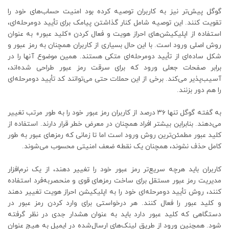
گوگل پیش‌تر نیز به کاربران توصیه کرده بود امنیت حساب‌های خود را
تقویت کنند. این توصیه شامل کنار گذاشتن پیامک برای تأیید دومرحله‌ای،
استفاده از اپلیکیشن‌های احراز هویت و فعال کردن «کلید عبور» به عنوان
روش اصلی ورود است. با این حال بسیاری از کاربران همچنان به رمز عبور و
شکل ساده‌ای از تأیید دومرحله‌ای متکی هستند. همین موضوع آنها را در
برابر صفحات جعلی ورود که برای سرقت رمز عبور طراحی شده‌اند،
آسیب‌پذیر می‌کند. برخی از این حملات حتی می‌توانند کد تأیید دومرحله‌ای
را هم دور بزنند.
به گفته گوگل تنها ۳۶ درصد از کاربران رمز عبور خود را به طور مرتب تغییر
می‌دهند. بنابراین بیشتر افراد همچنان در معرض خطر قرار دارند. استفاده از
کلید عبور مطمئن‌ترین روش ورود است اما تا زمانی که رمزهای عبور به طور
کامل حذف نشوند، همچنان یک نقطه ضعف امنیتی محسوب می‌شوند.
کاربران باید هرچه سریع‌تر رمز عبور خود را تغییر دهند، از یک نرم‌افزار
مدیریت رمز عبور مستقل برای ساخت رمزهای قوی و منحصربه‌فرد استفاده
کنند، روش تأیید دومرحله‌ای خود را به اپلیکیشن احراز هویت تغییر دهند
و کلید عبور را فعال کنند. هر درخواستی برای وارد کردن رمز عبور در
دستگاهی که کلید عبور دارد باید به عنوان هشدار جدی در نظر گرفته
شود. همچنین ورود از طریق لینک‌های ارسال‌شده در ایمیل به هیچ عنوان