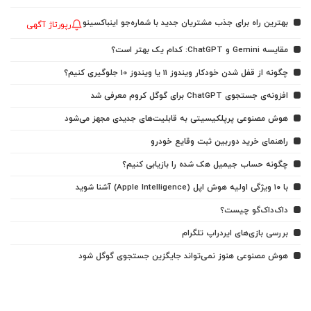
بهترین راه برای جذب مشتریان جدید با شماره‌جو اینباکسینو
رپورتاژ آگهی
مقایسه Gemini و ChatGPT: کدام یک بهتر است؟
چگونه از قفل شدن خودکار ویندوز 11 یا ویندوز 10 جلوگیری کنیم؟
افزونه‌ی جستجوی ChatGPT برای گوگل کروم معرفی شد
هوش مصنوعی پرپلکیسیتی به قابلیت‌های جدیدی مجهز می‌شود
راهنمای خرید دوربین ثبت وقایع خودرو
چگونه حساب جیمیل هک شده را بازیابی کنیم؟
با ۱۰ ویژگی اولیه هوش اپل (Apple Intelligence) آشنا شوید
داک‌داک‌گو چیست؟
بررسی بازی‌های ایردراپ تلگرام
هوش مصنوعی هنوز نمی‌تواند جایگزین جستجوی گوگل شود