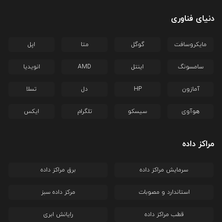
دنیای فناوری
مایکروسافت
گوگل
متا
اپل
سامسونگ
اینتل
AMD
انویدیا
آمازون
HP
دل
تسلا
هوآوی
سیسکو
تلگرام
ایکس
مراکز داده
سرمایش مراکز داده
برق مراکز داده
استاندارد و مصوبات
مرکز داده سبز
قطب مراکز داده
رایانش ابری