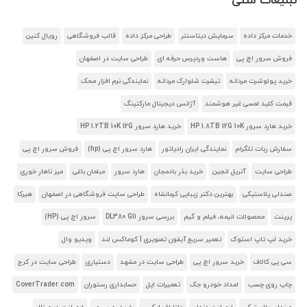
تبلیغات متنی
خدمات مرکز داده
سرمایش دیتاسنتر
طراحی مرکز داده
قالب فروشگاهی
رویال کنین
فروش سرور اچ پی
هاست وردپرس حرفه ای
طراحی سایت در اصفهان
خرید پولوشرت مردانه
تیشرت شلوارک مردانه
نمایندگی نرم افزار محک
قیمت کلید لمسی غیر هوشمند
آژانس دیجیتال مارکتینگ
خرید هارد سرور HP 1.8TB 12G 10K
خرید هارد سرور HP 1.2TB 10K 12G
سفارش ربات تلگرام
نمایندگی ایران رادیاتور
هارد سرور اچ پی (hp)
فروش سرور اچ پی
طراحی سایت
آنریل انجین
خرید بذر بادمجان
هارد سرور
مبلمان باغی
میز ناهار خوری
صندلی پلاستیکی
بهترین دکتر زیبایی کرمانشاه
طراحی سایت فروشگاهی در اصفهان
هیرکا
پرینت
محصولات انیمه، فیلم و گیم
بررسی سرور DL380 G11
سرور اچ پی (HP)
خرید لپ تاپ استوک
تعمیر سریع آیفون تصویری | کوماکس لند
ویدیو وال
سی پی کالاف
خرید سرور اچ پی
طراحی سایت در مشهد
دستیاری
طراحی سایت در کرج
چاپ روی چسب
امداد خودرو جک
تعمیرات اپل
حسابداری رستوران
CoverTrader.com