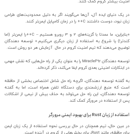
امنیت بیشتر کروم کمک کنند.
در یک دنیای ایده آل، آن‌ها می‌گویند اگر به دلیل محدودیت‌های طراحی
زبان نبود، دوست داشتند C++ را در زمان کامپایل ایمن‌تر کنند.
«بنابراین، ما عمدتا با گزینه‌های 2 و 3 روبرو هستیم – C++را ایمن‌تر (اما
کندتر!) یا شروع به استفاده از زبان دیگری می‌کنیم.» توسعه دهندگان
توضیح می‌دهند که تیم امنیت کروم در حال آزمایش هر دو روش است.
توسعه دهندگان MiraclePtr را به عنوان یکی از راه حل‌هایی که نقش مهمی
در ابتکارات امنیتی بعدی کروم ایفا می‌کند، ذکر کرده‌اند.
به گفته توسعه دهندگان، اگرچه راه حل شامل اختصاص بخشی از حافظه
است که منبع ارزشمندی برای دستگاه تلفن همراه است، اما به گفته
توسعه دهندگان، این راه حل می‌تواند به حذف بیش از نیمی از اشکالات
پس از استفاده در مرورگر کمک کند.
استفاده از زبان Rust برای بهبود ایمنی مرورگر
در عین حال، تیم همچنان در حال بررسی نحوه استفاده از یک زبان ایمن
برای حافظه، مانند Rust، برای بخش‌هایی از کروم در آینده است.