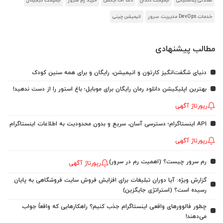
صندلی پلاستیکی
ایمپلنت دندان
دلتا اف ایکس
خرید رم سرور
ایمپلنت دیجیتال
خدمات DevOps مدیریت سرور
انیمیشن چینی
مطالب پیشنهادی
دنیای شگفت‌انگیز کارتون و انیمیشن، رایگان و برای همه سنین کودک
بهترین اپلیکیشن دانلود رمان رایگان برای موبایل؛ باغ استور را از دست ندهید!
رپورتاژ آگهی
API اینستاگرام؛ دسترسی آسان، سریع و بدون محدودیت به اطلاعات اینستاگرام
رپورتاژ آگهی
رم سرور چیست؟ (اهمیت رم در سرور)
رپورتاژ آگهی
گزارش ویژه: آیا دوران تبلیغات برای افزایش فروش سایت فروشگاهی به پایان
رسیده است؟ (استراتژی جایگزین)
چطور فالوورهای واقعی اینستاگرام جذب کنیم؟ راهکارهایی که واقعاً جواب
می‌دهند!