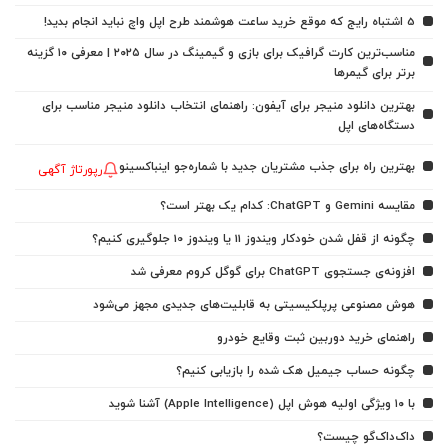
5 اشتباه رایج که موقع خرید ساعت هوشمند طرح اپل واچ نباید انجام بدید!
مناسب‌ترین کارت گرافیک برای بازی و گیمینگ در سال ۲۰۲۵ | معرفی ۱۰ گزینه
برتر برای گیمرها
بهترین دانلود منیجر برای آیفون: راهنمای انتخاب دانلود منیجر مناسب برای
دستگاه‌های اپل
بهترین راه برای جذب مشتریان جدید با شماره‌جو اینباکسینو
رپورتاژ آگهی
مقایسه Gemini و ChatGPT: کدام یک بهتر است؟
چگونه از قفل شدن خودکار ویندوز 11 یا ویندوز 10 جلوگیری کنیم؟
افزونه‌ی جستجوی ChatGPT برای گوگل کروم معرفی شد
هوش مصنوعی پرپلکیسیتی به قابلیت‌های جدیدی مجهز می‌شود
راهنمای خرید دوربین ثبت وقایع خودرو
چگونه حساب جیمیل هک شده را بازیابی کنیم؟
با ۱۰ ویژگی اولیه هوش اپل (Apple Intelligence) آشنا شوید
داک‌داک‌گو چیست؟