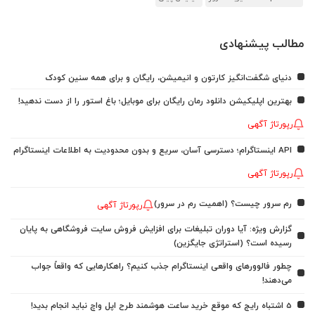
مطالب پیشنهادی
دنیای شگفت‌انگیز کارتون و انیمیشن، رایگان و برای همه سنین کودک
بهترین اپلیکیشن دانلود رمان رایگان برای موبایل؛ باغ استور را از دست ندهید!
رپورتاژ آگهی
API اینستاگرام؛ دسترسی آسان، سریع و بدون محدودیت به اطلاعات اینستاگرام
رپورتاژ آگهی
رم سرور چیست؟ (اهمیت رم در سرور)
رپورتاژ آگهی
گزارش ویژه: آیا دوران تبلیغات برای افزایش فروش سایت فروشگاهی به پایان
رسیده است؟ (استراتژی جایگزین)
چطور فالوورهای واقعی اینستاگرام جذب کنیم؟ راهکارهایی که واقعاً جواب
می‌دهند!
5 اشتباه رایج که موقع خرید ساعت هوشمند طرح اپل واچ نباید انجام بدید!