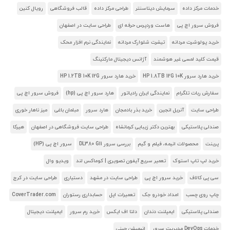
خدمات مرکز داده
سرمایش دیتاسنتر
طراحی مرکز داده
قالب فروشگاهی
رویال کنین
فروش سرور اچ پی
هاست وردپرس حرفه ای
طراحی سایت در اصفهان
خرید پولوشرت مردانه
تیشرت شلوارک مردانه
نمایندگی نرم افزار محک
قیمت کلید لمسی غیر هوشمند
آژانس دیجیتال مارکتینگ
خرید هارد سرور HP 1.8TB 12G 10K
خرید هارد سرور HP 1.2TB 10K 12G
سفارش ربات تلگرام
نمایندگی ایران رادیاتور
هارد سرور اچ پی (hp)
فروش سرور اچ پی
طراحی سایت
آنریل انجین
خرید بذر بادمجان
هارد سرور
مبلمان باغی
میز ناهار خوری
صندلی پلاستیکی
بهترین دکتر زیبایی کرمانشاه
طراحی سایت فروشگاهی در اصفهان
هیرکا
پرینت
محصولات انیمه، فیلم و گیم
بررسی سرور DL380 G11
سرور اچ پی (HP)
خرید لپ تاپ استوک
تعمیر سریع آیفون تصویری | کوماکس لند
ویدیو وال
سی پی کالاف
خرید سرور اچ پی
طراحی سایت در مشهد
دستیاری
طراحی سایت در کرج
چاپ روی چسب
امداد خودرو جک
تعمیرات اپل
حسابداری رستوران
CoverTrader.com
صندلی پلاستیکی
ایمپلنت دندان
دلتا اف ایکس
خرید رم سرور
ایمپلنت دیجیتال
خدمات DevOps مدیریت سرور
انیمیشن چینی