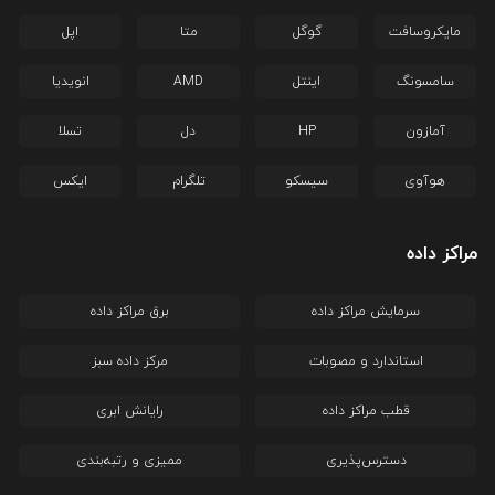
مایکروسافت
گوگل
متا
اپل
سامسونگ
اینتل
AMD
انویدیا
آمازون
HP
دل
تسلا
هوآوی
سیسکو
تلگرام
ایکس
مراکز داده
سرمایش مراکز داده
برق مراکز داده
استاندارد و مصوبات
مرکز داده سبز
قطب مراکز داده
رایانش ابری
دسترس‌پذیری
ممیزی و رتبه‌بندی