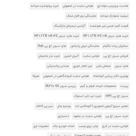
هاست وردپرس حرفه ای
طراحی سایت در اصفهان
خرید پولوشرت مردانه
تیشرت شلوارک مردانه
نمایندگی نرم افزار محک
قیمت کلید لمسی غیر هوشمند
آژانس دیجیتال مارکتینگ
خرید هارد سرور HP 1.8TB 12G 10K
خرید هارد سرور HP 1.2TB 10K 12G
سفارش ربات تلگرام
نمایندگی ایران رادیاتور
هارد سرور اچ پی (hp)
فروش سرور اچ پی
طراحی سایت
آنریل انجین
خرید بذر بادمجان
هارد سرور
مبلمان باغی
میز ناهار خوری
صندلی پلاستیکی
بهترین دکتر زیبایی کرمانشاه
طراحی سایت فروشگاهی در اصفهان
هیرکا
پرینت
محصولات انیمه، فیلم و گیم
بررسی سرور DL380 G11
سرور اچ پی (HP)
خرید لپ تاپ استوک
تعمیر سریع آیفون تصویری | کوماکس لند
ویدیو وال
سی پی کالاف
خرید سرور اچ پی
طراحی سایت در مشهد
دستیاری
طراحی سایت در کرج
چاپ روی چسب
امداد خودرو جک
تعمیرات اپل