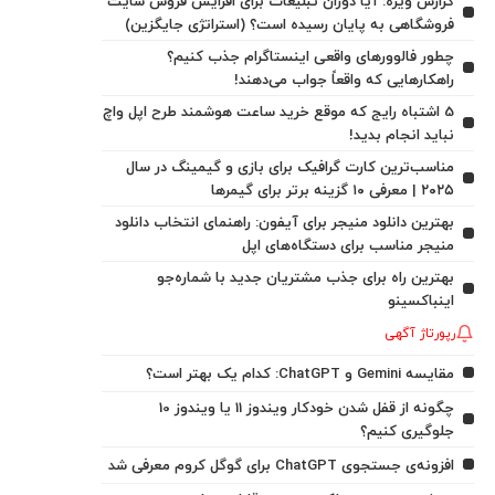
گزارش ویژه: آیا دوران تبلیغات برای افزایش فروش سایت
فروشگاهی به پایان رسیده است؟ (استراتژی جایگزین)
چطور فالوورهای واقعی اینستاگرام جذب کنیم؟
راهکارهایی که واقعاً جواب می‌دهند!
5 اشتباه رایج که موقع خرید ساعت هوشمند طرح اپل واچ
نباید انجام بدید!
مناسب‌ترین کارت گرافیک برای بازی و گیمینگ در سال
۲۰۲۵ | معرفی ۱۰ گزینه برتر برای گیمرها
بهترین دانلود منیجر برای آیفون: راهنمای انتخاب دانلود
منیجر مناسب برای دستگاه‌های اپل
بهترین راه برای جذب مشتریان جدید با شماره‌جو
اینباکسینو
رپورتاژ آگهی
مقایسه Gemini و ChatGPT: کدام یک بهتر است؟
چگونه از قفل شدن خودکار ویندوز 11 یا ویندوز 10
جلوگیری کنیم؟
افزونه‌ی جستجوی ChatGPT برای گوگل کروم معرفی شد