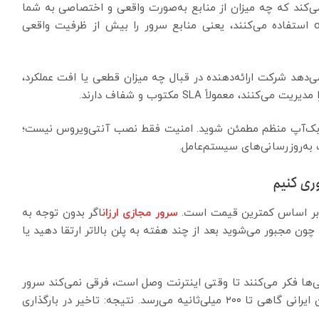
ازی‌ساز (مثلاً KVM یا VMware) تعیین می‌کند که چه میزان از منابع به‌صورت واقعی و اختصاصی به شما
می‌رسد. بعضی ارائه‌دهندگان از سیستم‌های overselling استفاده می‌کنند، یعنی منابع سرور را بیش از ظرفیت واقعی
هد شرکت ارائه‌دهنده در قبال چه میزان قطعی یا افت عملکرد،
معمولاً SLA مکتوب و شفاف دارند.
 و بک‌آپ منظم مطمئن شوید. امنیت فقط نصب آنتی‌ویروس نیست؛
به‌روزرسانی‌های سیستم‌عامل.
لن بر اساس کمترین قیمت است.
سرور مجازی ارزان
اگر بدون توجه به
ون مجبور می‌شوید بعد از چند هفته به پلن بالاتر ارتقا دهید یا
‌ها فکر می‌کنند تا وقتی اینترنت وصل است، فرقی نمی‌کند سرور
کجاست؛ در حالی که پینگ سرورهای خارجی برای کاربران ایرانی گاهی تا ۲۰۰ میلی‌ثانیه می‌رسد. نتیجه: تاخیر در بارگذاری