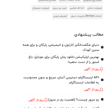
حسابداری رستوران
CoverTrader.com
صندلی پلاستیکی
ایمپلنت دندان
دلتا اف ایکس
خرید رم سرور
ایمپلنت دیجیتال
خدمات DevOps مدیریت سرور
انیمیشن چینی
مطالب پیشنهادی
دنیای شگفت‌انگیز کارتون و انیمیشن، رایگان و برای همه
سنین کودک
بهترین اپلیکیشن دانلود رمان رایگان برای موبایل؛ باغ
استور را از دست ندهید!
رپورتاژ آگهی
API اینستاگرام؛ دسترسی آسان، سریع و بدون محدودیت
به اطلاعات اینستاگرام
رپورتاژ آگهی
رم سرور چیست؟ (اهمیت رم در سرور)
رپورتاژ آگهی