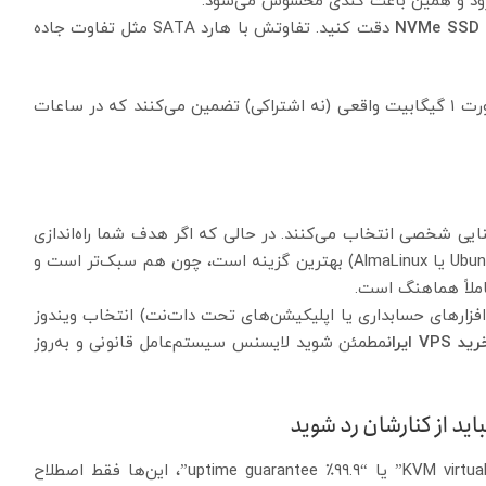
برود و همین باعث کندی محسوس می‌شود.
NVMe SSD
دقت کنید. تفاوتش با هارد SATA مثل تفاوت جاده
در مورد پورت شبکه هم بی‌توجه نباشید. سرورهایی با پورت ۱ گیگابیت واقعی (نه اشتراکی) تضمین می‌کنند که در ساعات
VPS را صرفاً بر اساس آشنایی شخصی انتخاب می‌کنند. در حالی که اگر هدف شما راه‌اندازی
سایت وردپرسی است، سیستم‌عامل لینوکس (ترجیحاً Ubuntu یا AlmaLinux) بهترین گزینه است، چون هم سبک‌تر است و
رم‌افزارهای حسابداری یا اپلیکیشن‌های تحت دات‌نت) انتخاب ویندوز
رید
VPS
ایران
مطمئن شوید لایسنس سیستم‌عامل قانونی و به‌روز
وقتی در صفحه‌ی مشخصات پلن‌ها می‌خوانید “KVM virtualization” یا “۹۹.۹٪ uptime guarantee”، این‌ها فقط اصطلاح