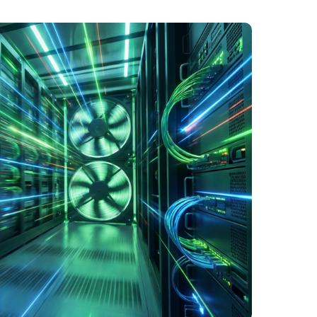
شده
توسط