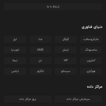
ارتباط با ما
دنیای فناوری
مایکروسافت
گوگل
متا
اپل
سامسونگ
اینتل
AMD
انویدیا
آمازون
HP
دل
تسلا
هوآوی
سیسکو
تلگرام
ایکس
مراکز داده
سرمایش مراکز داده
برق مراکز داده