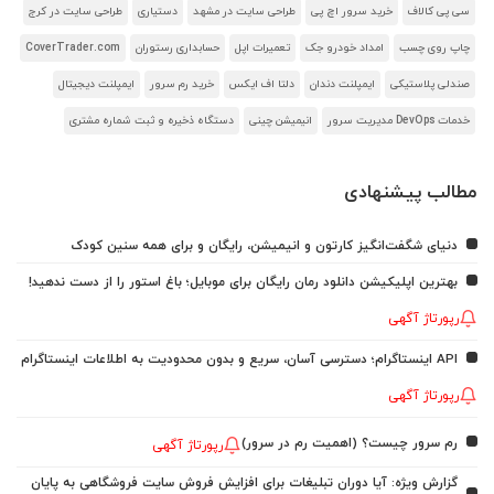
سی پی کالاف
خرید سرور اچ پی
طراحی سایت در مشهد
دستیاری
طراحی سایت در کرج
چاپ روی چسب
امداد خودرو جک
تعمیرات اپل
حسابداری رستوران
CoverTrader.com
صندلی پلاستیکی
ایمپلنت دندان
دلتا اف ایکس
خرید رم سرور
ایمپلنت دیجیتال
خدمات DevOps مدیریت سرور
انیمیشن چینی
دستگاه ذخیره و ثبت شماره مشتری
مطالب پیشنهادی
دنیای شگفت‌انگیز کارتون و انیمیشن، رایگان و برای همه سنین کودک
بهترین اپلیکیشن دانلود رمان رایگان برای موبایل؛ باغ استور را از دست ندهید!
رپورتاژ آگهی
API اینستاگرام؛ دسترسی آسان، سریع و بدون محدودیت به اطلاعات اینستاگرام
رپورتاژ آگهی
رم سرور چیست؟ (اهمیت رم در سرور)
رپورتاژ آگهی
گزارش ویژه: آیا دوران تبلیغات برای افزایش فروش سایت فروشگاهی به پایان