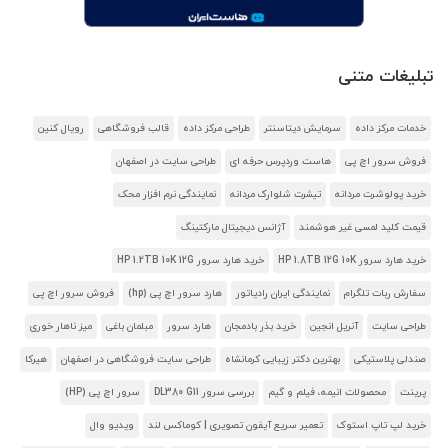
تبلیغات متنی
خدمات مرکز داده
سرمایش دیتاسنتر
طراحی مرکز داده
قالب فروشگاهی
رویال کنین
فروش سرور اچ پی
هاست وردپرس حرفه ای
طراحی سایت در اصفهان
خرید پولوشرت مردانه
تیشرت شلوارک مردانه
نمایندگی نرم افزار محک
قیمت کلید لمسی غیر هوشمند
آژانس دیجیتال مارکتینگ
خرید هارد سرور HP 1.8TB 12G 10K
خرید هارد سرور HP 1.2TB 10K 12G
سفارش ربات تلگرام
نمایندگی ایران رادیاتور
هارد سرور اچ پی (hp)
فروش سرور اچ پی
طراحی سایت
آنریل انجین
خرید بذر بادمجان
هارد سرور
مبلمان باغی
میز ناهار خوری
صندلی پلاستیکی
بهترین دکتر زیبایی کرمانشاه
طراحی سایت فروشگاهی در اصفهان
هیرکا
پرینت
محصولات انیمه، فیلم و گیم
بررسی سرور DL380 G11
سرور اچ پی (HP)
خرید لپ تاپ استوک
تعمیر سریع آیفون تصویری | کوماکس لند
ویدیو وال