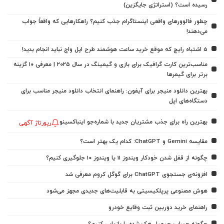
رسیده است؟ (استراتژی جایگزین)
چطور فالوورهای واقعی اینستاگرام جذب کنیم؟ راهکارهایی که واقعاً جواب
می‌دهند!
5 اشتباه رایج که موقع خرید ساعت هوشمند طرح اپل واچ نباید انجام بدید!
مناسب‌ترین کارت گرافیک برای بازی و گیمینگ در سال ۲۰۲۵ | معرفی ۱۰ گزینه
برتر برای گیمرها
بهترین دانلود منیجر برای آیفون: راهنمای انتخاب دانلود منیجر مناسب برای
دستگاه‌های اپل
بهترین راه برای جذب مشتریان جدید با شماره‌جو اینباکسینو
رپورتاژ آگهی
مقایسه Gemini و ChatGPT: کدام یک بهتر است؟
چگونه از قفل شدن خودکار ویندوز 11 یا ویندوز 10 جلوگیری کنیم؟
افزونه‌ی جستجوی ChatGPT برای گوگل کروم معرفی شد
هوش مصنوعی پرپلکیسیتی به قابلیت‌های جدیدی مجهز می‌شود
راهنمای خرید دوربین ثبت وقایع خودرو
چگونه حساب جیمیل هک شده را بازیابی کنیم؟