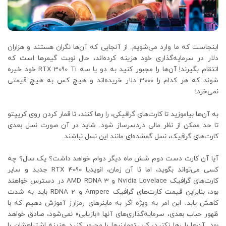
اینجاست که ما وارد می‌شویم. از آنجایی که آن‌ها نگران هستند و هزاران
دلار در سرمایه‌گذاری خود هزینه کرده‌اند، حال نوبت گیمرها است که
انتقام بگیرند! آن‌ها را مجبور کنید به دو یا سه RTX 3090 Ti خود خیره
شوند که هر کدام را 3000 دلار خریده‌اند و هیچ کس به هیچ قیمتی
نمی‌خرد!
به آن‌ها بیاموزید تا کارت‌های گرافیکی، را رها کنند، تا قمار کردن روی کریپتو
تا حد ممکن از نظر مالی دردسرساز شود. شاید در آن صورت نسل بعدی
کارت‌های گرافیک، نسل گمشده‌ای مانند این نسل نباشند.
آیا آن کارت دست دوم شش ماه دیگر دوام خواهد داشت؟ یک سال؟ چه
کسی می‌تواند بگوید، اما تا آن زمان، انویدیا RTX 4090 جدید و سایر
کارت‌های گرافیک Nvidia Lovelace و AMD RDNA 3 در دسترس خواهند
بود، بنابراین قیمت کارت‌های گرافیک Ampere و RDNA 2 باید به شدت
کاهش یابد. این امر به ویژه اگر به ماینرهای رمزارز آموزش دهیم که با
ظهور حباب بعدی، سرمایه‌گذاری‌های آنها «بازیابی» نمی‌شود، صادق خواهد
بود. آن‌ها را رها نکنید، کریپتوماینرها را مجبور کنید هزینه اشتباهشان را