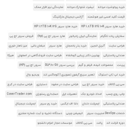
خرید پولوشرت مردانه
تیشرت شلوارک مردانه
نمایندگی نرم افزار محک
قیمت کلید لمسی غیر هوشمند
آژانس دیجیتال مارکتینگ
خرید هارد سرور HP 1.8TB 12G 10K
خرید هارد سرور HP 1.2TB 10K 12G
سفارش ربات تلگرام
نمایندگی ایران رادیاتور
هارد سرور اچ پی (hp)
فروش سرور اچ پی
طراحی سایت
آنریل انجین
خرید بذر بادمجان
هارد سرور
مبلمان باغی
میز ناهار خوری
صندلی پلاستیکی
بهترین دکتر زیبایی کرمانشاه
طراحی سایت فروشگاهی در اصفهان
هیرکا
پرینت
محصولات انیمه، فیلم و گیم
بررسی سرور DL380 G11
سرور اچ پی (HP)
خرید لپ تاپ استوک
تعمیر سریع آیفون تصویری | کوماکس لند
ویدیو وال
سی پی کالاف
خرید سرور اچ پی
طراحی سایت در مشهد
دستیاری
طراحی سایت در کرج
چاپ روی چسب
امداد خودرو جک
تعمیرات اپل
حسابداری رستوران
CoverTrader.com
صندلی پلاستیکی
ایمپلنت دندان
دلتا اف ایکس
خرید رم سرور
ایمپلنت دیجیتال
خدمات DevOps مدیریت سرور
انیمیشن چینی
دستگاه ذخیره و ثبت شماره مشتری
دوره فرانت اند
پالت
سی پی کالاف
موسسات مجاز اعزام دانشجو