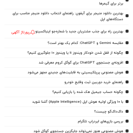
برتر برای گیمرها
بهترین دانلود منیجر برای آیفون: راهنمای انتخاب دانلود منیجر مناسب برای
دستگاه‌های اپل
بهترین راه برای جذب مشتریان جدید با شماره‌جو اینباکسینو
رپورتاژ آگهی
مقایسه Gemini و ChatGPT: کدام یک بهتر است؟
چگونه از قفل شدن خودکار ویندوز 11 یا ویندوز 10 جلوگیری کنیم؟
افزونه‌ی جستجوی ChatGPT برای گوگل کروم معرفی شد
هوش مصنوعی پرپلکیسیتی به قابلیت‌های جدیدی مجهز می‌شود
راهنمای خرید دوربین ثبت وقایع خودرو
چگونه حساب جیمیل هک شده را بازیابی کنیم؟
با ۱۰ ویژگی اولیه هوش اپل (Apple Intelligence) آشنا شوید
داک‌داک‌گو چیست؟
بررسی بازی‌های ایردراپ تلگرام
هوش مصنوعی هنوز نمی‌تواند جایگزین جستجوی گوگل شود