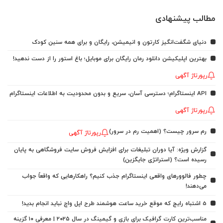
مطالب پیشنهادی
دنیای شگفت‌انگیز کارتون و انیمیشن، رایگان و برای همه سنین کودک
بهترین اپلیکیشن دانلود رمان رایگان برای موبایل؛ باغ استور را از دست ندهید!
رپورتاژ آگهی
API اینستاگرام؛ دسترسی آسان، سریع و بدون محدودیت به اطلاعات اینستاگرام
رپورتاژ آگهی
رم سرور چیست؟ (اهمیت رم در سرور)
رپورتاژ آگهی
گزارش ویژه: آیا دوران تبلیغات برای افزایش فروش سایت فروشگاهی به پایان
رسیده است؟ (استراتژی جایگزین)
چطور فالوورهای واقعی اینستاگرام جذب کنیم؟ راهکارهایی که واقعاً جواب
می‌دهند!
5 اشتباه رایج که موقع خرید ساعت هوشمند طرح اپل واچ نباید انجام بدید!
مناسب‌ترین کارت گرافیک برای بازی و گیمینگ در سال ۲۰۲۵ | معرفی ۱۰ گزینه