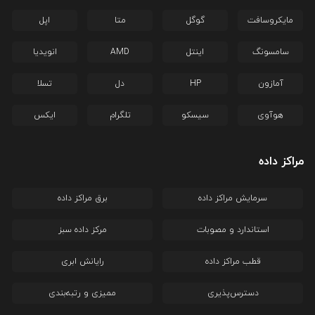
مایکروسافت
گوگل
متا
اپل
سامسونگ
اینتل
AMD
انویدیا
آمازون
HP
دل
تسلا
هوآوی
سیسکو
تلگرام
ایکس
مراکز داده
سرمایش مراکز داده
برق مراکز داده
استاندارد و مصوبات
مرکز داده سبز
قطب مراکز داده
رایانش ابری
دسترس‌پذیری
ممیزی و رتبه‌بندی