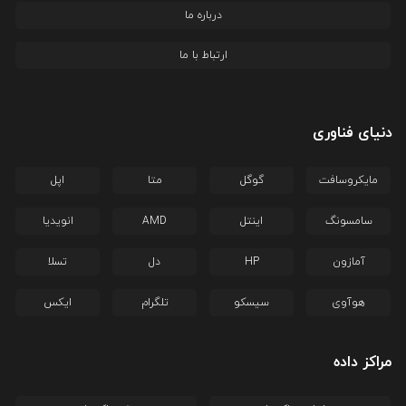
درباره ما
ارتباط با ما
دنیای فناوری
مایکروسافت
گوگل
متا
اپل
سامسونگ
اینتل
AMD
انویدیا
آمازون
HP
دل
تسلا
هوآوی
سیسکو
تلگرام
ایکس
مراکز داده