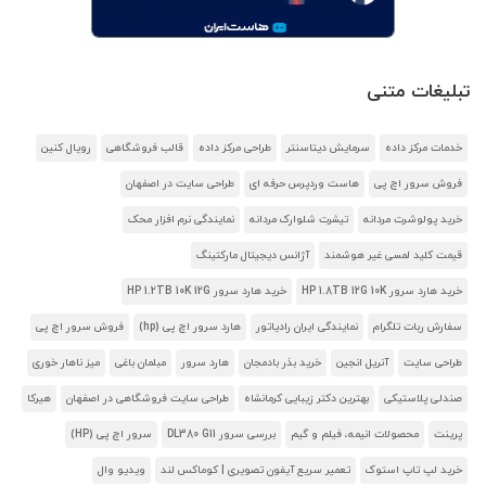
تبلیغات متنی
خدمات مرکز داده
سرمایش دیتاسنتر
طراحی مرکز داده
قالب فروشگاهی
رویال کنین
فروش سرور اچ پی
هاست وردپرس حرفه ای
طراحی سایت در اصفهان
خرید پولوشرت مردانه
تیشرت شلوارک مردانه
نمایندگی نرم افزار محک
قیمت کلید لمسی غیر هوشمند
آژانس دیجیتال مارکتینگ
خرید هارد سرور HP 1.8TB 12G 10K
خرید هارد سرور HP 1.2TB 10K 12G
سفارش ربات تلگرام
نمایندگی ایران رادیاتور
هارد سرور اچ پی (hp)
فروش سرور اچ پی
طراحی سایت
آنریل انجین
خرید بذر بادمجان
هارد سرور
مبلمان باغی
میز ناهار خوری
صندلی پلاستیکی
بهترین دکتر زیبایی کرمانشاه
طراحی سایت فروشگاهی در اصفهان
هیرکا
پرینت
محصولات انیمه، فیلم و گیم
بررسی سرور DL380 G11
سرور اچ پی (HP)
خرید لپ تاپ استوک
تعمیر سریع آیفون تصویری | کوماکس لند
ویدیو وال