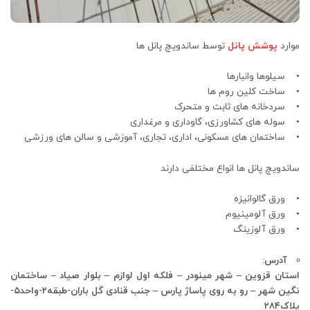
موارد
پوشش پانل
توسط ساندویچ پانل ها
• سیلوها وانبارها
• ساخت کلین روم ها
• سردخانه های ثابت و متحرک
• سوله های کشاورزی، گاوداری و مرغداری
• ساختمان های مسکونی، اداری، تجاری، آموزشی و سالن های ورزشی
ساندویچ پانل ها انواع مختلفی دارند
• ورق گالوانیزه
• ورق آلومینیوم
• ورق آلوزینگ
آدرس:
استان قزوین – شهر مینودر – فلکه اول لوازم – بلوار صیاد – ساختمان
نگین شهر – رو به روی پاساژ پارس – جنب قنادی گل باران-طبقه۲-واحد۵-
پلاک۲۸۴