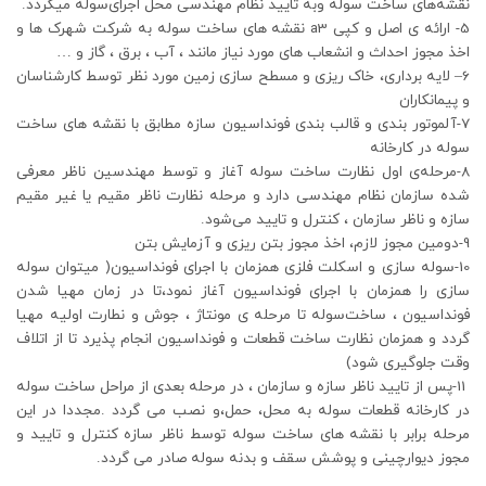
نقشه‌های ساخت سوله وبه تایید نظام مهندسی محل اجرای‌سوله میگردد.
5- ارائه ی اصل و کپی a3 نقشه های ساخت سوله به شرکت شهرک ها و
اخذ مجوز احداث و انشعاب های مورد نیاز مانند ، آب ، برق ، گاز و …
6– لایه برداری، خاک ریزی و مسطح سازی زمین مورد نظر توسط کارشناسان
و پیمانکاران
7-آلموتور بندی و قالب بندی فونداسیون سازه مطابق با نقشه های ساخت
سوله در کارخانه
8-مرحله‌ی اول نظارت ساخت سوله آغاز و توسط مهندسین ناظر معرفی
شده سازمان نظام مهندسی دارد و مرحله نظارت ناظر مقیم یا غیر مقیم
سازه و ناظر سازمان ، کنترل و تایید می‌شود.
9-دومین مجوز لازم، اخذ مجوز بتن ریزی و آزمایش بتن
10-سوله سازی و اسکلت فلزی همزمان با اجرای فونداسیون( میتوان سوله
سازی را همزمان با اجرای فونداسیون آغاز نمود،تا در زمان مهیا شدن
فونداسیون ، ساخت‌سوله تا مرحله ی مونتاژ ، جوش و نطارت اولیه مهیا
گردد و همزمان نظارت ساخت قطعات و فونداسیون انجام پذیرد تا از اتلاف
وقت جلوگیری شود)
11-پس از تایید ناظر سازه و سازمان ، در مرحله بعدی از مراحل ساخت سوله
در کارخانه قطعات سوله به محل‌، حمل،و نصب می گردد .مجددا در این
مرحله برابر با نقشه های ساخت سوله توسط ناظر سازه کنترل‌ و تایید و
مجوز دیوارچینی و پوشش سقف و بدنه سوله صادر می گردد.