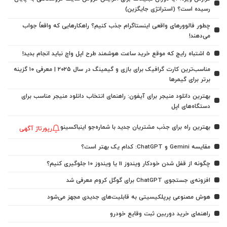
رسیده است؟ (استراتژی جایگزین)
چطور فالوورهای واقعی اینستاگرام جذب کنیم؟ راهکارهایی که واقعاً جواب
می‌دهند!
5 اشتباه رایج که موقع خرید ساعت هوشمند طرح اپل واچ نباید انجام بدید!
مناسب‌ترین کارت گرافیک برای بازی و گیمینگ در سال ۲۰۲۵ | معرفی ۱۰ گزینه
برتر برای گیمرها
بهترین دانلود منیجر برای آیفون: راهنمای انتخاب دانلود منیجر مناسب برای
دستگاه‌های اپل
بهترین راه برای جذب مشتریان جدید با شماره‌جو اینباکسینو
رپورتاژ آگهی
مقایسه Gemini و ChatGPT: کدام یک بهتر است؟
چگونه از قفل شدن خودکار ویندوز 11 یا ویندوز 10 جلوگیری کنیم؟
افزونه‌ی جستجوی ChatGPT برای گوگل کروم معرفی شد
هوش مصنوعی پرپلکیسیتی به قابلیت‌های جدیدی مجهز می‌شود
راهنمای خرید دوربین ثبت وقایع خودرو