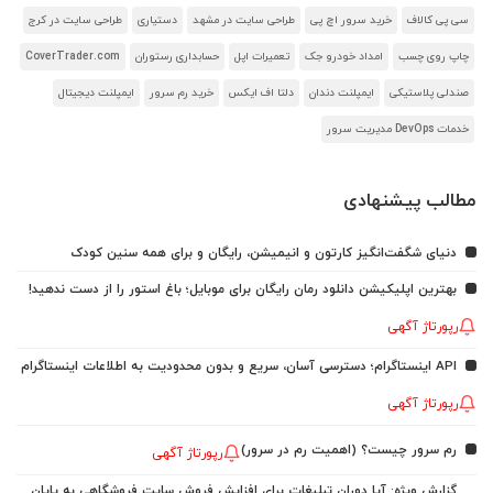
سی پی کالاف
خرید سرور اچ پی
طراحی سایت در مشهد
دستیاری
طراحی سایت در کرج
چاپ روی چسب
امداد خودرو جک
تعمیرات اپل
حسابداری رستوران
CoverTrader.com
صندلی پلاستیکی
ایمپلنت دندان
دلتا اف ایکس
خرید رم سرور
ایمپلنت دیجیتال
خدمات DevOps مدیریت سرور
مطالب پیشنهادی
دنیای شگفت‌انگیز کارتون و انیمیشن، رایگان و برای همه سنین کودک
بهترین اپلیکیشن دانلود رمان رایگان برای موبایل؛ باغ استور را از دست ندهید!
رپورتاژ آگهی
API اینستاگرام؛ دسترسی آسان، سریع و بدون محدودیت به اطلاعات اینستاگرام
رپورتاژ آگهی
رم سرور چیست؟ (اهمیت رم در سرور)
رپورتاژ آگهی
گزارش ویژه: آیا دوران تبلیغات برای افزایش فروش سایت فروشگاهی به پایان