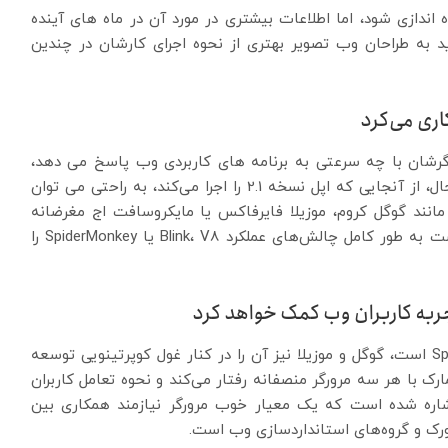
Speedometer به طور کامل راه اندازی شود، اما اطلاعات بیشتری در مورد آن در ماه های آینده
د به طراحان وب تصویر بهتری از نحوه اجرای کارشان در چندین
اری می‌کرد
ورگرشان با چه سرعتی به برنامه های کاربردی وب پاسخ می دهد،
احتمالا باید از Speedometer 2.1 استفاده کنند. با این حال، از آنجایی که اپل نسخه 2.1 را اجرا می‌کند، به راحتی می توان
 مانند گوگل کروم، موزیلا فایرفاکس یا مایکروسافت اج مغرضانه
باشد. همچنین یک بنچمارک مبتنی بر WebKit ممکن است به طور کامل چالش‌های عملکرد Blink، V8 یا SpiderMonkey را
جربه کاربران وب کمک خواهد کرد
اگرچه صفحه WebKit GitHub اپل میزبان Speedometer 3 است، گوگل و موزیلا نیز آن را در کنار غول کوپرتینویی توسعه
مارک با هر سه مرورگر منصفانه رفتار می‌کند و نحوه تعامل کاربران
ا اشاره شده است که یک معیار خوب مرورگر نیازمند همکاری بین
رک و گروه‌های استاندارد‌سازی وب است.