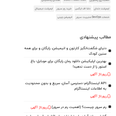
حسابداری رستوران
CoverTrader.com
صندلی پلاستیکی
ایمپلنت دندان
دلتا اف ایکس
خرید رم سرور
ایمپلنت دیجیتال
خدمات DevOps مدیریت سرور
انیمیشن چینی
مطالب پیشنهادی
دنیای شگفت‌انگیز کارتون و انیمیشن، رایگان و برای همه
سنین کودک
بهترین اپلیکیشن دانلود رمان رایگان برای موبایل؛ باغ
استور را از دست ندهید!
رپورتاژ آگهی
API اینستاگرام؛ دسترسی آسان، سریع و بدون محدودیت
به اطلاعات اینستاگرام
رپورتاژ آگهی
رم سرور چیست؟ (اهمیت رم در سرور)
رپورتاژ آگهی