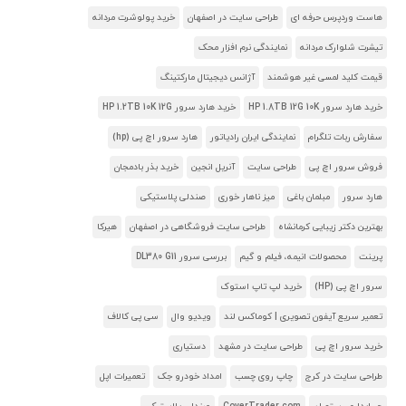
هاست وردپرس حرفه ای
طراحی سایت در اصفهان
خرید پولوشرت مردانه
تیشرت شلوارک مردانه
نمایندگی نرم افزار محک
قیمت کلید لمسی غیر هوشمند
آژانس دیجیتال مارکتینگ
خرید هارد سرور HP 1.8TB 12G 10K
خرید هارد سرور HP 1.2TB 10K 12G
سفارش ربات تلگرام
نمایندگی ایران رادیاتور
هارد سرور اچ پی (hp)
فروش سرور اچ پی
طراحی سایت
آنریل انجین
خرید بذر بادمجان
هارد سرور
مبلمان باغی
میز ناهار خوری
صندلی پلاستیکی
بهترین دکتر زیبایی کرمانشاه
طراحی سایت فروشگاهی در اصفهان
هیرکا
پرینت
محصولات انیمه، فیلم و گیم
بررسی سرور DL380 G11
سرور اچ پی (HP)
خرید لپ تاپ استوک
تعمیر سریع آیفون تصویری | کوماکس لند
ویدیو وال
سی پی کالاف
خرید سرور اچ پی
طراحی سایت در مشهد
دستیاری
طراحی سایت در کرج
چاپ روی چسب
امداد خودرو جک
تعمیرات اپل