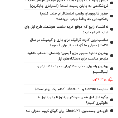
گزارش ویژه: آیا دوران تبلیغات برای افزایش فروش سایت
فروشگاهی به پایان رسیده است؟ (استراتژی جایگزین)
چطور فالوورهای واقعی اینستاگرام جذب کنیم؟
راهکارهایی که واقعاً جواب می‌دهند!
5 اشتباه رایج که موقع خرید ساعت هوشمند طرح اپل واچ
نباید انجام بدید!
مناسب‌ترین کارت گرافیک برای بازی و گیمینگ در سال
۲۰۲۵ | معرفی ۱۰ گزینه برتر برای گیمرها
بهترین دانلود منیجر برای آیفون: راهنمای انتخاب دانلود
منیجر مناسب برای دستگاه‌های اپل
بهترین راه برای جذب مشتریان جدید با شماره‌جو
اینباکسینو
رپورتاژ آگهی
مقایسه Gemini و ChatGPT: کدام یک بهتر است؟
چگونه از قفل شدن خودکار ویندوز 11 یا ویندوز 10
جلوگیری کنیم؟
افزونه‌ی جستجوی ChatGPT برای گوگل کروم معرفی شد