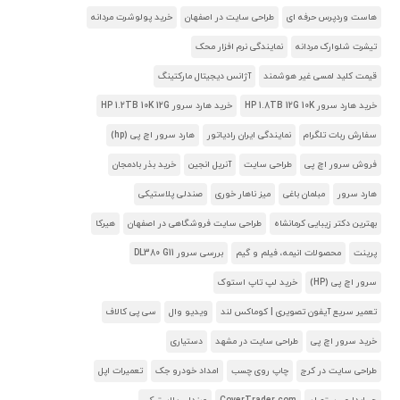
هاست وردپرس حرفه ای
طراحی سایت در اصفهان
خرید پولوشرت مردانه
تیشرت شلوارک مردانه
نمایندگی نرم افزار محک
قیمت کلید لمسی غیر هوشمند
آژانس دیجیتال مارکتینگ
خرید هارد سرور HP 1.8TB 12G 10K
خرید هارد سرور HP 1.2TB 10K 12G
سفارش ربات تلگرام
نمایندگی ایران رادیاتور
هارد سرور اچ پی (hp)
فروش سرور اچ پی
طراحی سایت
آنریل انجین
خرید بذر بادمجان
هارد سرور
مبلمان باغی
میز ناهار خوری
صندلی پلاستیکی
بهترین دکتر زیبایی کرمانشاه
طراحی سایت فروشگاهی در اصفهان
هیرکا
پرینت
محصولات انیمه، فیلم و گیم
بررسی سرور DL380 G11
سرور اچ پی (HP)
خرید لپ تاپ استوک
تعمیر سریع آیفون تصویری | کوماکس لند
ویدیو وال
سی پی کالاف
خرید سرور اچ پی
طراحی سایت در مشهد
دستیاری
طراحی سایت در کرج
چاپ روی چسب
امداد خودرو جک
تعمیرات اپل