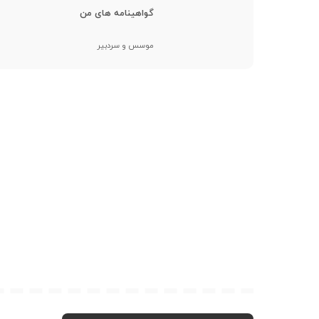
گواهینامه های من
موسس و سردبیر