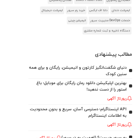
حسابداری رستوران
CoverTrader.com
صندلی پلاستیکی
ایمپلنت دندان
دلتا اف ایکس
خرید رم سرور
ایمپلنت دیجیتال
خدمات DevOps مدیریت سرور
انیمیشن چینی
دستگاه ذخیره و ثبت شماره مشتری
مطالب پیشنهادی
دنیای شگفت‌انگیز کارتون و انیمیشن، رایگان و برای همه
سنین کودک
بهترین اپلیکیشن دانلود رمان رایگان برای موبایل؛ باغ
استور را از دست ندهید!
رپورتاژ آگهی
API اینستاگرام؛ دسترسی آسان، سریع و بدون محدودیت
به اطلاعات اینستاگرام
رپورتاژ آگهی
رم سرور چیست؟ (اهمیت رم در سرور)