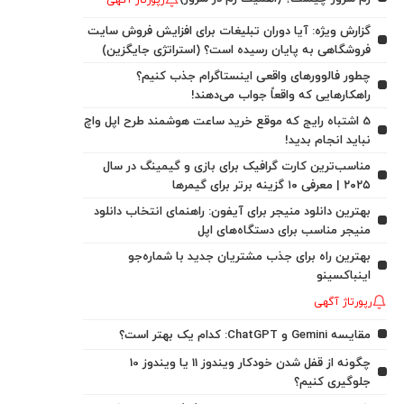
رپورتاژ آگهی
گزارش ویژه: آیا دوران تبلیغات برای افزایش فروش سایت
فروشگاهی به پایان رسیده است؟ (استراتژی جایگزین)
چطور فالوورهای واقعی اینستاگرام جذب کنیم؟
راهکارهایی که واقعاً جواب می‌دهند!
5 اشتباه رایج که موقع خرید ساعت هوشمند طرح اپل واچ
نباید انجام بدید!
مناسب‌ترین کارت گرافیک برای بازی و گیمینگ در سال
۲۰۲۵ | معرفی ۱۰ گزینه برتر برای گیمرها
بهترین دانلود منیجر برای آیفون: راهنمای انتخاب دانلود
منیجر مناسب برای دستگاه‌های اپل
بهترین راه برای جذب مشتریان جدید با شماره‌جو
اینباکسینو
رپورتاژ آگهی
مقایسه Gemini و ChatGPT: کدام یک بهتر است؟
چگونه از قفل شدن خودکار ویندوز 11 یا ویندوز 10
جلوگیری کنیم؟