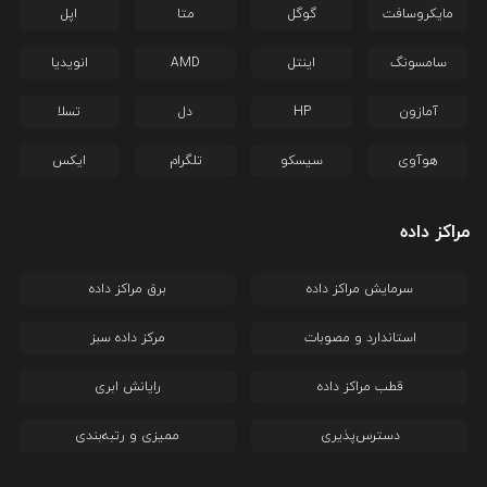
مایکروسافت
گوگل
متا
اپل
سامسونگ
اینتل
AMD
انویدیا
آمازون
HP
دل
تسلا
هوآوی
سیسکو
تلگرام
ایکس
مراکز داده
سرمایش مراکز داده
برق مراکز داده
استاندارد و مصوبات
مرکز داده سبز
قطب مراکز داده
رایانش ابری
دسترس‌پذیری
ممیزی و رتبه‌بندی