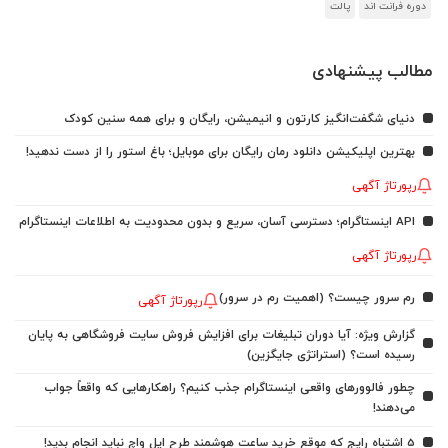
دوره فرانت اند
پالت
مطالب پیشنهادی
دنیای شگفت‌انگیز کارتون و انیمیشن، رایگان و برای همه سنین کودک
بهترین اپلیکیشن دانلود رمان رایگان برای موبایل؛ باغ استور را از دست ندهید!
رپورتاژ آگهی
API اینستاگرام؛ دسترسی آسان، سریع و بدون محدودیت به اطلاعات اینستاگرام
رپورتاژ آگهی
رم سرور چیست؟ (اهمیت رم در سرور)
رپورتاژ آگهی
گزارش ویژه: آیا دوران تبلیغات برای افزایش فروش سایت فروشگاهی به پایان
رسیده است؟ (استراتژی جایگزین)
چطور فالوورهای واقعی اینستاگرام جذب کنیم؟ راهکارهایی که واقعاً جواب
می‌دهند!
5 اشتباه رایج که موقع خرید ساعت هوشمند طرح اپل واچ نباید انجام بدید!