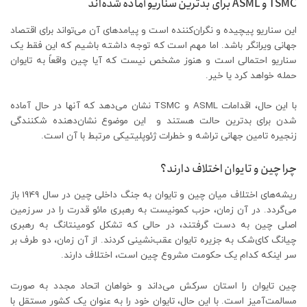
TSMC و ASML برای بدترین سناریو آماده شده‌اند
این سناریو پیچیده و نگران‌کننده است و پیامدهای آن می‌تواند برای اقتصاد
جهانی ویرانگر باشد. اما مهم است که توجه داشته باشیم که این فقط یک
سناریو احتمالی است و هنوز مشخص نیست که آیا چین واقعاً به تایوان
حمله خواهد کرد یا خیر.
با این حال، اقدامات ASML و TSMC نشان می‌دهد که آنها در حال آماده
شدن برای بدترین حالت هستند و این موضوع نشان‌دهنده شکنندگی
زنجیره تامین جهانی تراشه و خطرات ژئوپلیتیکی مرتبط با آن است.
چرا چین و تایوان اختلاف دارند؟
ریشه‌های اختلاف میان چین و تایوان به جنگ داخلی چین در سال 1949 باز
می‌گردد. در آن زمان، حزب کمونیست به رهبری مائو قدرت را در سرزمین
اصلی چین به دست گرفتند، در حالی که تشکل کومینتانگ به رهبری
چیانگ کای‌شک به جزیره تایوان عقب‌نشینی کردند. از آن زمان، دو طرف بر
سر اینکه کدام یک حکومت مشروع چین است، اختلاف دارند.
چین تایوان را استان سرکش می‌داند و خواهان اتحاد مجدد به صورت
مسالمت‌آمیز است. با این حال، تایوان خود را به عنوان یک کشور مستقل با