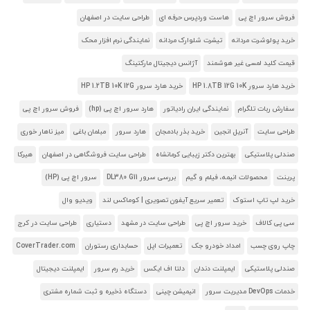
فروش سرور اچ پی
هاست وردپرس حرفه ای
طراحی سایت در اصفهان
خرید پولوشرت مردانه
تیشرت شلوارک مردانه
نمایندگی نرم افزار محک
قیمت کلید لمسی غیر هوشمند
آژانس دیجیتال مارکتینگ
خرید هارد سرور HP 1.8TB 12G 10K
خرید هارد سرور HP 1.2TB 10K 12G
سفارش ربات تلگرام
نمایندگی ایران رادیاتور
هارد سرور اچ پی (hp)
فروش سرور اچ پی
طراحی سایت
آنریل انجین
خرید بذر بادمجان
هارد سرور
مبلمان باغی
میز ناهار خوری
صندلی پلاستیکی
بهترین دکتر زیبایی کرمانشاه
طراحی سایت فروشگاهی در اصفهان
هیرکا
پرینت
محصولات انیمه، فیلم و گیم
بررسی سرور DL380 G11
سرور اچ پی (HP)
خرید لپ تاپ استوک
تعمیر سریع آیفون تصویری | کوماکس لند
ویدیو وال
سی پی کالاف
خرید سرور اچ پی
طراحی سایت در مشهد
دستیاری
طراحی سایت در کرج
چاپ روی چسب
امداد خودرو جک
تعمیرات اپل
حسابداری رستوران
CoverTrader.com
صندلی پلاستیکی
ایمپلنت دندان
دلتا اف ایکس
خرید رم سرور
ایمپلنت دیجیتال
خدمات DevOps مدیریت سرور
انیمیشن چینی
دستگاه ذخیره و ثبت شماره مشتری