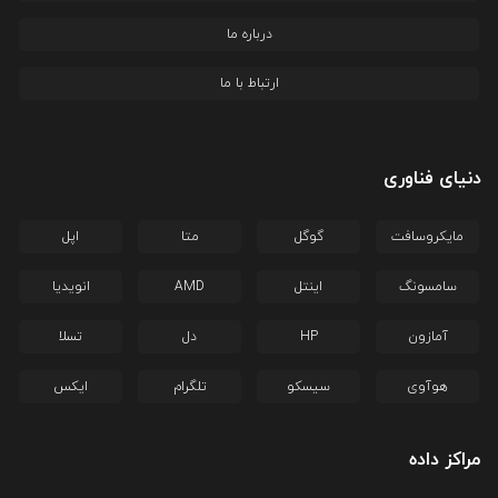
درباره ما
ارتباط با ما
دنیای فناوری
مایکروسافت
گوگل
متا
اپل
سامسونگ
اینتل
AMD
انویدیا
آمازون
HP
دل
تسلا
هوآوی
سیسکو
تلگرام
ایکس
مراکز داده