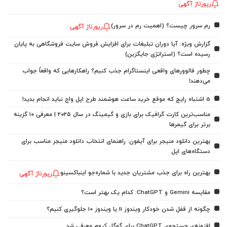
رپورتاژ آگهی
رم سرور چیست؟ (اهمیت رم در سرور)
رپورتاژ آگهی
گزارش ویژه: آیا دوران تبلیغات برای افزایش فروش سایت فروشگاهی به پایان
رسیده است؟ (استراتژی جایگزین)
چطور فالوورهای واقعی اینستاگرام جذب کنیم؟ راهکارهایی که واقعاً جواب
می‌دهند!
5 اشتباه رایج که موقع خرید ساعت هوشمند طرح اپل واچ نباید انجام بدید!
مناسب‌ترین کارت گرافیک برای بازی و گیمینگ در سال ۲۰۲۵ | معرفی ۱۰ گزینه
برتر برای گیمرها
بهترین دانلود منیجر برای آیفون: راهنمای انتخاب دانلود منیجر مناسب برای
دستگاه‌های اپل
بهترین راه برای جذب مشتریان جدید با شماره‌جو اینباکسینو
رپورتاژ آگهی
مقایسه Gemini و ChatGPT: کدام یک بهتر است؟
چگونه از قفل شدن خودکار ویندوز 11 یا ویندوز 10 جلوگیری کنیم؟
افزونه‌ی جستجوی ChatGPT برای گوگل کروم معرفی شد