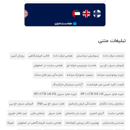
تبلیغات متنی
خدمات مرکز داده
سرمایش دیتاسنتر
طراحی مرکز داده
قالب فروشگاهی
رویال کنین
فروش سرور اچ پی
هاست وردپرس حرفه ای
طراحی سایت در اصفهان
خرید پولوشرت مردانه
تیشرت شلوارک مردانه
نمایندگی نرم افزار محک
قیمت کلید لمسی غیر هوشمند
آژانس دیجیتال مارکتینگ
خرید هارد سرور HP 1.8TB 12G 10K
خرید هارد سرور HP 1.2TB 10K 12G
سفارش ربات تلگرام
نمایندگی ایران رادیاتور
هارد سرور اچ پی (hp)
فروش سرور اچ پی
طراحی سایت
آنریل انجین
خرید بذر بادمجان
هارد سرور
مبلمان باغی
میز ناهار خوری
صندلی پلاستیکی
بهترین دکتر زیبایی کرمانشاه
طراحی سایت فروشگاهی در اصفهان
هیرکا