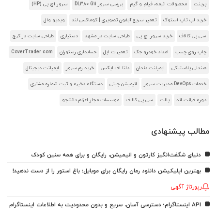
پرینت
محصولات انیمه، فیلم و گیم
بررسی سرور DL380 G11
سرور اچ پی (HP)
خرید لپ تاپ استوک
تعمیر سریع آیفون تصویری | کوماکس لند
ویدیو وال
سی پی کالاف
خرید سرور اچ پی
طراحی سایت در مشهد
دستیاری
طراحی سایت در کرج
چاپ روی چسب
امداد خودرو جک
تعمیرات اپل
حسابداری رستوران
CoverTrader.com
صندلی پلاستیکی
ایمپلنت دندان
دلتا اف ایکس
خرید رم سرور
ایمپلنت دیجیتال
خدمات DevOps مدیریت سرور
انیمیشن چینی
دستگاه ذخیره و ثبت شماره مشتری
دوره فرانت اند
پالت
سی پی کالاف
موسسات مجاز اعزام دانشجو
مطالب پیشنهادی
دنیای شگفت‌انگیز کارتون و انیمیشن، رایگان و برای همه سنین کودک
بهترین اپلیکیشن دانلود رمان رایگان برای موبایل؛ باغ استور را از دست ندهید!
رپورتاژ آگهی
API اینستاگرام؛ دسترسی آسان، سریع و بدون محدودیت به اطلاعات اینستاگرام