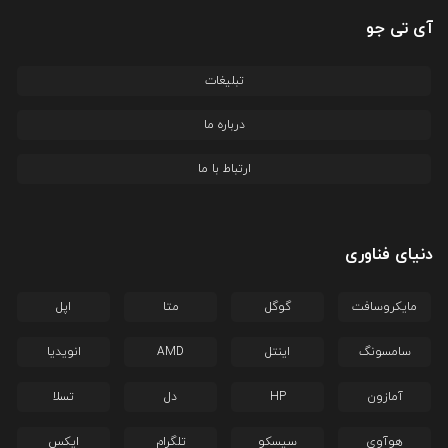
آی تی جو
تبلیغات
درباره ما
ارتباط با ما
دنیای فناوری
مایکروسافت
گوگل
متا
اپل
سامسونگ
اینتل
AMD
انویدیا
آمازون
HP
دل
تسلا
هوآوی
سیسکو
تلگرام
ایکس