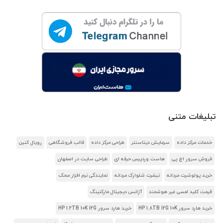
تبلیغات متنی
خدمات مرکز داده
سرمایش دیتاسنتر
طراحی مرکز داده
قالب فروشگاهی
رویال کنین
فروش سرور اچ پی
هاست وردپرس حرفه ای
طراحی سایت در اصفهان
خرید پولوشرت مردانه
تیشرت شلوارک مردانه
نمایندگی نرم افزار محک
قیمت کلید لمسی غیر هوشمند
آژانس دیجیتال مارکتینگ
خرید هارد سرور HP 1.8TB 12G 10K
خرید هارد سرور HP 1.2TB 10K 12G