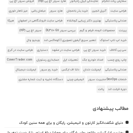
سفارش ربات تلگرام
نمایندگی ایران رادیاتور
هارد سرور اچ پی (hp)
فروش سرور اچ پی
طراحی سایت
آنریل انجین
خرید بذر بادمجان
هارد سرور
مبلمان باغی
میز ناهار خوری
صندلی پلاستیکی
بهترین دکتر زیبایی کرمانشاه
طراحی سایت فروشگاهی در اصفهان
هیرکا
پرینت
محصولات انیمه، فیلم و گیم
بررسی سرور DL380 G11
سرور اچ پی (HP)
خرید لپ تاپ استوک
تعمیر سریع آیفون تصویری | کوماکس لند
ویدیو وال
سی پی کالاف
خرید سرور اچ پی
طراحی سایت در مشهد
دستیاری
طراحی سایت در کرج
چاپ روی چسب
امداد خودرو جک
تعمیرات اپل
حسابداری رستوران
CoverTrader.com
صندلی پلاستیکی
ایمپلنت دندان
دلتا اف ایکس
خرید رم سرور
ایمپلنت دیجیتال
خدمات DevOps مدیریت سرور
انیمیشن چینی
دستگاه ذخیره و ثبت شماره مشتری
دوره فرانت اند
پالت
مطالب پیشنهادی
دنیای شگفت‌انگیز کارتون و انیمیشن، رایگان و برای همه سنین کودک
بهترین اپلیکیشن دانلود رمان رایگان برای موبایل؛ باغ استور را از دست ندهید!