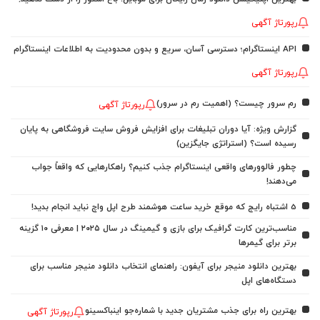
رپورتاژ آگهی
API اینستاگرام؛ دسترسی آسان، سریع و بدون محدودیت به اطلاعات اینستاگرام
رپورتاژ آگهی
رم سرور چیست؟ (اهمیت رم در سرور)
رپورتاژ آگهی
گزارش ویژه: آیا دوران تبلیغات برای افزایش فروش سایت فروشگاهی به پایان
رسیده است؟ (استراتژی جایگزین)
چطور فالوورهای واقعی اینستاگرام جذب کنیم؟ راهکارهایی که واقعاً جواب
می‌دهند!
5 اشتباه رایج که موقع خرید ساعت هوشمند طرح اپل واچ نباید انجام بدید!
مناسب‌ترین کارت گرافیک برای بازی و گیمینگ در سال ۲۰۲۵ | معرفی ۱۰ گزینه
برتر برای گیمرها
بهترین دانلود منیجر برای آیفون: راهنمای انتخاب دانلود منیجر مناسب برای
دستگاه‌های اپل
بهترین راه برای جذب مشتریان جدید با شماره‌جو اینباکسینو
رپورتاژ آگهی