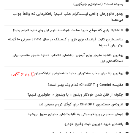
رسیده است؟ (استراتژی جایگزین)
چطور فالوورهای واقعی اینستاگرام جذب کنیم؟ راهکارهایی که واقعاً جواب
می‌دهند!
5 اشتباه رایج که موقع خرید ساعت هوشمند طرح اپل واچ نباید انجام بدید!
مناسب‌ترین کارت گرافیک برای بازی و گیمینگ در سال ۲۰۲۵ | معرفی ۱۰ گزینه
برتر برای گیمرها
بهترین دانلود منیجر برای آیفون: راهنمای انتخاب دانلود منیجر مناسب برای
دستگاه‌های اپل
بهترین راه برای جذب مشتریان جدید با شماره‌جو اینباکسینو
رپورتاژ آگهی
مقایسه Gemini و ChatGPT: کدام یک بهتر است؟
چگونه از قفل شدن خودکار ویندوز 11 یا ویندوز 10 جلوگیری کنیم؟
افزونه‌ی جستجوی ChatGPT برای گوگل کروم معرفی شد
هوش مصنوعی پرپلکیسیتی به قابلیت‌های جدیدی مجهز می‌شود
راهنمای خرید دوربین ثبت وقایع خودرو