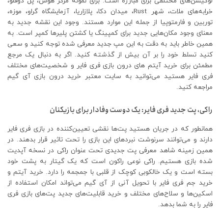
لوکیشن‌های مختلفی برای مبارزه است. برای نمونه مرکز هوش، پل دوقلو،
خرابه‌های ملات، شهر Rust، میدان دکا، پلازاریا، آزمایشگاه گراو، موزه،
توربین و فارمتوپیا از جمله این موارد هستند. وجود این نقشه جدید به
معنای وجود مکان‌هایی جدید برای کمپینگ یا کشتن پلیرها کمپر است. به
همین خاطر باید به دقت به این مپ جدید معرفی شده توجه کنید و سعی
کنید تسلط خود را بر آن بیش از گذشته کنید. اگر به دنبال یک مرجع
مطمئن برای خرید آیتم های درون بازی فری فایر و شخصیت‌های مختلف
فری فایر هستید می‌توانید به سایت معتبر خرید درون بازی آی گیم
مراجعه کنید.
راکی، پت جدید فری فایر: یک دوست وفادار برای بازیکنان
همانطور که در جریان هستید پت‌ها نقشی تعیین‌کننده در بازی فری فایر
دارند و می‌توانند سرنوشت نبردهای این بازی را تحت تاثیر قرار بدهند. در
همین زمینه شاهد معرفی پت جدیدی تحت عنوان راکی در نسخه آپدیت
شده بازی هستیم. راکی نوعی راکون است که یک گیتار به پشت خود
بسته است و یک خالکوبی کوچک از قلبی با جمجمه را دارد. خرید آیتم و
خرید جم فری فایر با تحویل آنی از آی گیم می‌تواند امکان استفاده از
اسکین‌ها و سلاح‌های مختلف و خرید قابلیت‌های جدید پت‌های بازی فری
فایر را به شما بدهد.