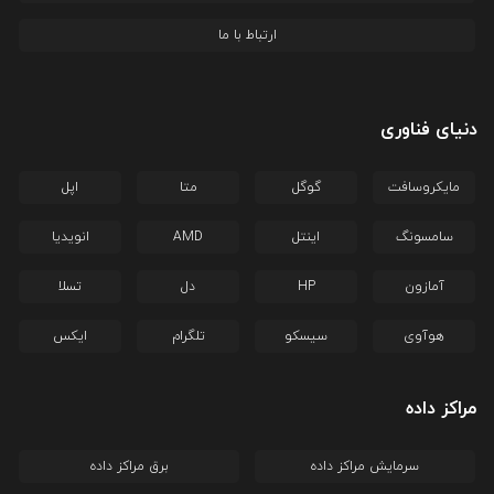
ارتباط با ما
دنیای فناوری
مایکروسافت
گوگل
متا
اپل
سامسونگ
اینتل
AMD
انویدیا
آمازون
HP
دل
تسلا
هوآوی
سیسکو
تلگرام
ایکس
مراکز داده
سرمایش مراکز داده
برق مراکز داده