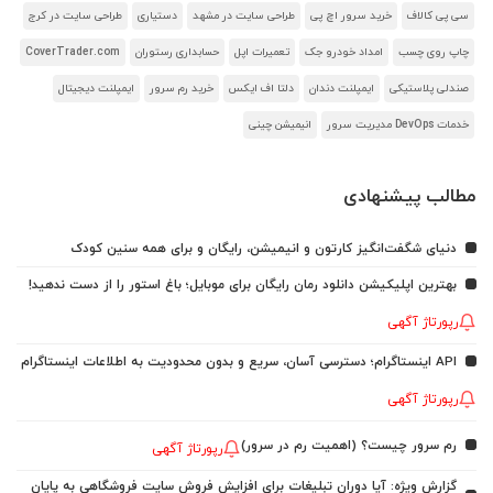
سی پی کالاف
خرید سرور اچ پی
طراحی سایت در مشهد
دستیاری
طراحی سایت در کرج
چاپ روی چسب
امداد خودرو جک
تعمیرات اپل
حسابداری رستوران
CoverTrader.com
صندلی پلاستیکی
ایمپلنت دندان
دلتا اف ایکس
خرید رم سرور
ایمپلنت دیجیتال
خدمات DevOps مدیریت سرور
انیمیشن چینی
مطالب پیشنهادی
دنیای شگفت‌انگیز کارتون و انیمیشن، رایگان و برای همه سنین کودک
بهترین اپلیکیشن دانلود رمان رایگان برای موبایل؛ باغ استور را از دست ندهید!
رپورتاژ آگهی
API اینستاگرام؛ دسترسی آسان، سریع و بدون محدودیت به اطلاعات اینستاگرام
رپورتاژ آگهی
رم سرور چیست؟ (اهمیت رم در سرور)
رپورتاژ آگهی
گزارش ویژه: آیا دوران تبلیغات برای افزایش فروش سایت فروشگاهی به پایان