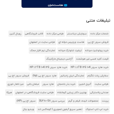
تبلیغات متنی
خدمات مرکز داده
سرمایش دیتاسنتر
طراحی مرکز داده
قالب فروشگاهی
رویال کنین
فروش سرور اچ پی
هاست وردپرس حرفه ای
طراحی سایت در اصفهان
خرید پولوشرت مردانه
تیشرت شلوارک مردانه
نمایندگی نرم افزار محک
قیمت کلید لمسی غیر هوشمند
آژانس دیجیتال مارکتینگ
خرید هارد سرور HP 1.8TB 12G 10K
خرید هارد سرور HP 1.2TB 10K 12G
سفارش ربات تلگرام
نمایندگی ایران رادیاتور
هارد سرور اچ پی (hp)
فروش سرور اچ پی
طراحی سایت
آنریل انجین
خرید بذر بادمجان
هارد سرور
مبلمان باغی
میز ناهار خوری
صندلی پلاستیکی
بهترین دکتر زیبایی کرمانشاه
طراحی سایت فروشگاهی در اصفهان
هیرکا
پرینت
محصولات انیمه، فیلم و گیم
بررسی سرور DL380 G11
سرور اچ پی (HP)
خرید لپ تاپ استوک
تعمیر سریع آیفون تصویری | کوماکس لند
ویدیو وال