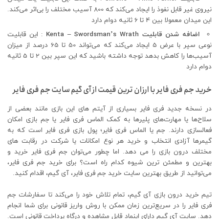
نیروی غیر قابل نفوذ را ایجاد می‌کند که 800 آسیب مختلف را بی‌اثر می‌کند.
این میدان معمولا بین 4 تا 6 ثانیه دوام دارد
اضافه شدن قابلیت Kenta – Swordsman’s Wrath
: این قابلیت
نوعی سپر با عرض 5 ایجاد می‌کند که می‌تواند 50 تا 65 درصد از میزان
آسیب‌ها را کاهش بدهد توجه داشته باشید که این سپر بین 2 تا 5 ثانیه
دوام دارد
خرید جم فری فایر با ارزان ترین قیمت از آی گیم سایت جم فری فایر
در نسخه جدید فری فایر بسیاری از آیتم های این بازی مانند بعضی از
سلاح‌ها یا مهارت‌های پلیرها به کمک الماس فری فایر یا جم بازی امکان
فعالسازی دارند. جم یا الماس فری فایر؛ پول بازی فری فایر است که به
گیمرها آزادی انتخاب و خرید هر نوع امکانات یا شرکت در رقابت های
مختلف درون بازی را می دهد. اما چطور می‌توان جم فری فایر خرید و
بهترین و مطمئن ترین شیوه کدام راه است؟ برای خرید جم فری فایر،
می‌توانید از طریق بهترین سایت خرید جم فری فایر، آی گیم، اقدام کنید.
تیم خرید درون بازی آی گیم، تمام تلاش خود را می‌کند تا سفارشات جم
فری فایر را در سریع‌ترین زمان ممکن با روش واریز قانونی برای شما انجام
دهد. سایت آی گیم دارای اینماد قابل مشاهده و درگاه پرداخت قانونی است.