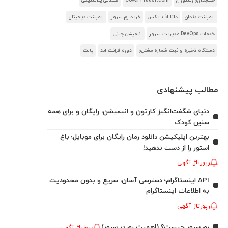
حسابداری رستوران
CoverTrader.com
صندلی پلاستیکی
ایمپلنت دندان
دلتا اف ایکس
خرید رم سرور
ایمپلنت دیجیتال
خدمات DevOps مدیریت سرور
انیمیشن چینی
دستگاه ذخیره و ثبت شماره مشتری
دوره فرانت اند
پالت
مطالب پیشنهادی
دنیای شگفت‌انگیز کارتون و انیمیشن، رایگان و برای همه
سنین کودک
بهترین اپلیکیشن دانلود رمان رایگان برای موبایل؛ باغ
استور را از دست ندهید!
رپورتاژ آگهی
API اینستاگرام؛ دسترسی آسان، سریع و بدون محدودیت
به اطلاعات اینستاگرام
رپورتاژ آگهی
رم سرور چیست؟ (اهمیت رم در سرور)