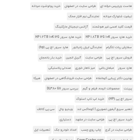
هاست وردپرس حرفه ای
طراحی سایت در اصفهان
خرید پولوشرت مردانه
تیشرت شلوارک مردانه
نمایندگی نرم افزار محک
قیمت کلید لمسی غیر هوشمند
آژانس دیجیتال مارکتینگ
خرید هارد سرور HP 1.8TB 12G 10K
خرید هارد سرور HP 1.2TB 10K 12G
سفارش ربات تلگرام
نمایندگی ایران رادیاتور
هارد سرور اچ پی (hp)
فروش سرور اچ پی
طراحی سایت
آنریل انجین
خرید بذر بادمجان
هارد سرور
مبلمان باغی
میز ناهار خوری
صندلی پلاستیکی
بهترین دکتر زیبایی کرمانشاه
طراحی سایت فروشگاهی در اصفهان
هیرکا
پرینت
محصولات انیمه، فیلم و گیم
بررسی سرور DL380 G11
سرور اچ پی (HP)
خرید لپ تاپ استوک
تعمیر سریع آیفون تصویری | کوماکس لند
ویدیو وال
سی پی کالاف
خرید سرور اچ پی
طراحی سایت در مشهد
دستیاری
طراحی سایت در کرج
چاپ روی چسب
امداد خودرو جک
تعمیرات اپل