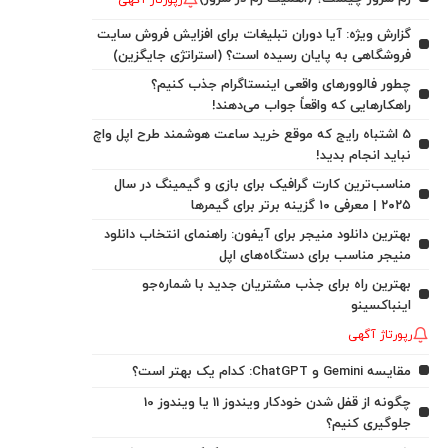
رپورتاژ آگهی
گزارش ویژه: آیا دوران تبلیغات برای افزایش فروش سایت
فروشگاهی به پایان رسیده است؟ (استراتژی جایگزین)
چطور فالوورهای واقعی اینستاگرام جذب کنیم؟
راهکارهایی که واقعاً جواب می‌دهند!
5 اشتباه رایج که موقع خرید ساعت هوشمند طرح اپل واچ
نباید انجام بدید!
مناسب‌ترین کارت گرافیک برای بازی و گیمینگ در سال
۲۰۲۵ | معرفی ۱۰ گزینه برتر برای گیمرها
بهترین دانلود منیجر برای آیفون: راهنمای انتخاب دانلود
منیجر مناسب برای دستگاه‌های اپل
بهترین راه برای جذب مشتریان جدید با شماره‌جو
اینباکسینو
رپورتاژ آگهی
مقایسه Gemini و ChatGPT: کدام یک بهتر است؟
چگونه از قفل شدن خودکار ویندوز 11 یا ویندوز 10
جلوگیری کنیم؟