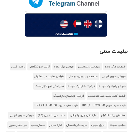
تبلیغات متنی
خدمات مرکز داده
سرمایش دیتاسنتر
طراحی مرکز داده
قالب فروشگاهی
رویال کنین
فروش سرور اچ پی
هاست وردپرس حرفه ای
طراحی سایت در اصفهان
خرید پولوشرت مردانه
تیشرت شلوارک مردانه
نمایندگی نرم افزار محک
قیمت کلید لمسی غیر هوشمند
آژانس دیجیتال مارکتینگ
خرید هارد سرور HP 1.8TB 12G 10K
خرید هارد سرور HP 1.2TB 10K 12G
سفارش ربات تلگرام
نمایندگی ایران رادیاتور
هارد سرور اچ پی (hp)
فروش سرور اچ پی
طراحی سایت
آنریل انجین
خرید بذر بادمجان
هارد سرور
مبلمان باغی
میز ناهار خوری