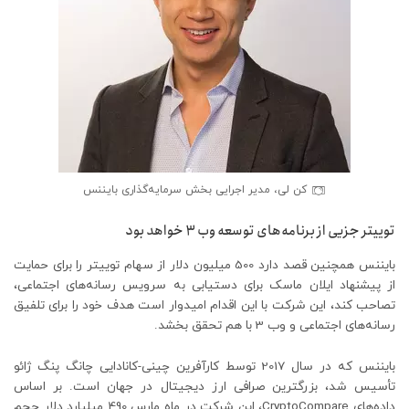
کن لی، مدیر اجرایی بخش سرمایه‌گذاری بایننس
توییتر جزیی از برنامه‌های توسعه وب 3 خواهد بود
بایننس همچنین قصد دارد 500 میلیون دلار از سهام توییتر را برای حمایت
از پیشنهاد ایلان ماسک برای دستیابی به سرویس رسانه‌های اجتماعی،
تصاحب کند، این شرکت با این اقدام امیدوار است هدف خود را برای تلفیق
رسانه‌های اجتماعی و وب 3 با هم تحقق بخشد.
بایننس که در سال 2017 توسط کارآفرین چینی-کانادایی چانگ پنگ ژائو
تأسیس شد، بزرگترین صرافی ارز دیجیتال در جهان است. بر اساس
داده‌های CryptoCompare، این شرکت در ماه مارس 490 میلیارد دلار حجم