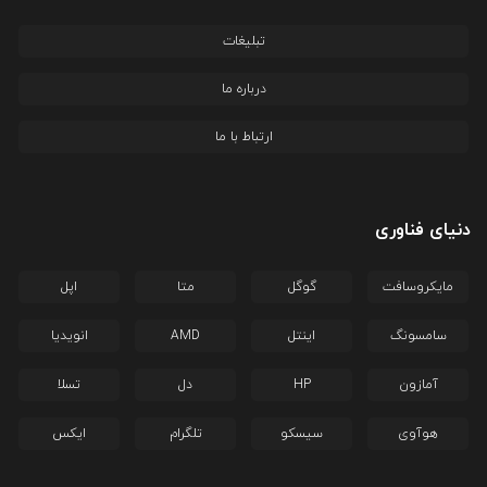
تبلیغات
درباره ما
ارتباط با ما
دنیای فناوری
مایکروسافت
گوگل
متا
اپل
سامسونگ
اینتل
AMD
انویدیا
آمازون
HP
دل
تسلا
هوآوی
سیسکو
تلگرام
ایکس