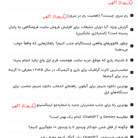
رپورتاژ آگهی
رم سرور چیست؟ (اهمیت رم در سرور)
رپورتاژ آگهی
گزارش ویژه: آیا دوران تبلیغات برای افزایش فروش سایت فروشگاهی به پایان
رسیده است؟ (استراتژی جایگزین)
چطور فالوورهای واقعی اینستاگرام جذب کنیم؟ راهکارهایی که واقعاً جواب
می‌دهند!
5 اشتباه رایج که موقع خرید ساعت هوشمند طرح اپل واچ نباید انجام بدید!
مناسب‌ترین کارت گرافیک برای بازی و گیمینگ در سال ۲۰۲۵ | معرفی ۱۰ گزینه
برتر برای گیمرها
بهترین دانلود منیجر برای آیفون: راهنمای انتخاب دانلود منیجر مناسب برای
دستگاه‌های اپل
بهترین راه برای جذب مشتریان جدید با شماره‌جو اینباکسینو
رپورتاژ آگهی
مقایسه Gemini و ChatGPT: کدام یک بهتر است؟
چگونه از قفل شدن خودکار ویندوز 11 یا ویندوز 10 جلوگیری کنیم؟
افزونه‌ی جستجوی ChatGPT برای گوگل کروم معرفی شد