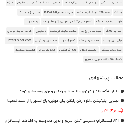
صندلی پلاستیکی
بهترین دکتر زیبایی کرمانشاه
طراحی سایت فروشگاهی در اصفهان
هیرکا
پرینت
محصولات انیمه، فیلم و گیم
بررسی سرور DL380 G11
سرور اچ پی (HP)
خرید لپ تاپ استوک
تعمیر سریع آیفون تصویری | کوماکس لند
ویدیو وال
سی پی کالاف
خرید سرور اچ پی
طراحی سایت در مشهد
دستیاری
طراحی سایت در کرج
چاپ روی چسب
امداد خودرو جک
تعمیرات اپل
حسابداری رستوران
CoverTrader.com
صندلی پلاستیکی
ایمپلنت دندان
دلتا اف ایکس
خرید رم سرور
ایمپلنت دیجیتال
خدمات DevOps مدیریت سرور
مطالب پیشنهادی
دنیای شگفت‌انگیز کارتون و انیمیشن، رایگان و برای همه سنین کودک
بهترین اپلیکیشن دانلود رمان رایگان برای موبایل؛ باغ استور را از دست ندهید!
رپورتاژ آگهی
API اینستاگرام؛ دسترسی آسان، سریع و بدون محدودیت به اطلاعات اینستاگرام