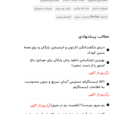
حسابداری رستوران
CoverTrader.com
صندلی پلاستیکی
ایمپلنت دندان
دلتا اف ایکس
خرید رم سرور
ایمپلنت دیجیتال
خدمات DevOps مدیریت سرور
انیمیشن چینی
مطالب پیشنهادی
دنیای شگفت‌انگیز کارتون و انیمیشن، رایگان و برای همه
سنین کودک
بهترین اپلیکیشن دانلود رمان رایگان برای موبایل؛ باغ
استور را از دست ندهید!
رپورتاژ آگهی
API اینستاگرام؛ دسترسی آسان، سریع و بدون محدودیت
به اطلاعات اینستاگرام
رپورتاژ آگهی
رم سرور چیست؟ (اهمیت رم در سرور)
رپورتاژ آگهی