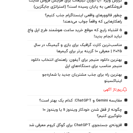
گزارش ویژه: آیا دوران تبلیغات برای افزایش فروش سایت
فروشگاهی به پایان رسیده است؟ (استراتژی جایگزین)
چطور فالوورهای واقعی اینستاگرام جذب کنیم؟
راهکارهایی که واقعاً جواب می‌دهند!
5 اشتباه رایج که موقع خرید ساعت هوشمند طرح اپل واچ
نباید انجام بدید!
مناسب‌ترین کارت گرافیک برای بازی و گیمینگ در سال
۲۰۲۵ | معرفی ۱۰ گزینه برتر برای گیمرها
بهترین دانلود منیجر برای آیفون: راهنمای انتخاب دانلود
منیجر مناسب برای دستگاه‌های اپل
بهترین راه برای جذب مشتریان جدید با شماره‌جو
اینباکسینو
رپورتاژ آگهی
مقایسه Gemini و ChatGPT: کدام یک بهتر است؟
چگونه از قفل شدن خودکار ویندوز 11 یا ویندوز 10
جلوگیری کنیم؟
افزونه‌ی جستجوی ChatGPT برای گوگل کروم معرفی شد