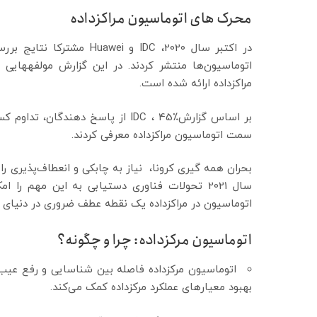
محرک های اتوماسیون مراکزداده
در اکتبر سال 2020، IDC و
اتوماسیون‏‌ها منتشر کردند. در این گزارش مولفه‏های
مراکزداده ارائه شده است.
بر اساس گزارشIDC ، 45٪ از پاسخ ده
سمت اتوماسیون مراکز‏داده معرفی کردند.
بحران همه ‏گیری کرونا، نیاز به چابکی و انعطاف‏‌پذیری را
سال 2021 تحولات فناوری دستیابی به این مهم 
اتوماسیون در مراکزداده یک نقطه عطف ضروری در دنیای
اتوماسیون مرکزداده: چرا و چگونه؟
اتوماسیون مرکزداده فاصله بین شناسایی و رفع عیب 
بهبود معیارهای عملکرد مرکزداده کمک می‏‌کند.