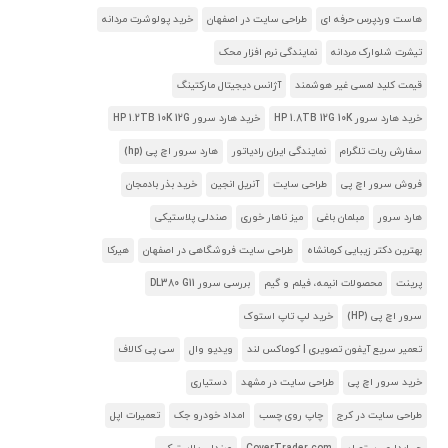
هاست وردپرس حرفه ای
طراحی سایت در اصفهان
خرید پولوشرت مردانه
تیشرت شلوارک مردانه
نمایندگی نرم افزار محک
قیمت کلید لمسی غیر هوشمند
آژانس دیجیتال مارکتینگ
خرید هارد سرور HP 1.8TB 12G 10K
خرید هارد سرور HP 1.2TB 10K 12G
سفارش ربات تلگرام
نمایندگی ایران رادیاتور
هارد سرور اچ پی (hp)
فروش سرور اچ پی
طراحی سایت
آنریل انجین
خرید بذر بادمجان
هارد سرور
مبلمان باغی
میز ناهار خوری
صندلی پلاستیکی
بهترین دکتر زیبایی کرمانشاه
طراحی سایت فروشگاهی در اصفهان
هیرکا
پرینت
محصولات انیمه، فیلم و گیم
بررسی سرور DL380 G11
سرور اچ پی (HP)
خرید لپ تاپ استوک
تعمیر سریع آیفون تصویری | کوماکس لند
ویدیو وال
سی پی کالاف
خرید سرور اچ پی
طراحی سایت در مشهد
دستیاری
طراحی سایت در کرج
چاپ روی چسب
امداد خودرو جک
تعمیرات اپل