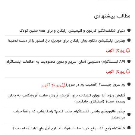
مطالب پیشنهادی
دنیای شگفت‌انگیز کارتون و انیمیشن، رایگان و برای همه سنین کودک
بهترین اپلیکیشن دانلود رمان رایگان برای موبایل؛ باغ استور را از دست ندهید!
رپورتاژ آگهی
API اینستاگرام؛ دسترسی آسان، سریع و بدون محدودیت به اطلاعات اینستاگرام
رپورتاژ آگهی
رم سرور چیست؟ (اهمیت رم در سرور)
رپورتاژ آگهی
گزارش ویژه: آیا دوران تبلیغات برای افزایش فروش سایت فروشگاهی به پایان
رسیده است؟ (استراتژی جایگزین)
چطور فالوورهای واقعی اینستاگرام جذب کنیم؟ راهکارهایی که واقعاً جواب
می‌دهند!
5 اشتباه رایج که موقع خرید ساعت هوشمند طرح اپل واچ نباید انجام بدید!