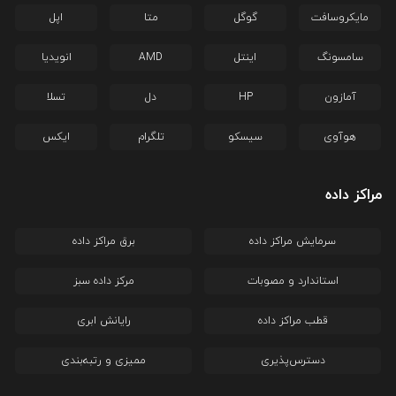
مایکروسافت
گوگل
متا
اپل
سامسونگ
اینتل
AMD
انویدیا
آمازون
HP
دل
تسلا
هوآوی
سیسکو
تلگرام
ایکس
مراکز داده
سرمایش مراکز داده
برق مراکز داده
استاندارد و مصوبات
مرکز داده سبز
قطب مراکز داده
رایانش ابری
دسترس‌پذیری
ممیزی و رتبه‌بندی