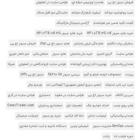
فروش سرور اچ پی
هاست وردپرس حرفه ای
طراحی سایت در اصفهان
خرید پولوشرت مردانه
تیشرت شلوارک مردانه
نمایندگی نرم افزار محک
قیمت کلید لمسی غیر هوشمند
آژانس دیجیتال مارکتینگ
خرید هارد سرور HP 1.8TB 12G 10K
خرید هارد سرور HP 1.2TB 10K 12G
سفارش ربات تلگرام
نمایندگی ایران رادیاتور
هارد سرور اچ پی (hp)
فروش سرور اچ پی
طراحی سایت
آنریل انجین
خرید بذر بادمجان
هارد سرور
مبلمان باغی
میز ناهار خوری
صندلی پلاستیکی
بهترین دکتر زیبایی کرمانشاه
طراحی سایت فروشگاهی در اصفهان
هیرکا
پرینت
محصولات انیمه، فیلم و گیم
بررسی سرور DL380 G11
سرور اچ پی (HP)
خرید لپ تاپ استوک
تعمیر سریع آیفون تصویری | کوماکس لند
ویدیو وال
سی پی کالاف
خرید سرور اچ پی
طراحی سایت در مشهد
دستیاری
طراحی سایت در کرج
چاپ روی چسب
امداد خودرو جک
تعمیرات اپل
حسابداری رستوران
CoverTrader.com
صندلی پلاستیکی
ایمپلنت دندان
دلتا اف ایکس
خرید رم سرور
ایمپلنت دیجیتال
خدمات DevOps مدیریت سرور
انیمیشن چینی
دستگاه ذخیره و ثبت شماره مشتری
دوره فرانت اند
پالت