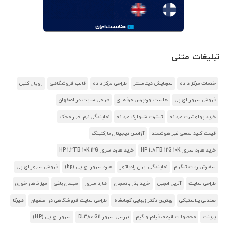
تبلیغات متنی
خدمات مرکز داده
سرمایش دیتاسنتر
طراحی مرکز داده
قالب فروشگاهی
رویال کنین
فروش سرور اچ پی
هاست وردپرس حرفه ای
طراحی سایت در اصفهان
خرید پولوشرت مردانه
تیشرت شلوارک مردانه
نمایندگی نرم افزار محک
قیمت کلید لمسی غیر هوشمند
آژانس دیجیتال مارکتینگ
خرید هارد سرور HP 1.8TB 12G 10K
خرید هارد سرور HP 1.2TB 10K 12G
سفارش ربات تلگرام
نمایندگی ایران رادیاتور
هارد سرور اچ پی (hp)
فروش سرور اچ پی
طراحی سایت
آنریل انجین
خرید بذر بادمجان
هارد سرور
مبلمان باغی
میز ناهار خوری
صندلی پلاستیکی
بهترین دکتر زیبایی کرمانشاه
طراحی سایت فروشگاهی در اصفهان
هیرکا
پرینت
محصولات انیمه، فیلم و گیم
بررسی سرور DL380 G11
سرور اچ پی (HP)