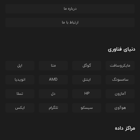
درباره ما
ارتباط با ما
دنیای فناوری
مایکروسافت
گوگل
متا
اپل
سامسونگ
اینتل
AMD
انویدیا
آمازون
HP
دل
تسلا
هوآوی
سیسکو
تلگرام
ایکس
مراکز داده