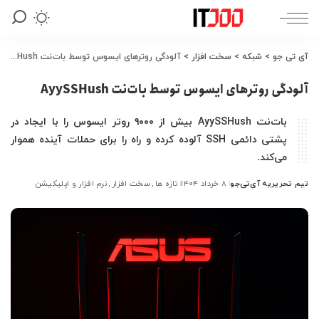
آی تی جو
>
شبکه
>
سخت افزار
>
آلودگی روترهای ایسوس توسط بات‌نت AyySSHush
آلودگی روترهای ایسوس توسط بات‌نت AyySSHush
بات‌نت AyySSHush بیش از ۹۰۰۰ روتر ایسوس را با ایجاد در
پشتی دائمی SSH آلوده کرده و راه را برای حملات آینده هموار
می‌کند.
تیم تحریریه آی‌تی‌جو
۸ خرداد ۱۴۰۴
تازه ها
سخت افزار
نرم افزار و اپلیکیشن
ارسال
شده
توسط