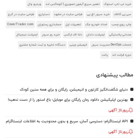
خرید لپ تاپ استوک
تعمیر سریع آیفون تصویری | کوماکس لند
ویدیو وال
سی پی کالاف
خرید سرور اچ پی
طراحی سایت در مشهد
دستیاری
طراحی سایت در کرج
چاپ روی چسب
امداد خودرو جک
تعمیرات اپل
حسابداری رستوران
CoverTrader.com
صندلی پلاستیکی
ایمپلنت دندان
دلتا اف ایکس
خرید رم سرور
ایمپلنت دیجیتال
خدمات DevOps مدیریت سرور
انیمیشن چینی
دستگاه ذخیره و ثبت شماره مشتری
دوره فرانت اند
پالت
مطالب پیشنهادی
دنیای شگفت‌انگیز کارتون و انیمیشن، رایگان و برای همه سنین کودک
بهترین اپلیکیشن دانلود رمان رایگان برای موبایل؛ باغ استور را از دست ندهید!
رپورتاژ آگهی
API اینستاگرام؛ دسترسی آسان، سریع و بدون محدودیت به اطلاعات اینستاگرام
رپورتاژ آگهی