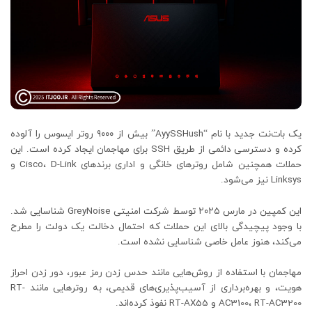
یک بات‌نت جدید با نام “AyySSHush” بیش از ۹۰۰۰ روتر ایسوس را آلوده
کرده و دسترسی دائمی از طریق SSH برای مهاجمان ایجاد کرده است. این
حملات همچنین شامل روترهای خانگی و اداری برندهای Cisco، D-Link و
Linksys نیز می‌شود.
این کمپین در مارس ۲۰۲۵ توسط شرکت امنیتی GreyNoise شناسایی شد.
با وجود پیچیدگی بالای این حملات که احتمال دخالت یک دولت را مطرح
می‌کند، هنوز عامل خاصی شناسایی نشده است.
مهاجمان با استفاده از روش‌هایی مانند حدس زدن رمز عبور، دور زدن احراز
هویت، و بهره‌برداری از آسیب‌پذیری‌های قدیمی، به روترهایی مانند RT-
AC3100، RT-AC3200 و RT-AX55 نفوذ کرده‌اند.