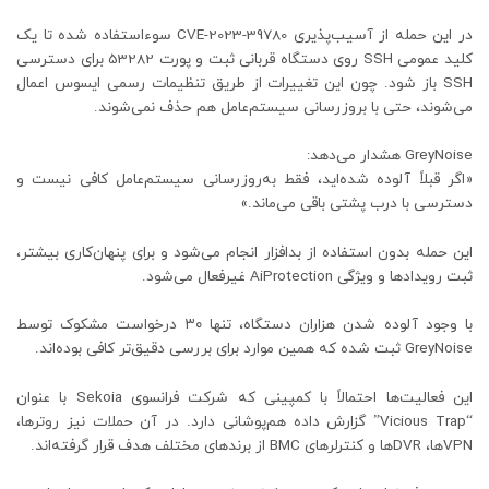
در این حمله از آسیب‌پذیری CVE-2023-39780 سوءاستفاده شده تا یک
کلید عمومی SSH روی دستگاه قربانی ثبت و پورت 53282 برای دسترسی
SSH باز شود. چون این تغییرات از طریق تنظیمات رسمی ایسوس اعمال
می‌شوند، حتی با بروزرسانی سیستم‌عامل هم حذف نمی‌شوند.
GreyNoise هشدار می‌دهد:
«اگر قبلاً آلوده شده‌اید، فقط به‌روزرسانی سیستم‌عامل کافی نیست و
دسترسی با درب پشتی باقی می‌ماند.»
این حمله بدون استفاده از بدافزار انجام می‌شود و برای پنهان‌کاری بیشتر،
ثبت رویدادها و ویژگی AiProtection غیرفعال می‌شود.
با وجود آلوده شدن هزاران دستگاه، تنها ۳۰ درخواست مشکوک توسط
GreyNoise ثبت شده که همین موارد برای بررسی دقیق‌تر کافی بوده‌اند.
این فعالیت‌ها احتمالاً با کمپینی که شرکت فرانسوی Sekoia با عنوان
“Vicious Trap” گزارش داده هم‌پوشانی دارد. در آن حملات نیز روترها،
VPNها، DVRها و کنترلرهای BMC از برندهای مختلف هدف قرار گرفته‌اند.