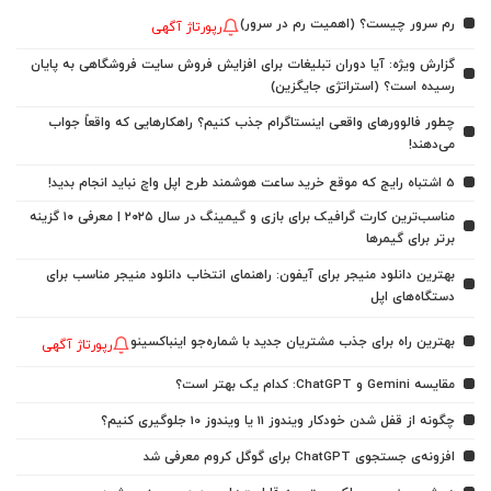
رم سرور چیست؟ (اهمیت رم در سرور)
رپورتاژ آگهی
گزارش ویژه: آیا دوران تبلیغات برای افزایش فروش سایت فروشگاهی به پایان
رسیده است؟ (استراتژی جایگزین)
چطور فالوورهای واقعی اینستاگرام جذب کنیم؟ راهکارهایی که واقعاً جواب
می‌دهند!
5 اشتباه رایج که موقع خرید ساعت هوشمند طرح اپل واچ نباید انجام بدید!
مناسب‌ترین کارت گرافیک برای بازی و گیمینگ در سال ۲۰۲۵ | معرفی ۱۰ گزینه
برتر برای گیمرها
بهترین دانلود منیجر برای آیفون: راهنمای انتخاب دانلود منیجر مناسب برای
دستگاه‌های اپل
بهترین راه برای جذب مشتریان جدید با شماره‌جو اینباکسینو
رپورتاژ آگهی
مقایسه Gemini و ChatGPT: کدام یک بهتر است؟
چگونه از قفل شدن خودکار ویندوز 11 یا ویندوز 10 جلوگیری کنیم؟
افزونه‌ی جستجوی ChatGPT برای گوگل کروم معرفی شد