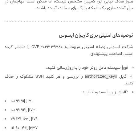
هنوز هدف نهایی این کمپین مشخص نیست، اما ممکن است مهاجمان در
حال آماده‌سازی یک شبکه بزرگ برای حملات آینده باشند.
توصیه‌های امنیتی برای کاربران ایسوس
شرکت ایسوس وصله امنیتی مربوط به CVE-2023-39780 را منتشر کرده
است. اقدامات پیشنهادی:
فوراً سیستم‌عامل روتر خود را به‌روزرسانی کنید.
فایل
را بررسی و هر کلید SSH مشکوک را حذف
authorized_keys
کنید.
IPهای زیر را مسدود نمایید:
101.99.91[.]151
101.99.94[.]173
79.141.163[.]179
111.90.146[.]237