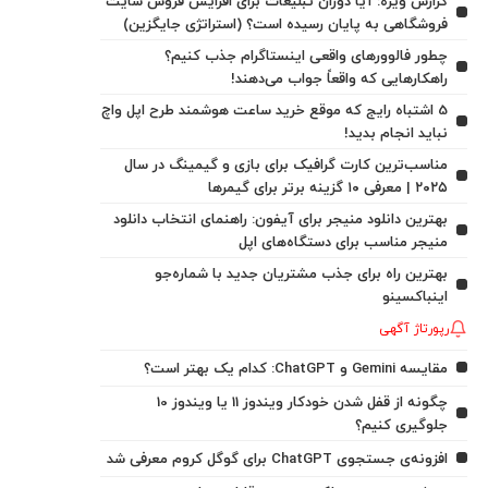
گزارش ویژه: آیا دوران تبلیغات برای افزایش فروش سایت
فروشگاهی به پایان رسیده است؟ (استراتژی جایگزین)
چطور فالوورهای واقعی اینستاگرام جذب کنیم؟
راهکارهایی که واقعاً جواب می‌دهند!
5 اشتباه رایج که موقع خرید ساعت هوشمند طرح اپل واچ
نباید انجام بدید!
مناسب‌ترین کارت گرافیک برای بازی و گیمینگ در سال
۲۰۲۵ | معرفی ۱۰ گزینه برتر برای گیمرها
بهترین دانلود منیجر برای آیفون: راهنمای انتخاب دانلود
منیجر مناسب برای دستگاه‌های اپل
بهترین راه برای جذب مشتریان جدید با شماره‌جو
اینباکسینو
رپورتاژ آگهی
مقایسه Gemini و ChatGPT: کدام یک بهتر است؟
چگونه از قفل شدن خودکار ویندوز 11 یا ویندوز 10
جلوگیری کنیم؟
افزونه‌ی جستجوی ChatGPT برای گوگل کروم معرفی شد