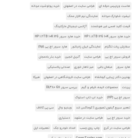
هاست وردپرس حرفه ای
طراحی سایت در اصفهان
خرید پولوشرت مردانه
تیشرت شلوارک مردانه
نمایندگی نرم افزار محک
قیمت کلید لمسی غیر هوشمند
آژانس دیجیتال مارکتینگ
خرید هارد سرور HP 1.8TB 12G 10K
خرید هارد سرور HP 1.2TB 10K 12G
سفارش ربات تلگرام
نمایندگی ایران رادیاتور
هارد سرور اچ پی (hp)
فروش سرور اچ پی
طراحی سایت
آنریل انجین
خرید بذر بادمجان
هارد سرور
مبلمان باغی
میز ناهار خوری
صندلی پلاستیکی
بهترین دکتر زیبایی کرمانشاه
طراحی سایت فروشگاهی در اصفهان
هیرکا
پرینت
محصولات انیمه، فیلم و گیم
بررسی سرور DL380 G11
سرور اچ پی (HP)
خرید لپ تاپ استوک
تعمیر سریع آیفون تصویری | کوماکس لند
ویدیو وال
سی پی کالاف
خرید سرور اچ پی
طراحی سایت در مشهد
دستیاری
طراحی سایت در کرج
چاپ روی چسب
امداد خودرو جک
تعمیرات اپل