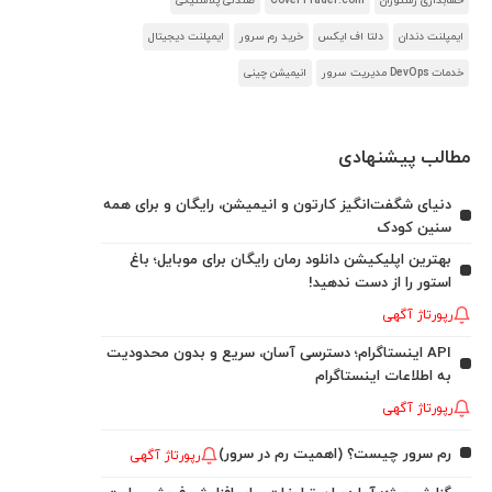
حسابداری رستوران
CoverTrader.com
صندلی پلاستیکی
ایمپلنت دندان
دلتا اف ایکس
خرید رم سرور
ایمپلنت دیجیتال
خدمات DevOps مدیریت سرور
انیمیشن چینی
مطالب پیشنهادی
دنیای شگفت‌انگیز کارتون و انیمیشن، رایگان و برای همه
سنین کودک
بهترین اپلیکیشن دانلود رمان رایگان برای موبایل؛ باغ
استور را از دست ندهید!
رپورتاژ آگهی
API اینستاگرام؛ دسترسی آسان، سریع و بدون محدودیت
به اطلاعات اینستاگرام
رپورتاژ آگهی
رم سرور چیست؟ (اهمیت رم در سرور)
رپورتاژ آگهی