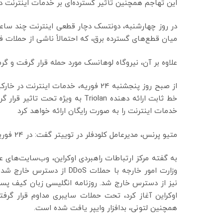
این تهاجم همچنین تأثیر گسترده‌ای بر خدمات اینترنت د
میان قطع‌های گسترده برق، که احتمالاً ناشی از حملات
علاوه بر آن، نیروگاه لوهانسک مورد حمله قرار گرفت و 
از صبح روز پنجشنبه 24 فوریه، خدمات
خط ثابت ارائه دهنده Triolan به 
خدمات اینترنت را به صورت رایگان ارائه خواهد کرد
متیو پرنس، مدیرعامل کلودفلر در توییتر گفت: در 24 فوریه، ترافیک اینترنت کیف در طول روز 60 درصد کاهش یافته است.
به گفته مرکز ارتباطات راهبردی اوکراین، وب‌سایت‌های ع
وزارت امور خارجه با حملات 
نیز از دسترس خارج شد. روزنامه انگلیسی زبان کیف پست 
اوکراین آغاز کرد، تحت حملات سایبری مداوم قرار گرفته
همچنین لتونی، بدافزار وایپر یافت شده است.