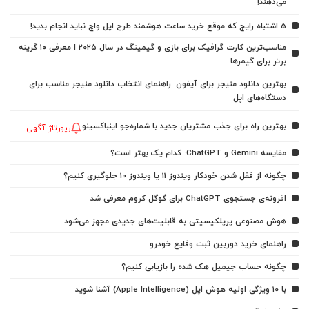
می‌دهند!
5 اشتباه رایج که موقع خرید ساعت هوشمند طرح اپل واچ نباید انجام بدید!
مناسب‌ترین کارت گرافیک برای بازی و گیمینگ در سال ۲۰۲۵ | معرفی ۱۰ گزینه
برتر برای گیمرها
بهترین دانلود منیجر برای آیفون: راهنمای انتخاب دانلود منیجر مناسب برای
دستگاه‌های اپل
بهترین راه برای جذب مشتریان جدید با شماره‌جو اینباکسینو
رپورتاژ آگهی
مقایسه Gemini و ChatGPT: کدام یک بهتر است؟
چگونه از قفل شدن خودکار ویندوز 11 یا ویندوز 10 جلوگیری کنیم؟
افزونه‌ی جستجوی ChatGPT برای گوگل کروم معرفی شد
هوش مصنوعی پرپلکیسیتی به قابلیت‌های جدیدی مجهز می‌شود
راهنمای خرید دوربین ثبت وقایع خودرو
چگونه حساب جیمیل هک شده را بازیابی کنیم؟
با ۱۰ ویژگی اولیه هوش اپل (Apple Intelligence) آشنا شوید