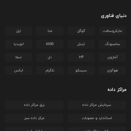
دنیای فناوری
مایکروسافت
گوگل
متا
اپل
سامسونگ
اینتل
AMD
انویدیا
آمازون
HP
دل
تسلا
هوآوی
سیسکو
تلگرام
ایکس
مراکز داده
سرمایش مراکز داده
برق مراکز داده
استاندارد و مصوبات
مرکز داده سبز