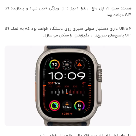
همانند سری 9، اپل واچ اولترا 2 نیز دارای ویژگی «دبل تپ» و پردازنده S9
SiP خواهد بود.
Ultra 2 دارای دستیار صوتی سیری روی دستگاه خواهد بود که به لطف S9
SiP پاسخ‌های سریع‌تر و دقیق‌تری را ممکن می‌سازد.
اپل واچ اولترا 2 با قیمت 799 دلار روانه بازار خواهد شد.