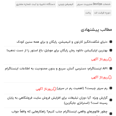
خدمات DevOps مدیریت سرور
انیمیشن چینی
دستگاه ذخیره و ثبت شماره مشتری
دوره فرانت اند
پالت
مطالب پیشنهادی
دنیای شگفت‌انگیز کارتون و انیمیشن، رایگان و برای همه سنین کودک
بهترین اپلیکیشن دانلود رمان رایگان برای موبایل؛ باغ استور را از دست ندهید!
رپورتاژ آگهی
API اینستاگرام؛ دسترسی آسان، سریع و بدون محدودیت به اطلاعات اینستاگرام
رپورتاژ آگهی
رم سرور چیست؟ (اهمیت رم در سرور)
رپورتاژ آگهی
گزارش ویژه: آیا دوران تبلیغات برای افزایش فروش سایت فروشگاهی به پایان
رسیده است؟ (استراتژی جایگزین)
چطور فالوورهای واقعی اینستاگرام جذب کنیم؟ راهکارهایی که واقعاً جواب