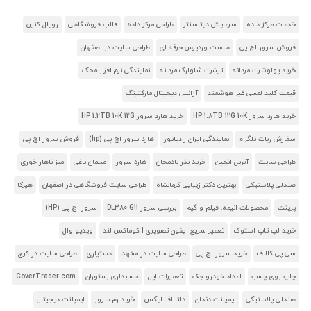
خدمات مرکز داده
سرمایش دیتاسنتر
طراحی مرکز داده
قالب فروشگاهی
رویال کنین
فروش سرور اچ پی
هاست وردپرس حرفه ای
طراحی سایت در اصفهان
خرید پولوشرت مردانه
تیشرت شلوارک مردانه
نمایندگی نرم افزار محک
قیمت کلید لمسی غیر هوشمند
آژانس دیجیتال مارکتینگ
خرید هارد سرور HP 1.8TB 12G 10K
خرید هارد سرور HP 1.2TB 10K 12G
سفارش ربات تلگرام
نمایندگی ایران رادیاتور
هارد سرور اچ پی (hp)
فروش سرور اچ پی
طراحی سایت
آنریل انجین
خرید بذر بادمجان
هارد سرور
مبلمان باغی
میز ناهار خوری
صندلی پلاستیکی
بهترین دکتر زیبایی کرمانشاه
طراحی سایت فروشگاهی در اصفهان
هیرکا
پرینت
محصولات انیمه، فیلم و گیم
بررسی سرور DL380 G11
سرور اچ پی (HP)
خرید لپ تاپ استوک
تعمیر سریع آیفون تصویری | کوماکس لند
ویدیو وال
سی پی کالاف
خرید سرور اچ پی
طراحی سایت در مشهد
دستیاری
طراحی سایت در کرج
چاپ روی چسب
امداد خودرو جک
تعمیرات اپل
حسابداری رستوران
CoverTrader.com
صندلی پلاستیکی
ایمپلنت دندان
دلتا اف ایکس
خرید رم سرور
ایمپلنت دیجیتال