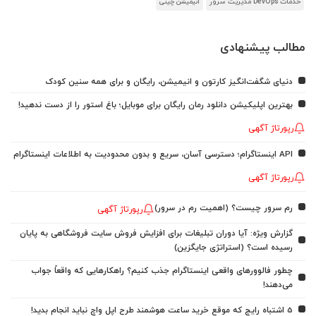
خدمات DevOps مدیریت سرور
انیمیشن چینی
مطالب پیشنهادی
دنیای شگفت‌انگیز کارتون و انیمیشن، رایگان و برای همه سنین کودک
بهترین اپلیکیشن دانلود رمان رایگان برای موبایل؛ باغ استور را از دست ندهید!
رپورتاژ آگهی
API اینستاگرام؛ دسترسی آسان، سریع و بدون محدودیت به اطلاعات اینستاگرام
رپورتاژ آگهی
رم سرور چیست؟ (اهمیت رم در سرور)
رپورتاژ آگهی
گزارش ویژه: آیا دوران تبلیغات برای افزایش فروش سایت فروشگاهی به پایان
رسیده است؟ (استراتژی جایگزین)
چطور فالوورهای واقعی اینستاگرام جذب کنیم؟ راهکارهایی که واقعاً جواب
می‌دهند!
5 اشتباه رایج که موقع خرید ساعت هوشمند طرح اپل واچ نباید انجام بدید!