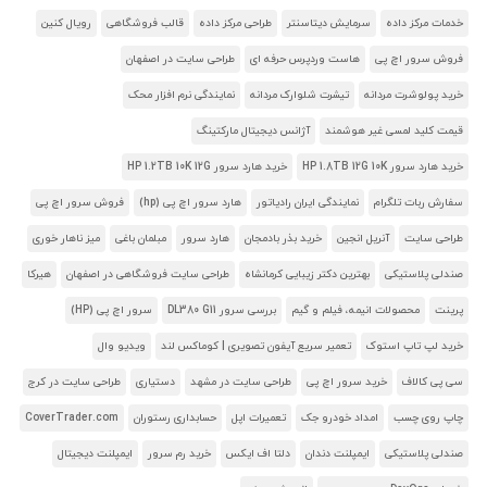
خدمات مرکز داده
سرمایش دیتاسنتر
طراحی مرکز داده
قالب فروشگاهی
رویال کنین
فروش سرور اچ پی
هاست وردپرس حرفه ای
طراحی سایت در اصفهان
خرید پولوشرت مردانه
تیشرت شلوارک مردانه
نمایندگی نرم افزار محک
قیمت کلید لمسی غیر هوشمند
آژانس دیجیتال مارکتینگ
خرید هارد سرور HP 1.8TB 12G 10K
خرید هارد سرور HP 1.2TB 10K 12G
سفارش ربات تلگرام
نمایندگی ایران رادیاتور
هارد سرور اچ پی (hp)
فروش سرور اچ پی
طراحی سایت
آنریل انجین
خرید بذر بادمجان
هارد سرور
مبلمان باغی
میز ناهار خوری
صندلی پلاستیکی
بهترین دکتر زیبایی کرمانشاه
طراحی سایت فروشگاهی در اصفهان
هیرکا
پرینت
محصولات انیمه، فیلم و گیم
بررسی سرور DL380 G11
سرور اچ پی (HP)
خرید لپ تاپ استوک
تعمیر سریع آیفون تصویری | کوماکس لند
ویدیو وال
سی پی کالاف
خرید سرور اچ پی
طراحی سایت در مشهد
دستیاری
طراحی سایت در کرج
چاپ روی چسب
امداد خودرو جک
تعمیرات اپل
حسابداری رستوران
CoverTrader.com
صندلی پلاستیکی
ایمپلنت دندان
دلتا اف ایکس
خرید رم سرور
ایمپلنت دیجیتال