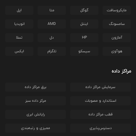
مایکروسافت
گوگل
متا
اپل
سامسونگ
اینتل
AMD
انویدیا
آمازون
HP
دل
تسلا
هوآوی
سیسکو
تلگرام
ایکس
مراکز داده
سرمایش مراکز داده
برق مراکز داده
استاندارد و مصوبات
مرکز داده سبز
قطب مراکز داده
رایانش ابری
دسترس‌پذیری
ممیزی و رتبه‌بندی