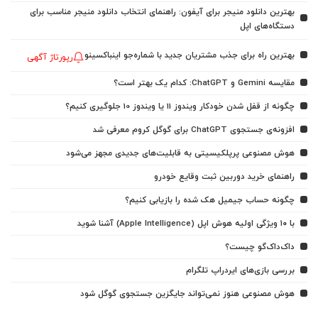
بهترین دانلود منیجر برای آیفون: راهنمای انتخاب دانلود منیجر مناسب برای
دستگاه‌های اپل
بهترین راه برای جذب مشتریان جدید با شماره‌جو اینباکسینو
رپورتاژ آگهی
مقایسه Gemini و ChatGPT: کدام یک بهتر است؟
چگونه از قفل شدن خودکار ویندوز 11 یا ویندوز 10 جلوگیری کنیم؟
افزونه‌ی جستجوی ChatGPT برای گوگل کروم معرفی شد
هوش مصنوعی پرپلکیسیتی به قابلیت‌های جدیدی مجهز می‌شود
راهنمای خرید دوربین ثبت وقایع خودرو
چگونه حساب جیمیل هک شده را بازیابی کنیم؟
با ۱۰ ویژگی اولیه هوش اپل (Apple Intelligence) آشنا شوید
داک‌داک‌گو چیست؟
بررسی بازی‌های ایردراپ تلگرام
هوش مصنوعی هنوز نمی‌تواند جایگزین جستجوی گوگل شود