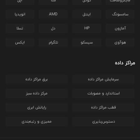
مایکروسافت
گوگل
متا
اپل
سامسونگ
اینتل
AMD
انویدیا
آمازون
HP
دل
تسلا
هوآوی
سیسکو
تلگرام
ایکس
مراکز داده
سرمایش مراکز داده
برق مراکز داده
استاندارد و مصوبات
مرکز داده سبز
قطب مراکز داده
رایانش ابری
دسترس‌پذیری
ممیزی و رتبه‌بندی