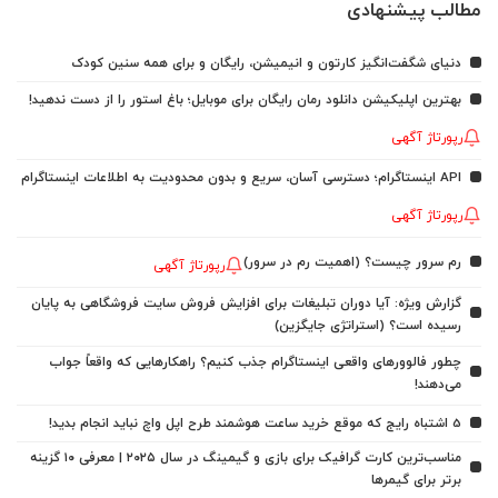
مطالب پیشنهادی
دنیای شگفت‌انگیز کارتون و انیمیشن، رایگان و برای همه سنین کودک
بهترین اپلیکیشن دانلود رمان رایگان برای موبایل؛ باغ استور را از دست ندهید!
رپورتاژ آگهی
API اینستاگرام؛ دسترسی آسان، سریع و بدون محدودیت به اطلاعات اینستاگرام
رپورتاژ آگهی
رم سرور چیست؟ (اهمیت رم در سرور)
رپورتاژ آگهی
گزارش ویژه: آیا دوران تبلیغات برای افزایش فروش سایت فروشگاهی به پایان
رسیده است؟ (استراتژی جایگزین)
چطور فالوورهای واقعی اینستاگرام جذب کنیم؟ راهکارهایی که واقعاً جواب
می‌دهند!
5 اشتباه رایج که موقع خرید ساعت هوشمند طرح اپل واچ نباید انجام بدید!
مناسب‌ترین کارت گرافیک برای بازی و گیمینگ در سال ۲۰۲۵ | معرفی ۱۰ گزینه
برتر برای گیمرها