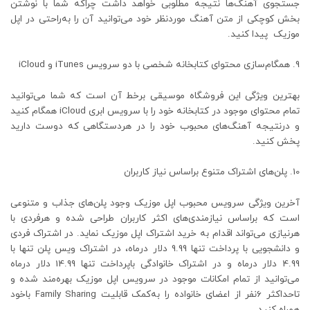
جستجوی آهنگ‌ها نتیجه مطلوبی خواهد داشت چراکه شما با نوشتن
بخش کوچکی از متن آهنگ موردنظر خود می‌توانید آن را به‌راحتی در اپل
موزیک پیدا کنید.
همگام‌سازی محتوای کتابخانه شخصی با دو سرویس iTunes و iCloud
بهترین ویژگی این فروشگاه موسیقی برخط آن است که شما می‌توانید
تمام محتوای موجود در کتابخانه خود را با سرویس ابری iCloud همگام کنید
و درنتیجه آهنگ‌های محبوب خود را در هردستگاهی که دوست دارید
پخش کنید.
پلن‌های اشتراک متنوع براساس نیاز کاربران
آخرین ویژگی سرویس محبوب اپل موزیک وجود پلن‌های جذاب و متنوعی
است که براساس نیازمندی‌های اکثر کاربران طراحی شده و هرفردی با
هرنیازی می‌تواند اقدام به خرید اشتراک اپل موزیک نماید. در اشتراک فردی
و دانشجویی با پرداخت تنها 9.99 دلار درماه، در اشتراک ویس پلن تنها با
4.99 دلار درماه و در اشتراک خانوادگی باپرداخت تنها 14.99 دلار درماه
می‌توانید از تمام امکانات موجود در سرویس اپل موزیک بهره‌مند شده و
تاحداکثر 6نفر از اعضای خانواده را به‌کمک قابلیت Family Sharing باخود
همراه کنید.