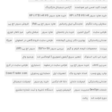
قیمت کلید لمسی غیر هوشمند
آژانس دیجیتال مارکتینگ
خرید هارد سرور HP 1.8TB 12G 10K
خرید هارد سرور HP 1.2TB 10K 12G
سفارش ربات تلگرام
نمایندگی ایران رادیاتور
هارد سرور اچ پی (hp)
فروش سرور اچ پی
طراحی سایت
آنریل انجین
خرید بذر بادمجان
هارد سرور
مبلمان باغی
میز ناهار خوری
صندلی پلاستیکی
بهترین دکتر زیبایی کرمانشاه
طراحی سایت فروشگاهی در اصفهان
هیرکا
پرینت
محصولات انیمه، فیلم و گیم
بررسی سرور DL380 G11
سرور اچ پی (HP)
خرید لپ تاپ استوک
تعمیر سریع آیفون تصویری | کوماکس لند
ویدیو وال
سی پی کالاف
خرید سرور اچ پی
طراحی سایت در مشهد
دستیاری
طراحی سایت در کرج
چاپ روی چسب
امداد خودرو جک
تعمیرات اپل
حسابداری رستوران
CoverTrader.com
صندلی پلاستیکی
ایمپلنت دندان
دلتا اف ایکس
خرید رم سرور
ایمپلنت دیجیتال
خدمات DevOps مدیریت سرور
انیمیشن چینی
دستگاه ذخیره و ثبت شماره مشتری
دوره فرانت اند
پالت