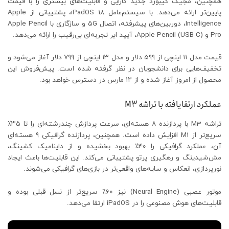
همچنین، مجیک کیبورد جدید کارایی و قابلیت‌های بیشتری را با قیمت
پایین‌تر ارائه می‌دهد. با سیستم‌عامل iPadOS 18، پشتیبانی از Apple
Intelligence، دوربین‌های پیشرفته، اتصال ۵G و سازگاری با Apple Pencil
Pro و Apple Pencil (USB-C)، آیپد ایر تجربه‌ای بی‌رقیب را ارائه می‌دهد.
قیمت مدل ۱۱ اینچی از ۵۹۹ دلار و مدل ۱۳ اینچی از ۷۹۹ دلار آغاز می‌شود و
تخفیف‌هایی برای دانشجویان در نظر گرفته شده است. پیش‌فروش این
محصول از امروز آغاز شده و از ۱۲ مارس در دسترس خواهد بود.
عملکرد ارتقا‌یافته با تراشه M3
تراشه M3 با پردازنده ۸ هسته‌ای، سرعت پردازش چندرشته‌ای را تا ۳۵٪
سریع‌تر از M1 افزایش داده است. همچنین، پردازنده گرافیکی ۹ هسته‌ای
آن، عملکرد گرافیکی را ۴۰٪ بهبود بخشیده و از داینامیک کشینگ،
مش‌شیدینگ و رهگیری پرتو پشتیبانی می‌کند. این قابلیت‌ها باعث ایجاد
نورپردازی، انعکاس و سایه‌های واقعی‌تر در بازی‌های گرافیکی می‌شوند.
موتور عصبی (Neural Engine) نیز ۶۰٪ سریع‌تر از نسل قبلی بوده و
قابلیت‌های هوش مصنوعی را در iPadOS ارتقا می‌دهد.