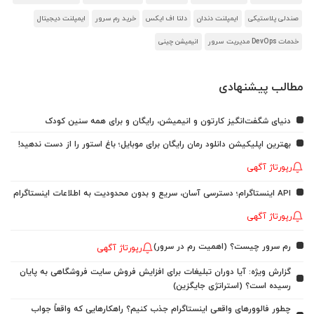
صندلی پلاستیکی
ایمپلنت دندان
دلتا اف ایکس
خرید رم سرور
ایمپلنت دیجیتال
خدمات DevOps مدیریت سرور
انیمیشن چینی
مطالب پیشنهادی
دنیای شگفت‌انگیز کارتون و انیمیشن، رایگان و برای همه سنین کودک
بهترین اپلیکیشن دانلود رمان رایگان برای موبایل؛ باغ استور را از دست ندهید!
رپورتاژ آگهی
API اینستاگرام؛ دسترسی آسان، سریع و بدون محدودیت به اطلاعات اینستاگرام
رپورتاژ آگهی
رم سرور چیست؟ (اهمیت رم در سرور)
رپورتاژ آگهی
گزارش ویژه: آیا دوران تبلیغات برای افزایش فروش سایت فروشگاهی به پایان
رسیده است؟ (استراتژی جایگزین)
چطور فالوورهای واقعی اینستاگرام جذب کنیم؟ راهکارهایی که واقعاً جواب