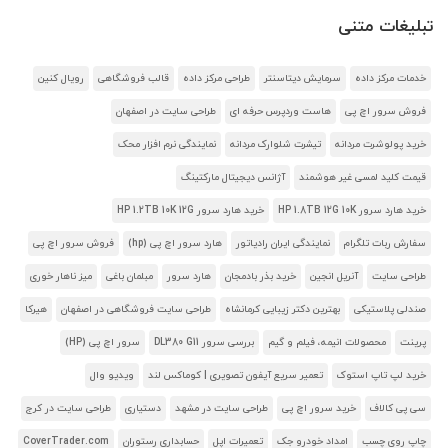
تبلیغات متنی
خدمات مرکز داده
سرمایش دیتاسنتر
طراحی مرکز داده
قالب فروشگاهی
رویال کنین
فروش سرور اچ پی
هاست وردپرس حرفه ای
طراحی سایت در اصفهان
خرید پولوشرت مردانه
تیشرت شلوارک مردانه
نمایندگی نرم افزار محک
قیمت کلید لمسی غیر هوشمند
آژانس دیجیتال مارکتینگ
خرید هارد سرور HP 1.8TB 12G 10K
خرید هارد سرور HP 1.2TB 10K 12G
سفارش ربات تلگرام
نمایندگی ایران رادیاتور
هارد سرور اچ پی (hp)
فروش سرور اچ پی
طراحی سایت
آنریل انجین
خرید بذر بادمجان
هارد سرور
مبلمان باغی
میز ناهار خوری
صندلی پلاستیکی
بهترین دکتر زیبایی کرمانشاه
طراحی سایت فروشگاهی در اصفهان
هیرکا
پرینت
محصولات انیمه، فیلم و گیم
بررسی سرور DL380 G11
سرور اچ پی (HP)
خرید لپ تاپ استوک
تعمیر سریع آیفون تصویری | کوماکس لند
ویدیو وال
سی پی کالاف
خرید سرور اچ پی
طراحی سایت در مشهد
دستیاری
طراحی سایت در کرج
چاپ روی چسب
امداد خودرو جک
تعمیرات اپل
حسابداری رستوران
CoverTrader.com