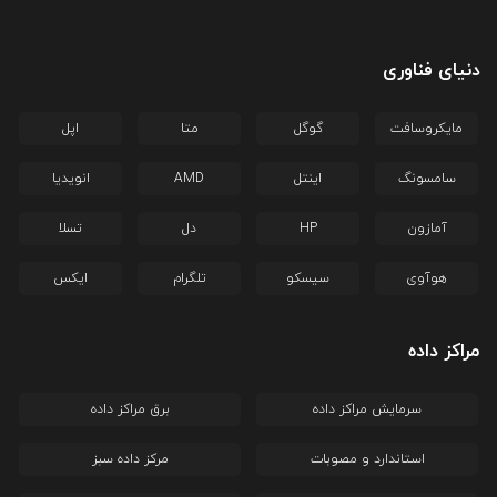
دنیای فناوری
مایکروسافت
گوگل
متا
اپل
سامسونگ
اینتل
AMD
انویدیا
آمازون
HP
دل
تسلا
هوآوی
سیسکو
تلگرام
ایکس
مراکز داده
سرمایش مراکز داده
برق مراکز داده
استاندارد و مصوبات
مرکز داده سبز