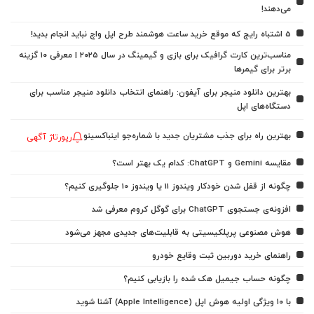
می‌دهند!
5 اشتباه رایج که موقع خرید ساعت هوشمند طرح اپل واچ نباید انجام بدید!
مناسب‌ترین کارت گرافیک برای بازی و گیمینگ در سال ۲۰۲۵ | معرفی ۱۰ گزینه
برتر برای گیمرها
بهترین دانلود منیجر برای آیفون: راهنمای انتخاب دانلود منیجر مناسب برای
دستگاه‌های اپل
بهترین راه برای جذب مشتریان جدید با شماره‌جو اینباکسینو
رپورتاژ آگهی
مقایسه Gemini و ChatGPT: کدام یک بهتر است؟
چگونه از قفل شدن خودکار ویندوز 11 یا ویندوز 10 جلوگیری کنیم؟
افزونه‌ی جستجوی ChatGPT برای گوگل کروم معرفی شد
هوش مصنوعی پرپلکیسیتی به قابلیت‌های جدیدی مجهز می‌شود
راهنمای خرید دوربین ثبت وقایع خودرو
چگونه حساب جیمیل هک شده را بازیابی کنیم؟
با ۱۰ ویژگی اولیه هوش اپل (Apple Intelligence) آشنا شوید