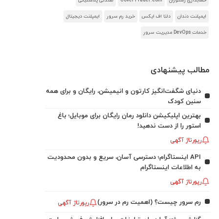
حسابداری رستوران
CoverTrader.com
صندلی پلاستیکی
ایمپلنت دندان
دلتا اف ایکس
خرید رم سرور
ایمپلنت دیجیتال
خدمات DevOps مدیریت سرور
مطالب پیشنهادی
دنیای شگفت‌انگیز کارتون و انیمیشن، رایگان و برای همه
سنین کودک
بهترین اپلیکیشن دانلود رمان رایگان برای موبایل؛ باغ
استور را از دست ندهید!
رپورتاژ آگهی
API اینستاگرام؛ دسترسی آسان، سریع و بدون محدودیت
به اطلاعات اینستاگرام
رپورتاژ آگهی
رم سرور چیست؟ (اهمیت رم در سرور)
رپورتاژ آگهی