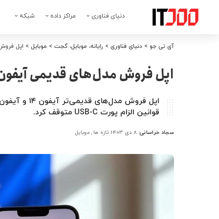
دنیای فناوری
مراکز داده
شبکه
آی تی جو
>
دنیای فناوری
>
رایانه، موبایل، گجت
>
موبایل
>
اپل فروش 
اپل فروش مدل‌های قدیمی آیفون را
قوانین الزام پورت USB-C متوقف کرد.
سجاد خراسانی
۸ دی ۱۴۰۳
تازه ها
موبایل
ارسال
شده
توسط