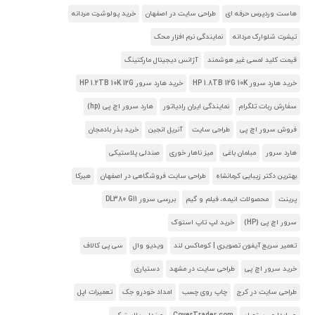
هاست وردپرس حرفه ای
طراحی سایت در اصفهان
خرید پولوشرت مردانه
تیشرت شلوارک مردانه
نمایندگی نرم افزار محک
قیمت کلید لمسی غیر هوشمند
آژانس دیجیتال مارکتینگ
خرید هارد سرور HP 1.8TB 12G 10K
خرید هارد سرور HP 1.2TB 10K 12G
سفارش ربات تلگرام
نمایندگی ایران رادیاتور
هارد سرور اچ پی (hp)
فروش سرور اچ پی
طراحی سایت
آنریل انجین
خرید بذر بادمجان
هارد سرور
مبلمان باغی
میز ناهار خوری
صندلی پلاستیکی
بهترین دکتر زیبایی کرمانشاه
طراحی سایت فروشگاهی در اصفهان
هیرکا
پرینت
محصولات انیمه، فیلم و گیم
بررسی سرور DL380 G11
سرور اچ پی (HP)
خرید لپ تاپ استوک
تعمیر سریع آیفون تصویری | کوماکس لند
ویدیو وال
سی پی کالاف
خرید سرور اچ پی
طراحی سایت در مشهد
دستیاری
طراحی سایت در کرج
چاپ روی چسب
امداد خودرو جک
تعمیرات اپل