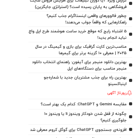
گزارش ویژه: آیا دوران تبلیغات برای افزایش فروش سایت
فروشگاهی به پایان رسیده است؟ (استراتژی جایگزین)
چطور فالوورهای واقعی اینستاگرام جذب کنیم؟
راهکارهایی که واقعاً جواب می‌دهند!
5 اشتباه رایج که موقع خرید ساعت هوشمند طرح اپل واچ
نباید انجام بدید!
مناسب‌ترین کارت گرافیک برای بازی و گیمینگ در سال
۲۰۲۵ | معرفی ۱۰ گزینه برتر برای گیمرها
بهترین دانلود منیجر برای آیفون: راهنمای انتخاب دانلود
منیجر مناسب برای دستگاه‌های اپل
بهترین راه برای جذب مشتریان جدید با شماره‌جو
اینباکسینو
رپورتاژ آگهی
مقایسه Gemini و ChatGPT: کدام یک بهتر است؟
چگونه از قفل شدن خودکار ویندوز 11 یا ویندوز 10
جلوگیری کنیم؟
افزونه‌ی جستجوی ChatGPT برای گوگل کروم معرفی شد