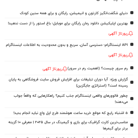
دنیای شگفت‌انگیز کارتون و انیمیشن، رایگان و برای همه سنین کودک
بهترین اپلیکیشن دانلود رمان رایگان برای موبایل؛ باغ استور را از دست ندهید!
رپورتاژ آگهی
API اینستاگرام؛ دسترسی آسان، سریع و بدون محدودیت به اطلاعات اینستاگرام
رپورتاژ آگهی
رم سرور چیست؟ (اهمیت رم در سرور)
رپورتاژ آگهی
گزارش ویژه: آیا دوران تبلیغات برای افزایش فروش سایت فروشگاهی به پایان
رسیده است؟ (استراتژی جایگزین)
چطور فالوورهای واقعی اینستاگرام جذب کنیم؟ راهکارهایی که واقعاً جواب
می‌دهند!
5 اشتباه رایج که موقع خرید ساعت هوشمند طرح اپل واچ نباید انجام بدید!
مناسب‌ترین کارت گرافیک برای بازی و گیمینگ در سال ۲۰۲۵ | معرفی ۱۰ گزینه
برتر برای گیمرها