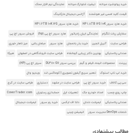
خرید پولوشرت مردانه
تیشرت شلوارک مردانه
نمایندگی نرم افزار محک
قیمت کلید لمسی غیر هوشمند
آژانس دیجیتال مارکتینگ
خرید هارد سرور HP 1.8TB 12G 10K
خرید هارد سرور HP 1.2TB 10K 12G
سفارش ربات تلگرام
نمایندگی ایران رادیاتور
هارد سرور اچ پی (hp)
فروش سرور اچ پی
طراحی سایت
آنریل انجین
خرید بذر بادمجان
هارد سرور
مبلمان باغی
میز ناهار خوری
صندلی پلاستیکی
بهترین دکتر زیبایی کرمانشاه
طراحی سایت فروشگاهی در اصفهان
هیرکا
پرینت
محصولات انیمه، فیلم و گیم
بررسی سرور DL380 G11
سرور اچ پی (HP)
خرید لپ تاپ استوک
تعمیر سریع آیفون تصویری | کوماکس لند
ویدیو وال
سی پی کالاف
خرید سرور اچ پی
طراحی سایت در مشهد
دستیاری
طراحی سایت در کرج
چاپ روی چسب
امداد خودرو جک
تعمیرات اپل
حسابداری رستوران
CoverTrader.com
صندلی پلاستیکی
ایمپلنت دندان
دلتا اف ایکس
خرید رم سرور
ایمپلنت دیجیتال
خدمات DevOps مدیریت سرور
انیمیشن چینی
مطالب پیشنهادی