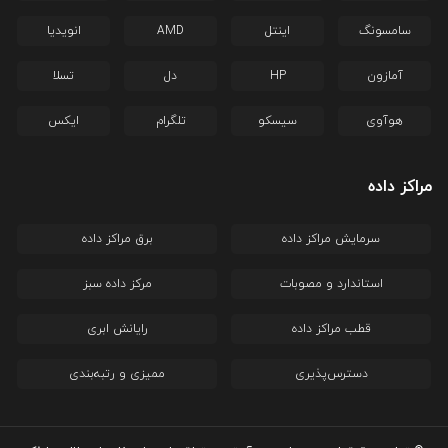
سامسونگ
اینتل
AMD
انویدیا
آمازون
HP
دل
تسلا
هوآوی
سیسکو
تلگرام
ایکس
مراکز داده
سرمایش مراکز داده
برق مراکز داده
استاندارد و مصوبات
مرکز داده سبز
قطب مراکز داده
رایانش ابری
دسترس‌پذیری
ممیزی و رتبه‌بندی