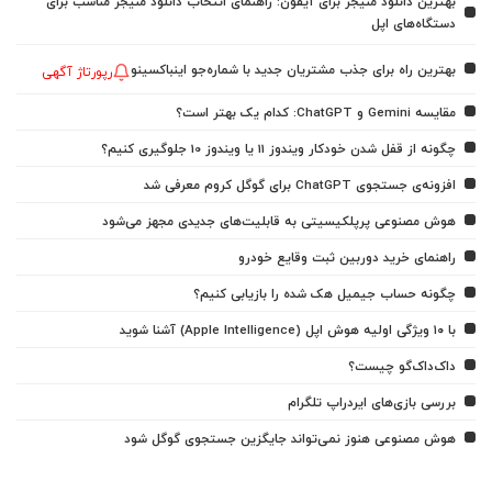
بهترین دانلود منیجر برای آیفون: راهنمای انتخاب دانلود منیجر مناسب برای
دستگاه‌های اپل
بهترین راه برای جذب مشتریان جدید با شماره‌جو اینباکسینو
رپورتاژ آگهی
مقایسه Gemini و ChatGPT: کدام یک بهتر است؟
چگونه از قفل شدن خودکار ویندوز 11 یا ویندوز 10 جلوگیری کنیم؟
افزونه‌ی جستجوی ChatGPT برای گوگل کروم معرفی شد
هوش مصنوعی پرپلکیسیتی به قابلیت‌های جدیدی مجهز می‌شود
راهنمای خرید دوربین ثبت وقایع خودرو
چگونه حساب جیمیل هک شده را بازیابی کنیم؟
با ۱۰ ویژگی اولیه هوش اپل (Apple Intelligence) آشنا شوید
داک‌داک‌گو چیست؟
بررسی بازی‌های ایردراپ تلگرام
هوش مصنوعی هنوز نمی‌تواند جایگزین جستجوی گوگل شود