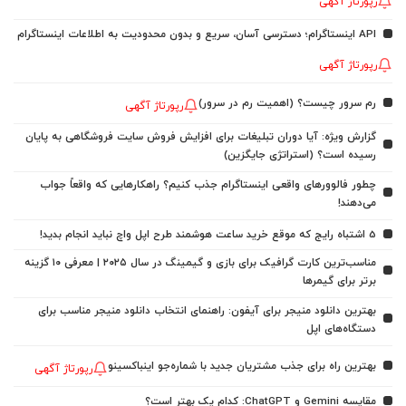
رپورتاژ آگهی
API اینستاگرام؛ دسترسی آسان، سریع و بدون محدودیت به اطلاعات اینستاگرام
رپورتاژ آگهی
رم سرور چیست؟ (اهمیت رم در سرور)
رپورتاژ آگهی
گزارش ویژه: آیا دوران تبلیغات برای افزایش فروش سایت فروشگاهی به پایان
رسیده است؟ (استراتژی جایگزین)
چطور فالوورهای واقعی اینستاگرام جذب کنیم؟ راهکارهایی که واقعاً جواب
می‌دهند!
5 اشتباه رایج که موقع خرید ساعت هوشمند طرح اپل واچ نباید انجام بدید!
مناسب‌ترین کارت گرافیک برای بازی و گیمینگ در سال ۲۰۲۵ | معرفی ۱۰ گزینه
برتر برای گیمرها
بهترین دانلود منیجر برای آیفون: راهنمای انتخاب دانلود منیجر مناسب برای
دستگاه‌های اپل
بهترین راه برای جذب مشتریان جدید با شماره‌جو اینباکسینو
رپورتاژ آگهی
مقایسه Gemini و ChatGPT: کدام یک بهتر است؟