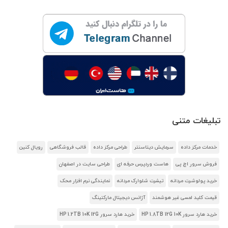
تبلیغات متنی
خدمات مرکز داده
سرمایش دیتاسنتر
طراحی مرکز داده
قالب فروشگاهی
رویال کنین
فروش سرور اچ پی
هاست وردپرس حرفه ای
طراحی سایت در اصفهان
خرید پولوشرت مردانه
تیشرت شلوارک مردانه
نمایندگی نرم افزار محک
قیمت کلید لمسی غیر هوشمند
آژانس دیجیتال مارکتینگ
خرید هارد سرور HP 1.8TB 12G 10K
خرید هارد سرور HP 1.2TB 10K 12G