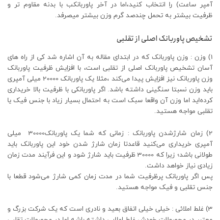
آمپر ساعت) را انتخاب کنید،اما در آخر پاوربانکب با بدنه مقاوم تر و
ظرفیت بیشتر به تحمل چندصد گرم وزن بیشتر میصرفد.
تشخیص پاوربانک اصلی از تقلبی
1) وزن : وزن پاوربانک‌ که در ابتدای مقاله به آن اشاره شد کی از راه های
آسان تشخیص پاوربانک اصلی از تقلبی است، با افزایش ظرفیت پاوربانک
وزن پاوربانک نیز افزایش پیدا می‌کند ،مثلا یک پاوربانک 20000 میلی آمپری
باید وزن نسبتا سنگینی داشته باشد. اگر پاوربانکی با ظرفیت بالا خریداری
کرده‌اید اما وزن آن واقعا سبک است به احتمال بسیار زیاد با جنس فیک یا
تقلبی مواجه هستید.
2) زمان شارژشدن پاوربانک : زمانی که شما یک پاوربانک30000 میلی
آمپری خریداری می‌کنید قاعدتا زمان شارژ شدن خود این پاوربانک باید
طولانی باشد؛ زیرا که 30000 ظرفیت باید شارژ شود و این فرآیند مدت زمان
زیادی نیاز خواهد داشت.
پس اگر پاوربانک پرظرفیت شما در مدت زمان کمی شارژ می‌شود قطعا با
جنس تقلبی و فیک مواجه هستید.
3) غلط املائی : خیلی خیلی اتفاق بعید و نادری است که یک شرکت بزرگ و
معتبر در محصولات خودش غلط املایی داشته باشه اما در محصولات تقلبی