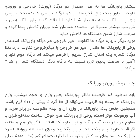
بیشتر پاوربانک ها به طور معمول دو درگاه (پورت) خروجی و ورودی
دارند،اما پاور بانک های قدرتمند تر دو درگاه خروجی دارند،تعداد خروجی
های پاور بانک بسته به نیاز شما دارد اما دقت کنید پاور بانک هایی با
خروجب بیشتر معمولا در استفاده همزمان شد جریان کاهش پیدا کرده و
سرعت شارژ شدن دستگاه ها کاهش میابد.
مورد دیگر درباره درگاه ها تفاوت آمپر خروجی هر درگاه پاوربانک است،در
برخی از پاوربانک ها مقدار آمپر هر خروجی با دیگرخروجی تفاوت دارد،مثلا
درگاه شماره یک امکان شارژ سریع را فراهم میکند اما درگاه دوم تنها با
1آمپر با سرعت پایین تری نسبت به درگاه دیگر دستگاه شما رو شارژ
میکند.
جنس بدنه و وزن پاوربانک
باید بدونید که ظرفیت بالاتر پاوربانک یعنی وزن و حجم بیشتر، وزن
پاوربانک ها بسته به ظرفیت می‌تواند از 100 گرم تا بیش از 500 گرم باشد.
همچنین جنس بدنه پاوربانک در وزن آن و البته مقاومت در برابر ضربه و
آب ورطوبت موثر است، برخی از پاوربانک های خوش ساخت بدنه‌ای فلزی یا
مقاوم در برابر نفوذ آب و گرد و غبار دارند که البته سنگین‌تر هم هستند،
اگر قصد دارید پاور بانک را در جیب بگذارید و برای استفاده روزانه با خود
حمل کنید، مدل‌های سبک‌تر و ترجیحا با ظرفیت‌های کم (مثلا ۵۰۰۰ میلی