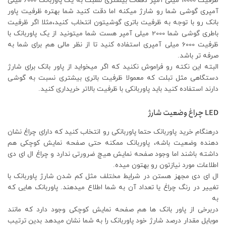
ظرفیت 10000 میلی آمپر دفعات بیشتری نسبت به یک پاوربانک 6000 میلی
آمپری گوشی شما رو شارژ میکنه اما دقت کنید شما بهتره ظرفیت پاور
بانک رو با توجه به ظرفیت باتری گوشیتون انتخاب کنید،مثلا اگر ظرفیت
باطری گوشی شما 2000 میلی آمپر هست شما میتونید از یک پاوربانک با
ظرفیت 6000 میلی آمپری استفاده کنید تا از نظر مالی هم برای شما به
صرفه تر باشد.
البته این نکته رو فراموش نکنید که اگر میخواید از پاور بانک برای شارژ
دستگاهی مثل تبلت که معمولا ظرفیت باتری بیشتری نسبت به گوشی
دارند استفاده کنید باید پاوربانکی با ظرفیت بالاتر خریداری کنید.
LED چراغ وضعیت شارژ
درهنگام خرید پاوربانک حتما پاوربانکی رو انتخاب کنید که دارای چراغ نشان
دهنده وضعیت باشه، پاوربانک ممکنه حتی صفحه نمایش کوچکی هم
داشته باشند اما وجود صفحه نمایش هیچ ضرورتی ندارد و چراغ ال ای دی
اطلاعات مورد نیازتون رو بهتون میده.
ال ای دی مجهز هستن در شرایط مختلف مثل کم شدن شارژ پاوربانک با
تغییر در رنگ چراغ یا تعداد آن به شما اطلاع میدهند. پاوربانک هایی که
به
دربرخی از پاور بانک ها هم صفحه نمایش کوچکی وجود دارد که مانند
موبایل مقدار درصد شارژ خود پاوربانک را به شما نشان میدهد بدین ترتیب