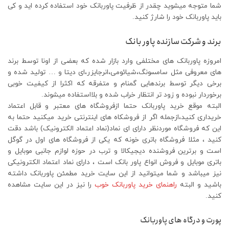
شما متوجه میشوید چقدر از ظرفیت پاوربانک خود استفاده کرده اید و کی
باید پاوربانک خود را شارژ کنید.
برند و شرکت سازنده پاور بانک
امروزه پاوربانک های مختلفی وارد بازار شده که بعضی از اونا توسط برند
های معروفی مثل سامسونگ،شیائومی،انرجایزر،ای دیتا و … تولید شده و
برخی دیگر توسط برندهایی گمنام و متفرقه که اکثرا از کیفیت خوبی
برخوردار نبوده و زود تر انتظار خراب شده و بلااستفاده میشوند.
البته موقع خرید پاوربانک حتما ازفروشگاه های معتبر و قابل اعتماد
خریداری کنید،ازجمله اگر از فروشکاه های اینترنتی خرید میکنید حتما به
این که فروشگاه موردنظر دارای ای نماد(نماد اعتماد الکترونیک) باشد دقت
کنید ، مثلا فروشگاه باتری خونه که یکی از فروشگاه های اول در گوگل
است و برترین فروشنده دیجیکالا و ترب در حوزه لوازم جانبی موبایل و
باتری موبایل و فروش انواع پاور بانک است ، دارای نماد اعتماد الکترونیکی
نیز میباشد و شما میتوانید از این سایت خرید مطمئن پاوربانک داشته
باشید و البته
راهنمای خرید پاوربانک خوب
را نیز در این سایت مشاهده
کنید.
پورت و درگاه های پاوربانک