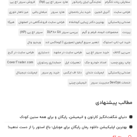
سفارش ربات تلگرام
نمایندگی ایران رادیاتور
هارد سرور اچ پی (hp)
فروش سرور اچ پی
طراحی سایت
آنریل انجین
خرید بذر بادمجان
هارد سرور
مبلمان باغی
میز ناهار خوری
صندلی پلاستیکی
بهترین دکتر زیبایی کرمانشاه
طراحی سایت فروشگاهی در اصفهان
هیرکا
پرینت
محصولات انیمه، فیلم و گیم
بررسی سرور DL380 G11
سرور اچ پی (HP)
خرید لپ تاپ استوک
تعمیر سریع آیفون تصویری | کوماکس لند
ویدیو وال
سی پی کالاف
خرید سرور اچ پی
طراحی سایت در مشهد
دستیاری
طراحی سایت در کرج
چاپ روی چسب
امداد خودرو جک
تعمیرات اپل
حسابداری رستوران
CoverTrader.com
صندلی پلاستیکی
ایمپلنت دندان
دلتا اف ایکس
خرید رم سرور
ایمپلنت دیجیتال
خدمات DevOps مدیریت سرور
انیمیشن چینی
مطالب پیشنهادی
دنیای شگفت‌انگیز کارتون و انیمیشن، رایگان و برای همه سنین کودک
بهترین اپلیکیشن دانلود رمان رایگان برای موبایل؛ باغ استور را از دست ندهید!