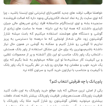
خواهشا مراقب ترفند های جدید کلاهبردارای اینترنتی توی اینستا باشید ، چرا
که توی سایت باز یه نماد اعتماد الکترونیکی وجود داره که اصالت فروشنده
سنجیده بشه و توی اینستاگرام متاسفانه افراد زیادی ضررهای مالی جبران
ناپذیری داشتند که همه اینا به این دلیله : همه ما ساعت های زیادی از
گوشی و دستگاه های هوشمند استفاده میکنیم که باعث میشه شارژ
گوشیتون زود خالی شه،از اونجایی که ما درهمه جا دسترسی به پریز
نداریم تا گوشی رو شارژ کنیم و ممکنه به گوشی در همون حال نیاز
داشته باشیم،بهترین راه برای حل این مشکل استفاده از پاور بانک هستش
، انتخاب یک پاور بانک مناسب تو این بازار آشفته و پر از محصولات تقلبی
و بی کیفیت کار سختیه،ما تو این مقاله میخوایم به شما بگیم که برای
یک خرید خوب و مطمئن چه مواردی رو باید در نظر بگیرید تا یک پاور بانک
با کیفیت و متناسب با نیازتون خرید کنید و سرتون کلاه نره.
پاوربانک با چه ظرفیتی انتخاب کنم؟
یکی از اصلی ترین مسائلی که باید موقع خرید پاوربانک به اون دقت کنید
ظرفیت پاوربانک هست،هرچقدر ظرفیت پاوربانک بیشتر باشه تعداد دفعات
بیشتری میتونید باهاش گوشیتون رو شارژ کنید مثلا یک پاوربانک با