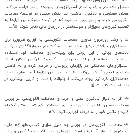
را اجرا کنند. این روش نه‌تنها سرعت معاملات را افزایش می‌دهد، بلکه امکان
تحلیل داده‌های بزرگ و اجرای استراتژی‌های پیچیده را نیز فراهم می‌کند.
هوش مصنوعی و یادگیری ماشین نیز نقش مهمی در توسعه معاملات
الگوریتمی دارند و پیش‌بینی می‌شود که در آینده نزدیک، این ابزارها به
تصمیم‌گیری‌های دقیق‌تر و هوشمندتر در بازارهای مالی منجر شوند. 🚀📊
📊 با رشد روزافزون فناوری، معاملات الگوریتمی به ابزاری ضروری برای
معامله‌گران حرفه‌ای تبدیل شده است. شرکت‌های سرمایه‌گذاری بزرگ و
بانک‌های جهانی از این روش برای بهینه‌سازی معاملات خود استفاده
می‌کنند. استفاده از ربات متاتریدر و اکسپرت فارکس امکان اجرای
استراتژی‌های معاملاتی در بازارهای پرنوسان را فراهم کرده و به کاهش
خطاهای انسانی کمک می‌کند. علاوه بر این، این ابزارها فرصت‌هایی را برای
معامله‌گران خرد نیز ایجاد می‌کنند تا بتوانند با دقت و کارایی بیشتری در
بازار فعالیت کنند.📈🤖
📢 اگر به دنبال یادگیری عملی و حرفه‌ای معاملات الگوریتمی در بورس
هستید، همین حالا در یک دوره حضوری معاملات الگوریتمی معتبر ثبت‌نام
کنید و دانش خود را به مرحله اجرا برسانید! 💡🔥
🌟 معاملات الگوریتمی در بورس به دلیل مزایای گسترده‌ای که دارد،
روزبه‌روز در حال گسترش است. ابزارهایی مانند اکسپرت فارکس و ربات