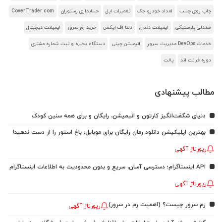
چاپ روی چسب
امداد خودرو جک
تعمیرات اپل
حسابداری رستوران
CoverTrader.com
صندلی پلاستیکی
ایمپلنت دندان
دلتا اف ایکس
خرید رم سرور
ایمپلنت دیجیتال
خدمات DevOps مدیریت سرور
انیمیشن چینی
دستگاه ذخیره و ثبت شماره مشتری
دوره فرانت اند
پالت
مطالب پیشنهادی
دنیای شگفت‌انگیز کارتون و انیمیشن، رایگان و برای همه سنین کودک
بهترین اپلیکیشن دانلود رمان رایگان برای موبایل؛ باغ استور را از دست ندهید!
رپورتاژ آگهی
API اینستاگرام؛ دسترسی آسان، سریع و بدون محدودیت به اطلاعات اینستاگرام
رپورتاژ آگهی
رم سرور چیست؟ (اهمیت رم در سرور)
رپورتاژ آگهی