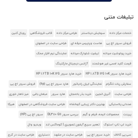
تبلیغات متنی
خدمات مرکز داده
سرمایش دیتاسنتر
طراحی مرکز داده
قالب فروشگاهی
رویال کنین
فروش سرور اچ پی
هاست وردپرس حرفه ای
طراحی سایت در اصفهان
خرید پولوشرت مردانه
تیشرت شلوارک مردانه
نمایندگی نرم افزار محک
قیمت کلید لمسی غیر هوشمند
آژانس دیجیتال مارکتینگ
خرید هارد سرور HP 1.8TB 12G 10K
خرید هارد سرور HP 1.2TB 10K 12G
سفارش ربات تلگرام
نمایندگی ایران رادیاتور
هارد سرور اچ پی (hp)
فروش سرور اچ پی
طراحی سایت
آنریل انجین
خرید بذر بادمجان
هارد سرور
مبلمان باغی
میز ناهار خوری
صندلی پلاستیکی
بهترین دکتر زیبایی کرمانشاه
طراحی سایت فروشگاهی در اصفهان
هیرکا
پرینت
محصولات انیمه، فیلم و گیم
بررسی سرور DL380 G11
سرور اچ پی (HP)
خرید لپ تاپ استوک
تعمیر سریع آیفون تصویری | کوماکس لند
ویدیو وال
سی پی کالاف
خرید سرور اچ پی
طراحی سایت در مشهد
دستیاری
طراحی سایت در کرج