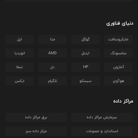
دنیای فناوری
مایکروسافت
گوگل
متا
اپل
سامسونگ
اینتل
AMD
انویدیا
آمازون
HP
دل
تسلا
هوآوی
سیسکو
تلگرام
ایکس
مراکز داده
سرمایش مراکز داده
برق مراکز داده
استاندارد و مصوبات
مرکز داده سبز