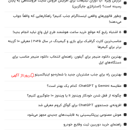
گزارش ویژه: آیا دوران تبلیغات برای افزایش فروش سایت فروشگاهی به پایان
رسیده است؟ (استراتژی جایگزین)
چطور فالوورهای واقعی اینستاگرام جذب کنیم؟ راهکارهایی که واقعاً جواب
می‌دهند!
5 اشتباه رایج که موقع خرید ساعت هوشمند طرح اپل واچ نباید انجام بدید!
مناسب‌ترین کارت گرافیک برای بازی و گیمینگ در سال ۲۰۲۵ | معرفی ۱۰ گزینه
برتر برای گیمرها
بهترین دانلود منیجر برای آیفون: راهنمای انتخاب دانلود منیجر مناسب برای
دستگاه‌های اپل
بهترین راه برای جذب مشتریان جدید با شماره‌جو اینباکسینو
رپورتاژ آگهی
مقایسه Gemini و ChatGPT: کدام یک بهتر است؟
چگونه از قفل شدن خودکار ویندوز 11 یا ویندوز 10 جلوگیری کنیم؟
افزونه‌ی جستجوی ChatGPT برای گوگل کروم معرفی شد
هوش مصنوعی پرپلکیسیتی به قابلیت‌های جدیدی مجهز می‌شود
راهنمای خرید دوربین ثبت وقایع خودرو