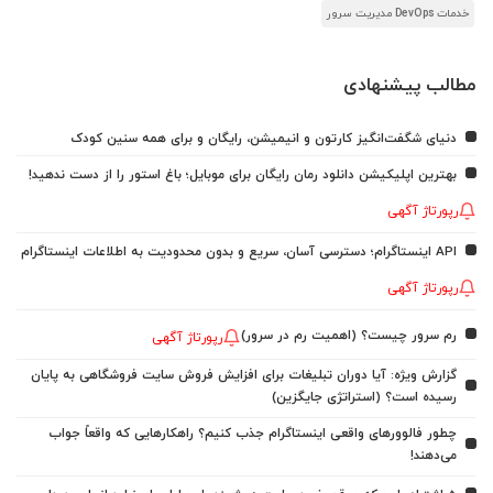
خدمات DevOps مدیریت سرور
مطالب پیشنهادی
دنیای شگفت‌انگیز کارتون و انیمیشن، رایگان و برای همه سنین کودک
بهترین اپلیکیشن دانلود رمان رایگان برای موبایل؛ باغ استور را از دست ندهید!
رپورتاژ آگهی
API اینستاگرام؛ دسترسی آسان، سریع و بدون محدودیت به اطلاعات اینستاگرام
رپورتاژ آگهی
رم سرور چیست؟ (اهمیت رم در سرور)
رپورتاژ آگهی
گزارش ویژه: آیا دوران تبلیغات برای افزایش فروش سایت فروشگاهی به پایان
رسیده است؟ (استراتژی جایگزین)
چطور فالوورهای واقعی اینستاگرام جذب کنیم؟ راهکارهایی که واقعاً جواب
می‌دهند!