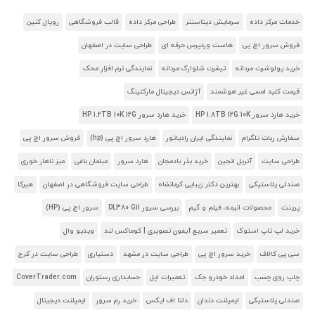
خدمات مرکز داده
سرمایش دیتاسنتر
طراحی مرکز داده
قالب فروشگاهی
رویال کنین
فروش سرور اچ پی
هاست وردپرس حرفه ای
طراحی سایت در اصفهان
خرید پولوشرت مردانه
تیشرت شلوارک مردانه
نمایندگی نرم افزار محک
قیمت کلید لمسی غیر هوشمند
آژانس دیجیتال مارکتینگ
خرید هارد سرور HP 1.8TB 12G 10K
خرید هارد سرور HP 1.2TB 10K 12G
سفارش ربات تلگرام
نمایندگی ایران رادیاتور
هارد سرور اچ پی (hp)
فروش سرور اچ پی
طراحی سایت
آنریل انجین
خرید بذر بادمجان
هارد سرور
مبلمان باغی
میز ناهار خوری
صندلی پلاستیکی
بهترین دکتر زیبایی کرمانشاه
طراحی سایت فروشگاهی در اصفهان
هیرکا
پرینت
محصولات انیمه، فیلم و گیم
بررسی سرور DL380 G11
سرور اچ پی (HP)
خرید لپ تاپ استوک
تعمیر سریع آیفون تصویری | کوماکس لند
ویدیو وال
سی پی کالاف
خرید سرور اچ پی
طراحی سایت در مشهد
دستیاری
طراحی سایت در کرج
چاپ روی چسب
امداد خودرو جک
تعمیرات اپل
حسابداری رستوران
CoverTrader.com
صندلی پلاستیکی
ایمپلنت دندان
دلتا اف ایکس
خرید رم سرور
ایمپلنت دیجیتال