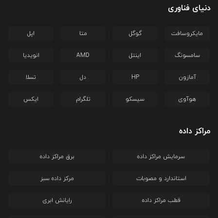
دنیای فناوری
مایکروسافت
گوگل
متا
اپل
سامسونگ
اینتل
AMD
انویدیا
آمازون
HP
دل
تسلا
هوآوی
سیسکو
تلگرام
ایکس
مراکز داده
سرمایش مراکز داده
برق مراکز داده
استاندارد و مصوبات
مرکز داده سبز
قطب مراکز داده
رایانش ابری