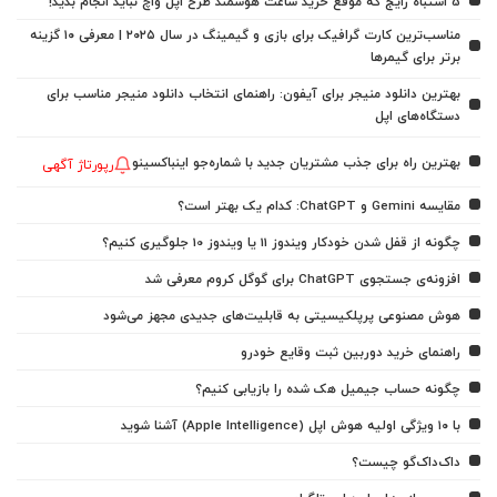
5 اشتباه رایج که موقع خرید ساعت هوشمند طرح اپل واچ نباید انجام بدید!
مناسب‌ترین کارت گرافیک برای بازی و گیمینگ در سال ۲۰۲۵ | معرفی ۱۰ گزینه
برتر برای گیمرها
بهترین دانلود منیجر برای آیفون: راهنمای انتخاب دانلود منیجر مناسب برای
دستگاه‌های اپل
بهترین راه برای جذب مشتریان جدید با شماره‌جو اینباکسینو
رپورتاژ آگهی
مقایسه Gemini و ChatGPT: کدام یک بهتر است؟
چگونه از قفل شدن خودکار ویندوز 11 یا ویندوز 10 جلوگیری کنیم؟
افزونه‌ی جستجوی ChatGPT برای گوگل کروم معرفی شد
هوش مصنوعی پرپلکیسیتی به قابلیت‌های جدیدی مجهز می‌شود
راهنمای خرید دوربین ثبت وقایع خودرو
چگونه حساب جیمیل هک شده را بازیابی کنیم؟
با ۱۰ ویژگی اولیه هوش اپل (Apple Intelligence) آشنا شوید
داک‌داک‌گو چیست؟