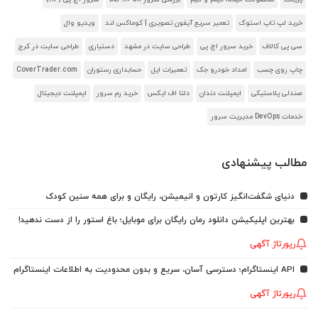
خرید لپ تاپ استوک
تعمیر سریع آیفون تصویری | کوماکس لند
ویدیو وال
سی پی کالاف
خرید سرور اچ پی
طراحی سایت در مشهد
دستیاری
طراحی سایت در کرج
چاپ روی چسب
امداد خودرو جک
تعمیرات اپل
حسابداری رستوران
CoverTrader.com
صندلی پلاستیکی
ایمپلنت دندان
دلتا اف ایکس
خرید رم سرور
ایمپلنت دیجیتال
خدمات DevOps مدیریت سرور
مطالب پیشنهادی
دنیای شگفت‌انگیز کارتون و انیمیشن، رایگان و برای همه سنین کودک
بهترین اپلیکیشن دانلود رمان رایگان برای موبایل؛ باغ استور را از دست ندهید!
رپورتاژ آگهی
API اینستاگرام؛ دسترسی آسان، سریع و بدون محدودیت به اطلاعات اینستاگرام
رپورتاژ آگهی