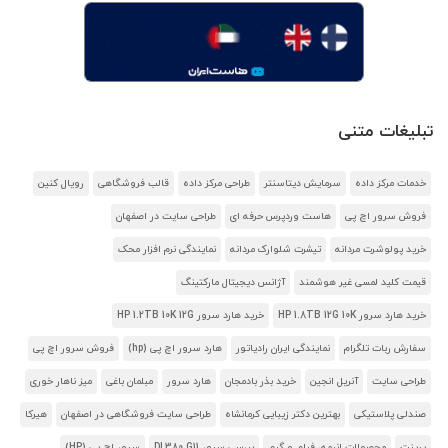
تبلیغات متنی
خدمات مرکز داده
سرمایش دیتاسنتر
طراحی مرکز داده
قالب فروشگاهی
رویال کنین
فروش سرور اچ پی
هاست وردپرس حرفه ای
طراحی سایت در اصفهان
خرید پولوشرت مردانه
تیشرت شلوارک مردانه
نمایندگی نرم افزار محک
قیمت کلید لمسی غیر هوشمند
آژانس دیجیتال مارکتینگ
خرید هارد سرور HP 1.8TB 12G 10K
خرید هارد سرور HP 1.2TB 10K 12G
سفارش ربات تلگرام
نمایندگی ایران رادیاتور
هارد سرور اچ پی (hp)
فروش سرور اچ پی
طراحی سایت
آنریل انجین
خرید بذر بادمجان
هارد سرور
مبلمان باغی
میز ناهار خوری
صندلی پلاستیکی
بهترین دکتر زیبایی کرمانشاه
طراحی سایت فروشگاهی در اصفهان
هیرکا
پرینت
محصولات انیمه، فیلم و گیم
بررسی سرور DL380 G11
سرور اچ پی (HP)