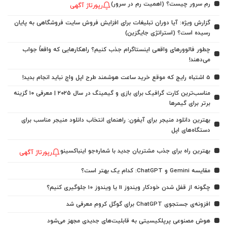
رم سرور چیست؟ (اهمیت رم در سرور)
رپورتاژ آگهی
گزارش ویژه: آیا دوران تبلیغات برای افزایش فروش سایت فروشگاهی به پایان
رسیده است؟ (استراتژی جایگزین)
چطور فالوورهای واقعی اینستاگرام جذب کنیم؟ راهکارهایی که واقعاً جواب
می‌دهند!
5 اشتباه رایج که موقع خرید ساعت هوشمند طرح اپل واچ نباید انجام بدید!
مناسب‌ترین کارت گرافیک برای بازی و گیمینگ در سال ۲۰۲۵ | معرفی ۱۰ گزینه
برتر برای گیمرها
بهترین دانلود منیجر برای آیفون: راهنمای انتخاب دانلود منیجر مناسب برای
دستگاه‌های اپل
بهترین راه برای جذب مشتریان جدید با شماره‌جو اینباکسینو
رپورتاژ آگهی
مقایسه Gemini و ChatGPT: کدام یک بهتر است؟
چگونه از قفل شدن خودکار ویندوز 11 یا ویندوز 10 جلوگیری کنیم؟
افزونه‌ی جستجوی ChatGPT برای گوگل کروم معرفی شد
هوش مصنوعی پرپلکیسیتی به قابلیت‌های جدیدی مجهز می‌شود