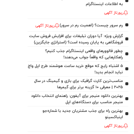
به اطلاعات اینستاگرام
رپورتاژ آگهی
رم سرور چیست؟ (اهمیت رم در سرور)
رپورتاژ آگهی
گزارش ویژه: آیا دوران تبلیغات برای افزایش فروش سایت
فروشگاهی به پایان رسیده است؟ (استراتژی جایگزین)
چطور فالوورهای واقعی اینستاگرام جذب کنیم؟
راهکارهایی که واقعاً جواب می‌دهند!
5 اشتباه رایج که موقع خرید ساعت هوشمند طرح اپل واچ
نباید انجام بدید!
مناسب‌ترین کارت گرافیک برای بازی و گیمینگ در سال
۲۰۲۵ | معرفی ۱۰ گزینه برتر برای گیمرها
بهترین دانلود منیجر برای آیفون: راهنمای انتخاب دانلود
منیجر مناسب برای دستگاه‌های اپل
بهترین راه برای جذب مشتریان جدید با شماره‌جو
اینباکسینو
رپورتاژ آگهی