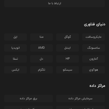
ارتباط با ما
دنیای فناوری
مایکروسافت
گوگل
متا
اپل
سامسونگ
اینتل
AMD
انویدیا
آمازون
HP
دل
تسلا
هوآوی
سیسکو
تلگرام
ایکس
مراکز داده
سرمایش مراکز داده
برق مراکز داده