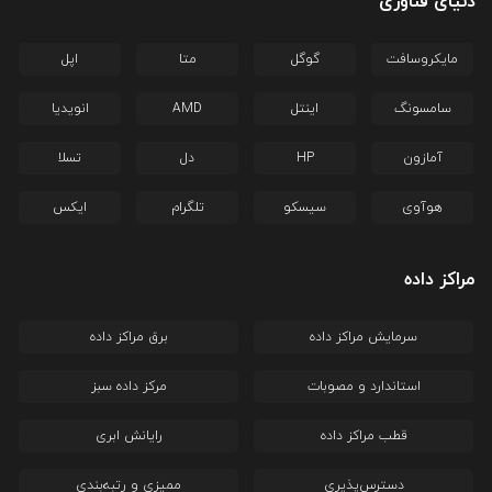
دنیای فناوری
مایکروسافت
گوگل
متا
اپل
سامسونگ
اینتل
AMD
انویدیا
آمازون
HP
دل
تسلا
هوآوی
سیسکو
تلگرام
ایکس
مراکز داده
سرمایش مراکز داده
برق مراکز داده
استاندارد و مصوبات
مرکز داده سبز
قطب مراکز داده
رایانش ابری
دسترس‌پذیری
ممیزی و رتبه‌بندی