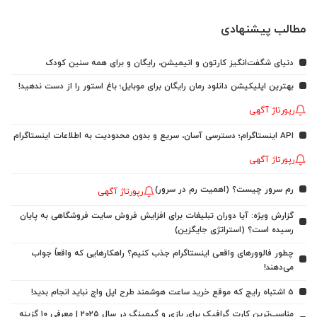
مطالب پیشنهادی
دنیای شگفت‌انگیز کارتون و انیمیشن، رایگان و برای همه سنین کودک
بهترین اپلیکیشن دانلود رمان رایگان برای موبایل؛ باغ استور را از دست ندهید!
رپورتاژ آگهی
API اینستاگرام؛ دسترسی آسان، سریع و بدون محدودیت به اطلاعات اینستاگرام
رپورتاژ آگهی
رم سرور چیست؟ (اهمیت رم در سرور)
رپورتاژ آگهی
گزارش ویژه: آیا دوران تبلیغات برای افزایش فروش سایت فروشگاهی به پایان
رسیده است؟ (استراتژی جایگزین)
چطور فالوورهای واقعی اینستاگرام جذب کنیم؟ راهکارهایی که واقعاً جواب
می‌دهند!
5 اشتباه رایج که موقع خرید ساعت هوشمند طرح اپل واچ نباید انجام بدید!
مناسب‌ترین کارت گرافیک برای بازی و گیمینگ در سال ۲۰۲۵ | معرفی ۱۰ گزینه