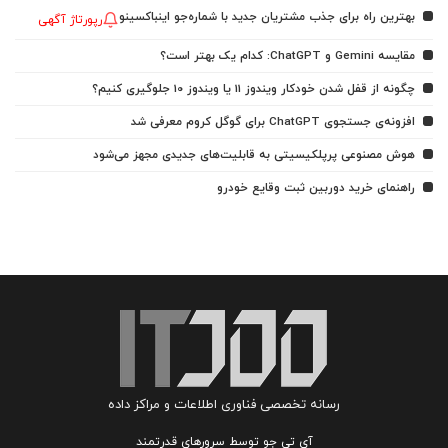
بهترین راه برای جذب مشتریان جدید با شماره‌جو اینباکسینو
رپورتاژ آگهی
مقایسه Gemini و ChatGPT: کدام یک بهتر است؟
چگونه از قفل شدن خودکار ویندوز 11 یا ویندوز 10 جلوگیری کنیم؟
افزونه‌ی جستجوی ChatGPT برای گوگل کروم معرفی شد
هوش مصنوعی پرپلکیسیتی به قابلیت‌های جدیدی مجهز می‌شود
راهنمای خرید دوربین ثبت وقایع خودرو
رسانه تخصصی فناوری اطلاعات و مراکز داده
آی تی جو توسط سرورهای قدرتمند