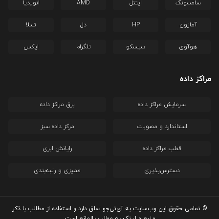
سامسونگ
اینتل
AMD
انویدیا
آمازون
HP
دل
تسلا
هوآوی
سیسکو
تلگرام
ایکس
مراکز داده
سرمایش مراکز داده
برق مراکز داده
استاندارد و مصوبات
مرکز داده سبز
قطب مراکز داده
رایانش ابری
دسترس‌پذیری
ممیزی و رتبه‌بندی
© تمامی حقوق این وب‌سایت به آی‌تی‌جو تعلق دارد و استفاده از مطالب با ذکر
منبع و لینک به مطلب بلامانع است.