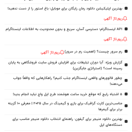
بهترین اپلیکیشن دانلود رمان رایگان برای موبایل؛ باغ استور را از دست ندهید!
رپورتاژ آگهی
API اینستاگرام؛ دسترسی آسان، سریع و بدون محدودیت به اطلاعات اینستاگرام
رپورتاژ آگهی
رم سرور چیست؟ (اهمیت رم در سرور)
رپورتاژ آگهی
گزارش ویژه: آیا دوران تبلیغات برای افزایش فروش سایت فروشگاهی به پایان
رسیده است؟ (استراتژی جایگزین)
چطور فالوورهای واقعی اینستاگرام جذب کنیم؟ راهکارهایی که واقعاً جواب
می‌دهند!
5 اشتباه رایج که موقع خرید ساعت هوشمند طرح اپل واچ نباید انجام بدید!
مناسب‌ترین کارت گرافیک برای بازی و گیمینگ در سال ۲۰۲۵ | معرفی ۱۰ گزینه
برتر برای گیمرها
بهترین دانلود منیجر برای آیفون: راهنمای انتخاب دانلود منیجر مناسب برای
دستگاه‌های اپل