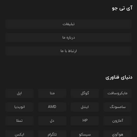
آی تی جو
تبلیغات
درباره ما
ارتباط با ما
دنیای فناوری
مایکروسافت
گوگل
متا
اپل
سامسونگ
اینتل
AMD
انویدیا
آمازون
HP
دل
تسلا
هوآوی
سیسکو
تلگرام
ایکس