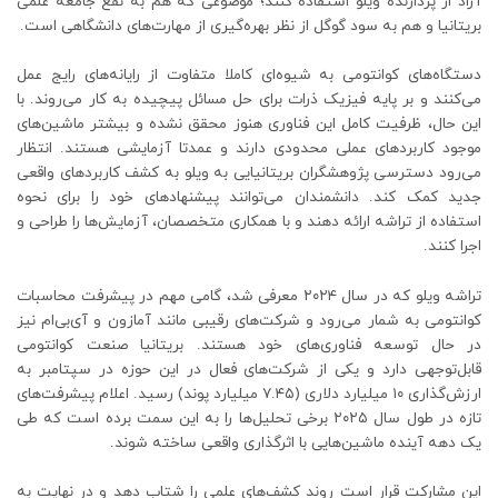
آزاد از پردازنده ویلو استفاده کنند؛ موضوعی که هم به نفع جامعه علمی
بریتانیا و هم به سود گوگل از نظر بهره‌گیری از مهارت‌های دانشگاهی است.
دستگاه‌های کوانتومی به شیوه‌ای کاملا متفاوت از رایانه‌های رایج عمل
می‌کنند و بر پایه فیزیک ذرات برای حل مسائل پیچیده به کار می‌روند. با
این حال، ظرفیت کامل این فناوری هنوز محقق نشده و بیشتر ماشین‌های
موجود کاربردهای عملی محدودی دارند و عمدتا آزمایشی هستند. انتظار
می‌رود دسترسی پژوهشگران بریتانیایی به ویلو به کشف کاربردهای واقعی
جدید کمک کند. دانشمندان می‌توانند پیشنهادهای خود را برای نحوه
استفاده از تراشه ارائه دهند و با همکاری متخصصان، آزمایش‌ها را طراحی و
اجرا کنند.
تراشه ویلو که در سال ۲۰۲۴ معرفی شد، گامی مهم در پیشرفت محاسبات
کوانتومی به شمار می‌رود و شرکت‌های رقیبی مانند آمازون و آی‌بی‌ام نیز
در حال توسعه فناوری‌های خود هستند. بریتانیا صنعت کوانتومی
قابل‌توجهی دارد و یکی از شرکت‌های فعال در این حوزه در سپتامبر به
ارزش‌گذاری ۱۰ میلیارد دلاری (۷.۴۵ میلیارد پوند) رسید. اعلام پیشرفت‌های
تازه در طول سال ۲۰۲۵ برخی تحلیل‌ها را به این سمت برده است که طی
یک دهه آینده ماشین‌هایی با اثرگذاری واقعی ساخته شوند.
این مشارکت قرار است روند کشف‌های علمی را شتاب دهد و در نهایت به