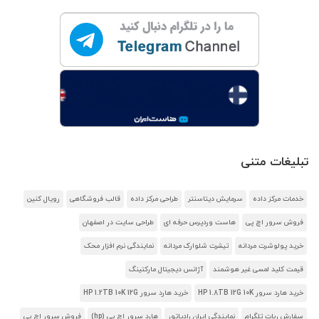
تبلیغات متنی
خدمات مرکز داده
سرمایش دیتاسنتر
طراحی مرکز داده
قالب فروشگاهی
رویال کنین
فروش سرور اچ پی
هاست وردپرس حرفه ای
طراحی سایت در اصفهان
خرید پولوشرت مردانه
تیشرت شلوارک مردانه
نمایندگی نرم افزار محک
قیمت کلید لمسی غیر هوشمند
آژانس دیجیتال مارکتینگ
خرید هارد سرور HP 1.8TB 12G 10K
خرید هارد سرور HP 1.2TB 10K 12G
سفارش ربات تلگرام
نمایندگی ایران رادیاتور
هارد سرور اچ پی (hp)
فروش سرور اچ پی