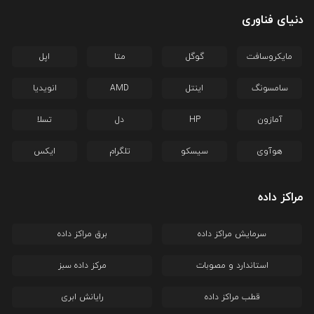
دنیای فناوری
مایکروسافت
گوگل
متا
اپل
سامسونگ
اینتل
AMD
انویدیا
آمازون
HP
دل
تسلا
هوآوی
سیسکو
تلگرام
ایکس
مراکز داده
سرمایش مراکز داده
برق مراکز داده
استاندارد و مصوبات
مرکز داده سبز
قطب مراکز داده
رایانش ابری