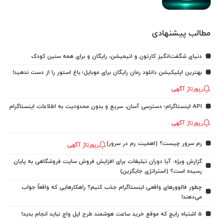
مطالب پیشنهادی
دنیای شگفت‌انگیز کارتون و انیمیشن، رایگان و برای همه سنین کودک
بهترین اپلیکیشن دانلود رمان رایگان برای موبایل؛ باغ استور را از دست ندهید!
رپورتاژ آگهی
API اینستاگرام؛ دسترسی آسان، سریع و بدون محدودیت به اطلاعات اینستاگرام
رپورتاژ آگهی
رم سرور چیست؟ (اهمیت رم در سرور)
رپورتاژ آگهی
گزارش ویژه: آیا دوران تبلیغات برای افزایش فروش سایت فروشگاهی به پایان
رسیده است؟ (استراتژی جایگزین)
چطور فالوورهای واقعی اینستاگرام جذب کنیم؟ راهکارهایی که واقعاً جواب
می‌دهند!
5 اشتباه رایج که موقع خرید ساعت هوشمند طرح اپل واچ نباید انجام بدید!