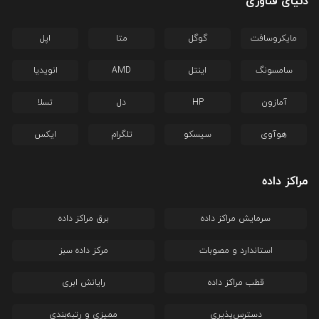
دنیای فناوری
مایکروسافت
گوگل
متا
اپل
سامسونگ
اینتل
AMD
انویدیا
آمازون
HP
دل
تسلا
هوآوی
سیسکو
تلگرام
ایکس
مراکز داده
سرمایش مراکز داده
برق مراکز داده
استاندارد و مصوبات
مرکز داده سبز
قطب مراکز داده
رایانش ابری
دسترس‌پذیری
ممیزی و رتبه‌بندی