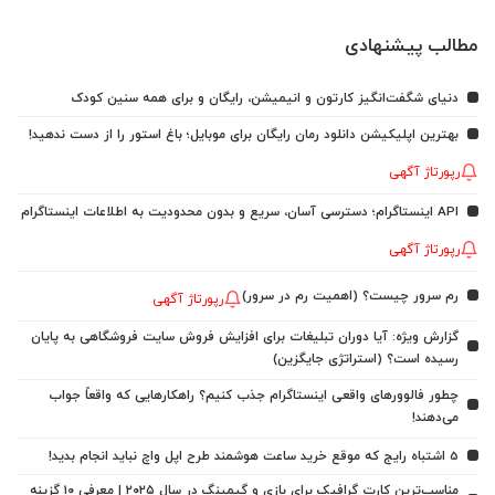
مطالب پیشنهادی
دنیای شگفت‌انگیز کارتون و انیمیشن، رایگان و برای همه سنین کودک
بهترین اپلیکیشن دانلود رمان رایگان برای موبایل؛ باغ استور را از دست ندهید!
رپورتاژ آگهی
API اینستاگرام؛ دسترسی آسان، سریع و بدون محدودیت به اطلاعات اینستاگرام
رپورتاژ آگهی
رم سرور چیست؟ (اهمیت رم در سرور)
رپورتاژ آگهی
گزارش ویژه: آیا دوران تبلیغات برای افزایش فروش سایت فروشگاهی به پایان
رسیده است؟ (استراتژی جایگزین)
چطور فالوورهای واقعی اینستاگرام جذب کنیم؟ راهکارهایی که واقعاً جواب
می‌دهند!
5 اشتباه رایج که موقع خرید ساعت هوشمند طرح اپل واچ نباید انجام بدید!
مناسب‌ترین کارت گرافیک برای بازی و گیمینگ در سال ۲۰۲۵ | معرفی ۱۰ گزینه