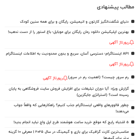
مطالب پیشنهادی
دنیای شگفت‌انگیز کارتون و انیمیشن، رایگان و برای همه سنین کودک
بهترین اپلیکیشن دانلود رمان رایگان برای موبایل؛ باغ استور را از دست ندهید!
رپورتاژ آگهی
API اینستاگرام؛ دسترسی آسان، سریع و بدون محدودیت به اطلاعات اینستاگرام
رپورتاژ آگهی
رم سرور چیست؟ (اهمیت رم در سرور)
رپورتاژ آگهی
گزارش ویژه: آیا دوران تبلیغات برای افزایش فروش سایت فروشگاهی به پایان
رسیده است؟ (استراتژی جایگزین)
چطور فالوورهای واقعی اینستاگرام جذب کنیم؟ راهکارهایی که واقعاً جواب
می‌دهند!
5 اشتباه رایج که موقع خرید ساعت هوشمند طرح اپل واچ نباید انجام بدید!
مناسب‌ترین کارت گرافیک برای بازی و گیمینگ در سال ۲۰۲۵ | معرفی ۱۰ گزینه
برتر برای گیمرها