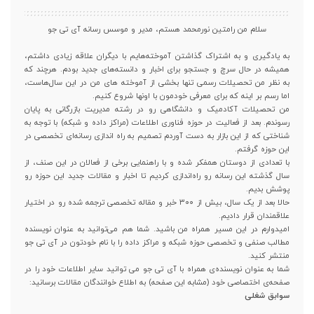
سلام من رامتین نورمحمد هستم، مدیر و موسس رسانه آی تی جو
به یادگیری و به اشتراک گذاشتن آموخته‌هایم با دیگران علاقه زیادی داشتم،
همیشه در حال سرچ و جستجو برای اخبار و دانسته‌های جدید بودم. هرچند که
به نظر من تحصیلات رسمی تنها بخشی از آموخته های من در این سال‌هاست،
اما رسم بر اینه که برای معرفی خودمون با اونها شروع کنیم.
من تحصیلات آکادمیک و دانشگاهی رو در رشته مدیریت بازرگانی به پایان
رسوندم. بعد از فعالیت در حوزه فناوری اطلاعات (مراکز داده و شبکه) با توجه به
شناختی که از این بازار به دست آوردم تصمیم به راه اندازی رسانه‌ای تخصصی در
این حوزه گرفتم.
با تعدادی از دوستان همفکر شده و با راهنمایی برخی از فعالان در این صنف، از
سال گذشته این رسانه رو راه‌اندازی کردیم تا اخبار و مقالات جدید این حوزه رو
پوشش بدیم.
حالا بعد از یک سال، بیش از ۳۰۰ خبر و مقاله تخصصی ترجمه شده رو در اختیار
علاقمندان قرار دادیم.
امیدوارم در این مسیر همراه من باشید. شما هم می‌توانید به عنوان نویسنده
مطالب صنفی و تخصصی حوزه شبکه و مراکز داده را با نام خودتون در آی تی جو
منتشر کنید.
شما به عنوان نویسنده‌ی همراه با آی تی جو می توانید سایر اطلاعات خود را در
صفحه‌ی اختصاصی خود (مشابه این صفحه) به اطلاع خوانندگان مقالات برسانید:
سوابق شغلی