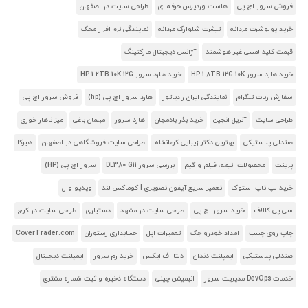
فروش سرور اچ پی
هاست وردپرس حرفه ای
طراحی سایت در اصفهان
خرید پولوشرت مردانه
تیشرت شلوارک مردانه
نمایندگی نرم افزار محک
قیمت کلید لمسی غیر هوشمند
آژانس دیجیتال مارکتینگ
خرید هارد سرور HP 1.8TB 12G 10K
خرید هارد سرور HP 1.2TB 10K 12G
سفارش ربات تلگرام
نمایندگی ایران رادیاتور
هارد سرور اچ پی (hp)
فروش سرور اچ پی
طراحی سایت
آنریل انجین
خرید بذر بادمجان
هارد سرور
مبلمان باغی
میز ناهار خوری
صندلی پلاستیکی
بهترین دکتر زیبایی کرمانشاه
طراحی سایت فروشگاهی در اصفهان
هیرکا
پرینت
محصولات انیمه، فیلم و گیم
بررسی سرور DL380 G11
سرور اچ پی (HP)
خرید لپ تاپ استوک
تعمیر سریع آیفون تصویری | کوماکس لند
ویدیو وال
سی پی کالاف
خرید سرور اچ پی
طراحی سایت در مشهد
دستیاری
طراحی سایت در کرج
چاپ روی چسب
امداد خودرو جک
تعمیرات اپل
حسابداری رستوران
CoverTrader.com
صندلی پلاستیکی
ایمپلنت دندان
دلتا اف ایکس
خرید رم سرور
ایمپلنت دیجیتال
خدمات DevOps مدیریت سرور
انیمیشن چینی
دستگاه ذخیره و ثبت شماره مشتری