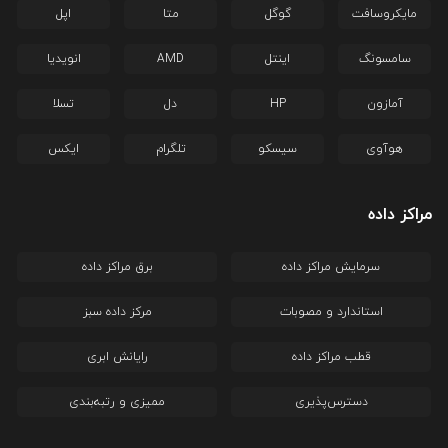
مایکروسافت
گوگل
متا
اپل
سامسونگ
اینتل
AMD
انویدیا
آمازون
HP
دل
تسلا
هوآوی
سیسکو
تلگرام
ایکس
مراکز داده
سرمایش مراکز داده
برق مراکز داده
استاندارد و مصوبات
مرکز داده سبز
قطب مراکز داده
رایانش ابری
دسترس‌پذیری
ممیزی و رتبه‌بندی