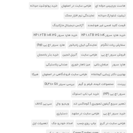
هاست وردپرس حرفه ای
طراحی سایت در اصفهان
خرید پولوشرت مردانه
تیشرت شلوارک مردانه
نمایندگی نرم افزار محک
قیمت کلید لمسی غیر هوشمند
آژانس دیجیتال مارکتینگ
خرید هارد سرور HP 1.8TB 12G 10K
خرید هارد سرور HP 1.2TB 10K 12G
سفارش ربات تلگرام
نمایندگی ایران رادیاتور
هارد سرور اچ پی (hp)
فروش سرور اچ پی
طراحی سایت
آنریل انجین
خرید بذر بادمجان
هارد سرور
مبلمان باغی
میز ناهار خوری
صندلی پلاستیکی
بهترین دکتر زیبایی کرمانشاه
طراحی سایت فروشگاهی در اصفهان
هیرکا
پرینت
محصولات انیمه، فیلم و گیم
بررسی سرور DL380 G11
سرور اچ پی (HP)
خرید لپ تاپ استوک
تعمیر سریع آیفون تصویری | کوماکس لند
ویدیو وال
سی پی کالاف
خرید سرور اچ پی
طراحی سایت در مشهد
دستیاری
طراحی سایت در کرج
چاپ روی چسب
امداد خودرو جک
تعمیرات اپل