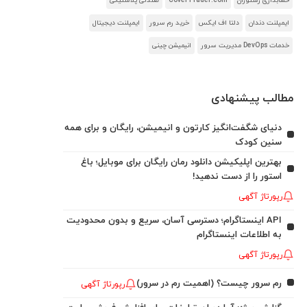
حسابداری رستوران
CoverTrader.com
صندلی پلاستیکی
ایمپلنت دندان
دلتا اف ایکس
خرید رم سرور
ایمپلنت دیجیتال
خدمات DevOps مدیریت سرور
انیمیشن چینی
مطالب پیشنهادی
دنیای شگفت‌انگیز کارتون و انیمیشن، رایگان و برای همه
سنین کودک
بهترین اپلیکیشن دانلود رمان رایگان برای موبایل؛ باغ
استور را از دست ندهید!
رپورتاژ آگهی
API اینستاگرام؛ دسترسی آسان، سریع و بدون محدودیت
به اطلاعات اینستاگرام
رپورتاژ آگهی
رم سرور چیست؟ (اهمیت رم در سرور)
رپورتاژ آگهی