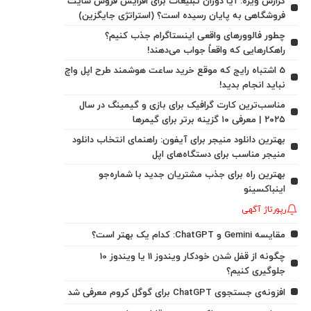
گزارش ویژه: آیا دوران تبلیغات برای افزایش فروش سایت
فروشگاهی به پایان رسیده است؟ (استراتژی جایگزین)
چطور فالوورهای واقعی اینستاگرام جذب کنیم؟
راهکارهایی که واقعاً جواب می‌دهند!
5 اشتباه رایج که موقع خرید ساعت هوشمند طرح اپل واچ
نباید انجام بدید!
مناسب‌ترین کارت گرافیک برای بازی و گیمینگ در سال
۲۰۲۵ | معرفی ۱۰ گزینه برتر برای گیمرها
بهترین دانلود منیجر برای آیفون: راهنمای انتخاب دانلود
منیجر مناسب برای دستگاه‌های اپل
بهترین راه برای جذب مشتریان جدید با شماره‌جو
اینباکسینو
رپورتاژ آگهی
مقایسه Gemini و ChatGPT: کدام یک بهتر است؟
چگونه از قفل شدن خودکار ویندوز 11 یا ویندوز 10
جلوگیری کنیم؟
افزونه‌ی جستجوی ChatGPT برای گوگل کروم معرفی شد