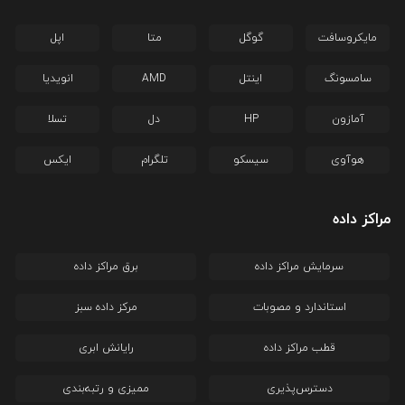
مایکروسافت
گوگل
متا
اپل
سامسونگ
اینتل
AMD
انویدیا
آمازون
HP
دل
تسلا
هوآوی
سیسکو
تلگرام
ایکس
مراکز داده
سرمایش مراکز داده
برق مراکز داده
استاندارد و مصوبات
مرکز داده سبز
قطب مراکز داده
رایانش ابری
دسترس‌پذیری
ممیزی و رتبه‌بندی