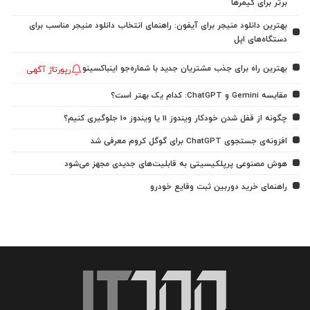
برتر برای گیمرها
بهترین دانلود منیجر برای آیفون: راهنمای انتخاب دانلود منیجر مناسب برای
دستگاه‌های اپل
بهترین راه برای جذب مشتریان جدید با شماره‌جو اینباکسینو
رپورتاژ آگهی
مقایسه Gemini و ChatGPT: کدام یک بهتر است؟
چگونه از قفل شدن خودکار ویندوز 11 یا ویندوز 10 جلوگیری کنیم؟
افزونه‌ی جستجوی ChatGPT برای گوگل کروم معرفی شد
هوش مصنوعی پرپلکیسیتی به قابلیت‌های جدیدی مجهز می‌شود
راهنمای خرید دوربین ثبت وقایع خودرو