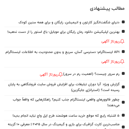
مطالب پیشنهادی
دنیای شگفت‌انگیز کارتون و انیمیشن، رایگان و برای همه سنین کودک
بهترین اپلیکیشن دانلود رمان رایگان برای موبایل؛ باغ استور را از دست ندهید!
رپورتاژ آگهی
API اینستاگرام؛ دسترسی آسان، سریع و بدون محدودیت به اطلاعات اینستاگرام
رپورتاژ آگهی
رم سرور چیست؟ (اهمیت رم در سرور)
رپورتاژ آگهی
گزارش ویژه: آیا دوران تبلیغات برای افزایش فروش سایت فروشگاهی به پایان
رسیده است؟ (استراتژی جایگزین)
چطور فالوورهای واقعی اینستاگرام جذب کنیم؟ راهکارهایی که واقعاً جواب
می‌دهند!
5 اشتباه رایج که موقع خرید ساعت هوشمند طرح اپل واچ نباید انجام بدید!
مناسب‌ترین کارت گرافیک برای بازی و گیمینگ در سال ۲۰۲۵ | معرفی ۱۰ گزینه